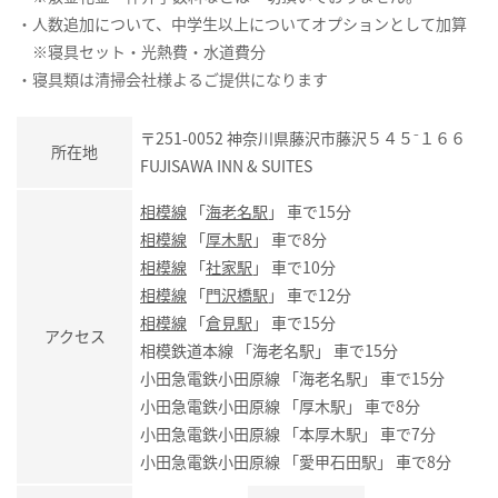
・人数追加について、中学生以上についてオプションとして加算
※寝具セット・光熱費・水道費分
・寝具類は清掃会社様よるご提供になります
〒251-0052 神奈川県藤沢市藤沢５４５⁻１６６
所在地
FUJISAWA INN & SUITES
相模線
「
海老名駅
」 車で15分
相模線
「
厚木駅
」 車で8分
相模線
「
社家駅
」 車で10分
相模線
「
門沢橋駅
」 車で12分
相模線
「
倉見駅
」 車で15分
アクセス
相模鉄道本線 「海老名駅」 車で15分
小田急電鉄小田原線 「海老名駅」 車で15分
小田急電鉄小田原線 「厚木駅」 車で8分
小田急電鉄小田原線 「本厚木駅」 車で7分
小田急電鉄小田原線 「愛甲石田駅」 車で8分