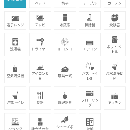
ベッド
椅子
テーブル
カーテン
電子レンジ
テレビ
冷蔵庫
掃除機
炊飯器
ポット･ケ
洗濯機
ドライヤー
IHコンロ
エアコン
トル
アイロン＆
バス･トイ
温水洗浄便
空気清浄機
寝具一式
台
レ別
座
フローリン
洋式トイレ
食器
調理器具
キッチン
グ
シューズボ
ベランダ
独立洗面台
収納