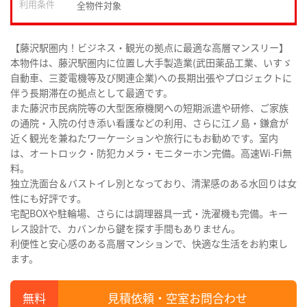
利用条件
全物件対象
【藤沢駅圏内！ビジネス・観光の拠点に最適な高層マンスリー】
本物件は、藤沢駅圏内に位置し大手製造業(武田薬品工業、いすゞ
自動車、三菱電機等及び関連企業)への長期出張やプロジェクトに
伴う長期滞在の拠点として最適です。
また藤沢市民病院等の大型医療機関への短期派遣や研修、ご家族
の通院・入院の付き添い看護などの利用、さらに江ノ島・鎌倉が
近く観光を兼ねたワーケーションや旅行にもお勧めです。室内
は、オートロック・防犯カメラ・モニターホン完備。高速Wi-Fi無
料。
独立洗面台＆バストイレ別となっており、清潔感のある水回りは女
性にも好評です。
宅配BOXや駐輪場、さらには調理器具一式・洗濯機も完備。キー
レス設計で、カバンから鍵を探す手間もありません。
利便性と安心感のある高層マンションで、快適な生活をお約束し
ます。
見積依頼・空室お問合わせ