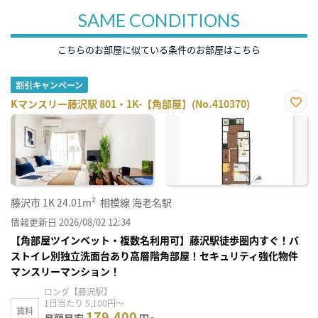
SAME CONDITIONS
こちらのお部屋に似ている条件のお部屋はこちら
割引キャンペーン
Kマンスリー藤沢駅 801・1K-【角部屋】(No.410370)
お気
に入
り登
録
藤沢市
1K
24.01m²
相模線 海老名駅
情報更新日 2026/08/02 12:34
【角部屋ツインベット・複数名利用可】藤沢駅徒歩圏内すぐ！バ
ストイレ別独立洗面台あり高層階角部屋！セキュリティ強化物件
マンスリーマンション！
ロング【藤沢駅】
1日当たり 5,100円～
賃料
179,400
月額目安
円～