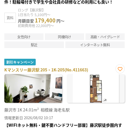
件！駐輪場付きで学生や会社員の研修などの利用にも良い！
ロング【藤沢駅】
1日当たり 5,100円～
賃料
179,400
月額目安
円～
初期費用他 22,000円～
女性向け
同棲向け
高級・ハイグレード
駅近
インターネット無料
割引キャンペーン
Kマンスリー藤沢駅 205・1K-205(No.411663)
お気
に入
り登
録
藤沢市
1K
24.01m²
相模線 海老名駅
情報更新日 2026/08/02 10:17
【WIFIネット無料・鍵不要ハンドフリー部屋】藤沢駅徒歩圏内す