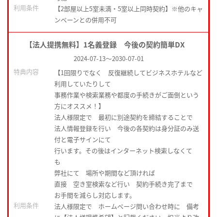
利用条件
【2部屋以上5室未満・5室以上同時契約】※他のキャ
ンペーンとの併用不可
【法人提携無料】1名義登録 今後の契約簡単DX
2024-07-13
～
2030-07-01
特典内容
【1回限りでなく 反復継続してビジネスホテルなど
利用していたりして
事務作業や検索業務や都度の手続きがご面倒という
方にオススメ！】
法人様限定で 最初に別途契約を締結することで
法人情報登録を行い 今後の各契約は身分証のみ送
付と電子サインにて
行います。その後はインターネット検索しなくて
も
弊社にて 場所や期間など頂ければ
直接 空き室検索など行い 契約手続き完了まで
お手間を減らし対応します。
利用条件
法人様限定で ホームページ問い合わせ時に 備考