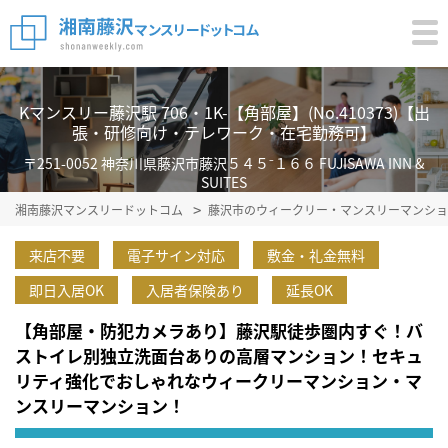
Kマンスリー藤沢駅 706・1K-【角部屋】(No.410373)【出
張・研修向け・テレワーク・在宅勤務可】
〒251-0052 神奈川県藤沢市藤沢５４５⁻１６６ FUJISAWA INN &
SUITES
湘南藤沢マンスリードットコム
藤沢市のウィークリー・マンスリーマンショ
来店不要
電子サイン対応
敷金・礼金無料
即日入居OK
入居者保険あり
延長OK
【角部屋・防犯カメラあり】藤沢駅徒歩圏内すぐ！バ
ストイレ別独立洗面台ありの高層マンション！セキュ
リティ強化でおしゃれなウィークリーマンション・マ
ンスリーマンション！