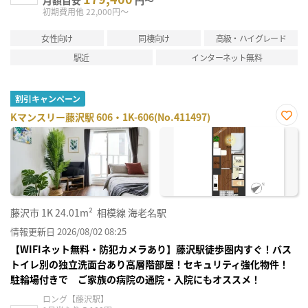
初期費用他 22,000円～
女性向け
同棲向け
高級・ハイグレード
駅近
インターネット無料
割引キャンペーン
Kマンスリー藤沢駅 606・1K-606(No.411497)
お気
に入
り登
録
藤沢市
1K
24.01m²
相模線 海老名駅
情報更新日 2026/08/02 08:25
【WIFIネット無料・防犯カメラあり】藤沢駅徒歩圏内すぐ！バス
トイレ別の独立洗面台あり高層階部屋！セキュリティ強化物件！
駐輪場付きで ご家族の病院の通院・入院にもオススメ！
ロング【藤沢駅】