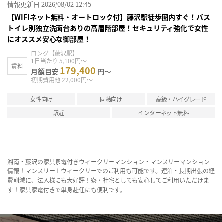
情報更新日 2026/08/02 12:45
【WIFIネット無料・オートロック付】藤沢駅徒歩圏内すぐ！バス
トイレ別独立洗面台ありの高層階部屋！セキュリティ強化で女性
にオススメ安心な御部屋！
ロング【藤沢駅】
1日当たり 5,100円～
賃料
179,400
月額目安
円～
初期費用他 22,000円～
女性向け
同棲向け
高級・ハイグレード
駅近
インターネット無料
湘南・藤沢の家具家電付きウィークリーマンション・マンスリーマンション
情報！マンスリー＋ウィークリーでのご利用も可能です。連泊・長期出張の経
費削減に、法人様にも大好評！寮・社宅としても安心してご利用いただけま
す！家具家電付きで単身赴任にも便利です。