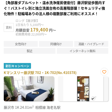
【角部屋ダブルベット・温水洗浄煖房便座付】藤沢駅徒歩圏内す
ぐ！バストイレ別と独立洗面台有の高層階部屋！セキュリティ強
化物件！駐輪場ありの法人様の複数部屋ご利用にオススメ！
ロング【藤沢駅】
1日当たり 5,100円～
賃料
179,400
月額目安
円～
初期費用他 22,000円～
女性向け
同棲向け
高級・ハイグレード
駅近
インターネット無料
割引キャンペーン
Kマンスリー藤沢駅 702・1K-702(No.410378)
お気
に入
り登
録
藤沢市
1K
24.01m²
相模線 海老名駅