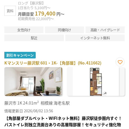
ロング【藤沢駅】
1日当たり 5,100円～
賃料
179,400
月額目安
円～
初期費用他 22,000円～
女性向け
同棲向け
高級・ハイグレード
駅近
インターネット無料
割引キャンペーン
Kマンスリー藤沢駅 601・1K-【角部屋】(No.411662)
お気
に入
り登
録
藤沢市
1K
24.01m²
相模線 海老名駅
情報更新日 2026/08/02 13:56
【角部屋ダブルベット・WIFIネット無料】藤沢駅徒歩圏内すぐ！
バストイレ別独立洗面台ありの高層階部屋！セキュリティ強化物