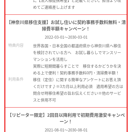
に【法人様提携希望】と記載ください。担当より改
めてご連絡差し上げます
【神奈川県移住支援】お試し住いに契約事務手数料無料・清
掃費半額キャンペーン！
2022-03-01
～
2030-03-01
特典内容
世界各国・日本全国の都道府県から神奈川県へ移住
を検討されている方へ お試し暮らしでマンスリー
マンションを活用し
実際に短期間暮らすことで 移住するかどうかを決
める上で便利！契約事務手数料0円・清掃費半額！
利用条件
移住（定住）に関する簡単なアンケートにお答え頂
くだけです♪※3カ月以上利用必須 適用希望の方は
問合せ時移住希望の旨お伝えください※他のサービ
スと併用不可
【リピーター限定】2回目以降利用で初期費用激安キャンペ
ーン！
2021-08-01
～
2030-08-01