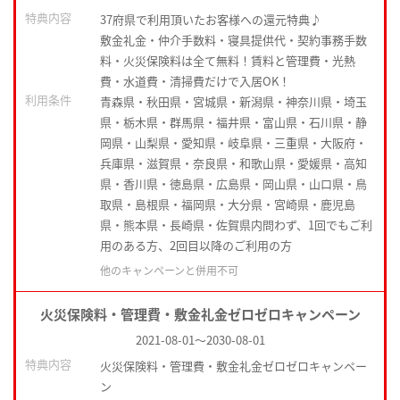
特典内容
37府県で利用頂いたお客様への還元特典♪
敷金礼金・仲介手数料・寝具提供代・契約事務手数
料・火災保険料は全て無料！賃料と管理費・光熱
費・水道費・清掃費だけで入居OK！
利用条件
青森県・秋田県・宮城県・新潟県・神奈川県・埼玉
県・栃木県・群馬県・福井県・富山県・石川県・静
岡県・山梨県・愛知県・岐阜県・三重県・大阪府・
兵庫県・滋賀県・奈良県・和歌山県・愛媛県・高知
県・香川県・徳島県・広島県・岡山県・山口県・鳥
取県・島根県・福岡県・大分県・宮崎県・鹿児島
県・熊本県・長崎県・佐賀県内問わず、1回でもご利
用のある方、2回目以降のご利用の方
他のキャンペーンと併用不可
火災保険料・管理費・敷金礼金ゼロゼロキャンペーン
2021-08-01
～
2030-08-01
特典内容
火災保険料・管理費・敷金礼金ゼロゼロキャンペー
ン