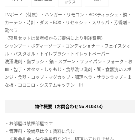
ックス
TVボード（付属）・ハンガー・リモコン・BOXティッシュ・鏡・
カーテン・時計・ダストBOX・リセッシュ・スリッパ・芳香剤・
靴ベラ
（寝具セットは業者様からご提供により別途費用）
シャンプー・ボディーソープ・コンディショナー・フェイスタオ
ル・バスタオル・トイレブラシ・トイレットペーパー
洗濯洗剤・歯ブラシ・ 鍋・スプーン・フライパン・フォーク・お
皿・包丁・オタマ・しゃもじ・食器洗い洗剤・箸・食器洗いスポ
ンジ・食器・コップ・マグカップ・調理ヘラ・サランラップ・ま
な板・コロコロ・システムキッチン IH
物件概要（お問合わせNo.410373）
・お部屋は禁煙部屋です
・管理料・設備品は全て賃料に含む
※敷金礼金・仲介手数料などは一切頂いておりません。