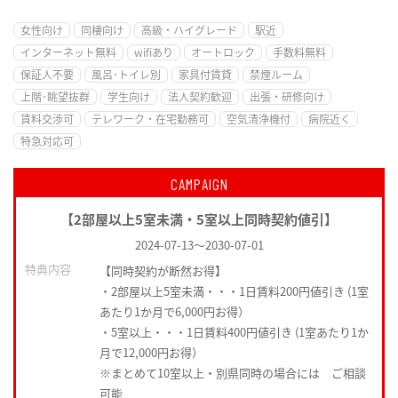
女性向け
同棲向け
高級・ハイグレード
駅近
インターネット無料
wifiあり
オートロック
手数料無料
保証人不要
風呂･トイレ別
家具付賃貸
禁煙ルーム
上階･眺望抜群
学生向け
法人契約歓迎
出張・研修向け
賃料交渉可
テレワーク・在宅勤務可
空気清浄機付
病院近く
特急対応可
CAMPAIGN
【2部屋以上5室未満・5室以上同時契約値引】
2024-07-13
～
2030-07-01
特典内容
【同時契約が断然お得】
・2部屋以上5室未満・・・1日賃料200円値引き (1室
あたり1か月で6,000円お得）
・5室以上・・・1日賃料400円値引き (1室あたり1か
月で12,000円お得）
※まとめて10室以上・別県同時の場合には ご相談
可能