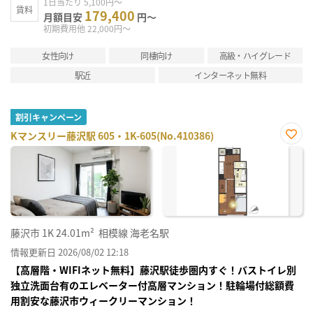
1日当たり 5,100円～
賃料
179,400
月額目安
円～
初期費用他 22,000円～
女性向け
同棲向け
高級・ハイグレード
駅近
インターネット無料
割引キャンペーン
Kマンスリー藤沢駅 605・1K-605(No.410386)
お気
に入
り登
録
藤沢市
1K
24.01m²
相模線 海老名駅
情報更新日 2026/08/02 12:18
【高層階・WIFIネット無料】藤沢駅徒歩圏内すぐ！バストイレ別
独立洗面台有のエレベーター付高層マンション！駐輪場付総額費
用割安な藤沢市ウィークリーマンション！