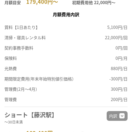
179,400円～
月額目安
初期費用他
22,000円〜
月額費用内訳
賃料【1日あたり】
5,100円/日
清掃・寝具レンタル料
22,000円/回
契約事務手数料
0円/回
保険料
0円/月
光熱費
880円/日
期間限定費用(年末年始特別値引価格）
-300円/日
管理費(2月～4月）
300円/日
管理費
200円/日
ショート【藤沢駅】
内訳
～30日未満