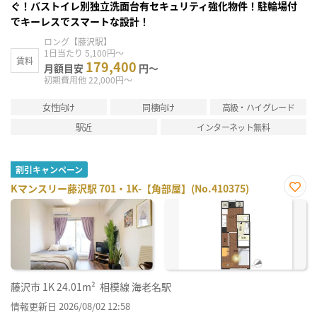
ぐ！バストイレ別独立洗面台有セキュリティ強化物件！駐輪場付
でキーレスでスマートな設計！
ロング【藤沢駅】
1日当たり 5,100円～
賃料
179,400
月額目安
円～
初期費用他 22,000円～
女性向け
同棲向け
高級・ハイグレード
駅近
インターネット無料
割引キャンペーン
Kマンスリー藤沢駅 701・1K-【角部屋】(No.410375)
お気
に入
り登
録
藤沢市
1K
24.01m²
相模線 海老名駅
情報更新日 2026/08/02 12:58