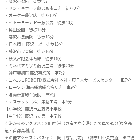
・藤沢市役所 徒歩9分
・ドン・キホーテ藤沢駅南口店 徒歩9分
・オーケー藤沢店 徒歩10分
・イトーヨーカドー藤沢店 徒歩13分
・奥田公園 徒歩15分
・藤沢市民病院 徒歩16分
・日本精工 藤沢工場 徒歩13分
・藤沢市民会館 徒歩16分
・秩父宮記念体育館 徒歩16分
・ミネベアミツミ藤沢工場 徒歩20分
・神戸製鋼所 藤沢事業所 車7分
・コベルコROBOTiX株式会社 本社・東日本サービスセンター 車7分
・ローソン 湘南鎌倉総合病院店 車9分
・湘南鎌倉総合病院 車9分
・ナスラック（株）鎌倉工場 車9分
【小学校】藤沢市立藤沢小学校
【中学校】藤沢市立第一中学校
空港からのアクセス：羽田空港（東京国際空港）まで車で45分(東名高
速・首都高利用)
その他アクセス：バス停：「岡田電話局前」（神奈川中央交通）まで徒