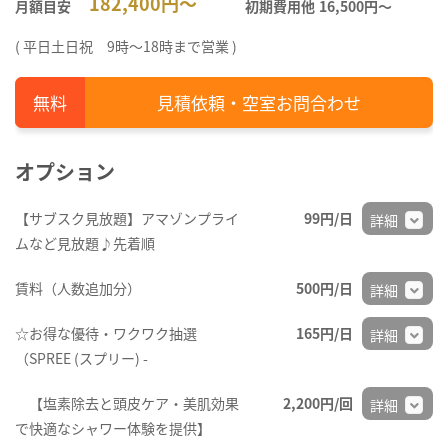
182,400円～
月額目安
初期費用他
16,500円〜
( 平日土日祝 9時～18時まで営業 )
見積依頼・空室お問合わせ
オプション
【サブスク見放題】アマゾンプライ
99円/日
詳細
ムなど見放題♪先着順
賃料（人数追加分）
500円/日
詳細
☆お得な優待・ワクワク抽選
165円/日
詳細
（SPREE (スプリー) -
【塩素除去と頭皮ケア・美肌効果
2,200円/回
詳細
で快適なシャワー体験を提供】