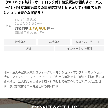
【WIFIネット無料・オートロック付】藤沢駅徒歩圏内すぐ！バス
トイレ別独立洗面台ありの高層階部屋！セキュリティ強化で女性
にオススメ安心な御部屋！
ロング【藤沢駅】
1日当たり 5,100円～
賃料
179,400
月額目安
円～
初期費用他 22,000円～
女性向け
同棲向け
高級・ハイグレード
駅近
インターネット無料
湘南・藤沢の家具家電付きウィークリーマンション・マンスリーマンション
情報！マンスリー＋ウィークリーでのご利用も可能です。連泊・長期出張の経
費削減に、法人様にも大好評！寮・社宅としても安心してご利用いただけま
す！家具家電付きで単身赴任にも便利です。