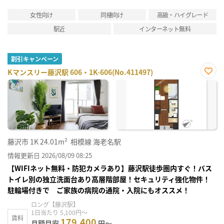
女性向け
同棲向け
高級・ハイグレード
駅近
インターネット無料
割引キャンペーン
Kマンスリー藤沢駅 606・1K-606(No.411497)
お気
に入
り登
録
藤沢市
1K
24.01m²
相模線 海老名駅
情報更新日 2026/08/09 08:25
【WIFIネット無料・防犯カメラあり】藤沢駅徒歩圏内すぐ！バス
トイレ別の独立洗面台あり高層階部屋！セキュリティ強化物件！
駐輪場付きで ご家族の病院の通院・入院にもオススメ！
ロング【藤沢駅】
1日当たり 5,100円～
賃料
179,400
月額目安
円～