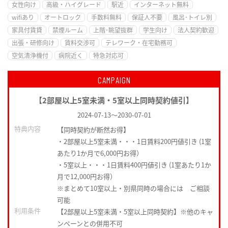
女性向け
高級・ハイグレード
駅近
インターネット無料
wifiあり
オートロック
手数料無料
保証人不要
風呂･トイレ別
家具付賃貸
禁煙ルーム
上階･眺望抜群
学生向け
法人契約歓迎
出張・研修向け
賃料交渉可
テレワーク・在宅勤務可
空気清浄機付
病院近く
特急対応可
CAMPAIGN
【2部屋以上5室未満・5室以上同時契約値引】
2024-07-13
～
2030-07-01
特典内容
【同時契約が断然お得】
・2部屋以上5室未満・・・1日賃料200円値引き (1室
あたり1か月で6,000円お得）
・5室以上・・・1日賃料400円値引き (1室あたり1か
月で12,000円お得）
※まとめて10室以上・別県同時の場合には ご相談
可能
利用条件
【2部屋以上5室未満・5室以上同時契約】※他のキャ
ンペーンとの併用不可