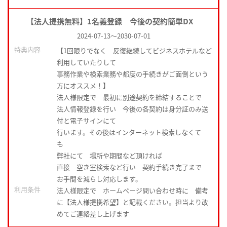
【法人提携無料】1名義登録 今後の契約簡単DX
2024-07-13
～
2030-07-01
特典内容
【1回限りでなく 反復継続してビジネスホテルなど
利用していたりして
事務作業や検索業務や都度の手続きがご面倒という
方にオススメ！】
法人様限定で 最初に別途契約を締結することで
法人情報登録を行い 今後の各契約は身分証のみ送
付と電子サインにて
行います。その後はインターネット検索しなくて
も
弊社にて 場所や期間など頂ければ
直接 空き室検索など行い 契約手続き完了まで
お手間を減らし対応します。
利用条件
法人様限定で ホームページ問い合わせ時に 備考
に【法人様提携希望】と記載ください。担当より改
めてご連絡差し上げます