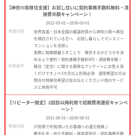
【神奈川県移住支援】お試し住いに契約事務手数料無料・清
掃費半額キャンペーン！
2022-03-01
～
2030-03-01
特典内容
世界各国・日本全国の都道府県から神奈川県へ移住
を検討されている方へ お試し暮らしでマンスリー
マンションを活用し
実際に短期間暮らすことで 移住するかどうかを決
める上で便利！契約事務手数料0円・清掃費半額！
利用条件
移住（定住）に関する簡単なアンケートにお答え頂
くだけです♪※3カ月以上利用必須 適用希望の方は
問合せ時移住希望の旨お伝えください※他のサービ
スと併用不可
【リピーター限定】2回目以降利用で初期費用激安キャンペ
ーン！
2021-08-01
～
2030-08-01
特典内容
37府県で利用頂いたお客様への還元特典♪
敷金礼金・仲介手数料・寝具提供代・契約事務手数