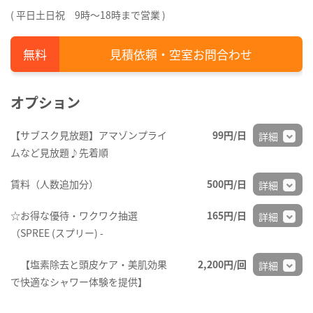
( 平日土日祝 9時～18時まで営業 )
見積依頼・空室お問合わせ
オプション
【サブスク見放題】アマゾンプライ
99円/日
詳細
ムなど見放題♪先着順
賃料（人数追加分）
500円/日
詳細
☆お得な優待・ワクワク抽選
165円/日
詳細
（SPREE (スプリー) -
【塩素除去と頭皮ケア・美肌効果
2,200円/回
詳細
で快適なシャワー体験を提供】