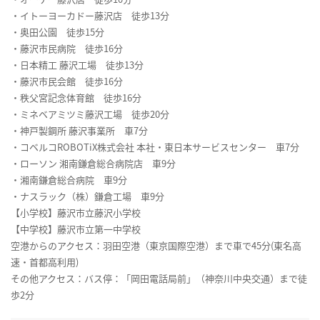
・イトーヨーカドー藤沢店 徒歩13分
・奥田公園 徒歩15分
・藤沢市民病院 徒歩16分
・日本精工 藤沢工場 徒歩13分
・藤沢市民会館 徒歩16分
・秩父宮記念体育館 徒歩16分
・ミネベアミツミ藤沢工場 徒歩20分
・神戸製鋼所 藤沢事業所 車7分
・コベルコROBOTiX株式会社 本社・東日本サービスセンター 車7分
・ローソン 湘南鎌倉総合病院店 車9分
・湘南鎌倉総合病院 車9分
・ナスラック（株）鎌倉工場 車9分
【小学校】藤沢市立藤沢小学校
【中学校】藤沢市立第一中学校
空港からのアクセス：羽田空港（東京国際空港）まで車で45分(東名高
速・首都高利用)
その他アクセス：バス停：「岡田電話局前」（神奈川中央交通）まで徒
歩2分