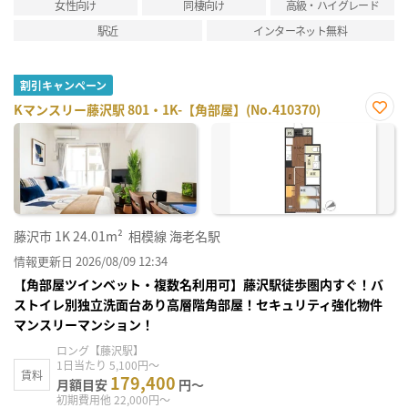
女性向け
同棲向け
高級・ハイグレード
駅近
インターネット無料
割引キャンペーン
Kマンスリー藤沢駅 801・1K-【角部屋】(No.410370)
お気
に入
り登
録
藤沢市
1K
24.01m²
相模線 海老名駅
情報更新日 2026/08/09 12:34
【角部屋ツインベット・複数名利用可】藤沢駅徒歩圏内すぐ！バ
ストイレ別独立洗面台あり高層階角部屋！セキュリティ強化物件
マンスリーマンション！
ロング【藤沢駅】
1日当たり 5,100円～
賃料
179,400
月額目安
円～
初期費用他 22,000円～