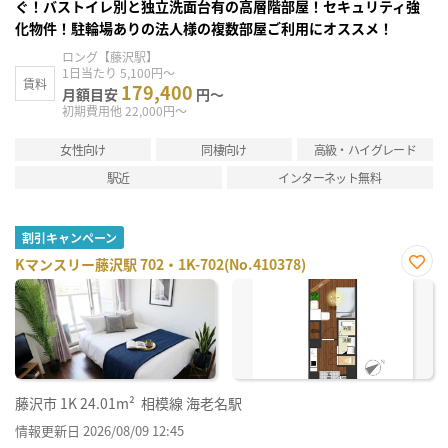
ぐ！バストイレ別と独立洗面台有の高層階部屋！セキュリティ強
化物件！駐輪場ありの法人様の複数部屋ご利用にオススメ！
ロング【藤沢駅】
1日当たり 5,100円～
賃料
179,400
月額目安
円～
初期費用他 22,000円～
女性向け
同棲向け
高級・ハイグレード
駅近
インターネット無料
割引キャンペーン
Kマンスリー藤沢駅 702・1K-702(No.410378)
お気
に入
り登
録
藤沢市
1K
24.01m²
相模線 海老名駅
情報更新日 2026/08/09 12:45