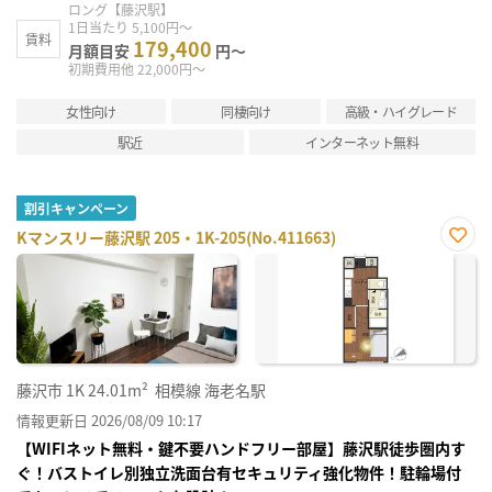
ロング【藤沢駅】
1日当たり 5,100円～
賃料
179,400
月額目安
円～
初期費用他 22,000円～
女性向け
同棲向け
高級・ハイグレード
駅近
インターネット無料
割引キャンペーン
Kマンスリー藤沢駅 205・1K-205(No.411663)
お気
に入
り登
録
藤沢市
1K
24.01m²
相模線 海老名駅
情報更新日 2026/08/09 10:17
【WIFIネット無料・鍵不要ハンドフリー部屋】藤沢駅徒歩圏内す
ぐ！バストイレ別独立洗面台有セキュリティ強化物件！駐輪場付