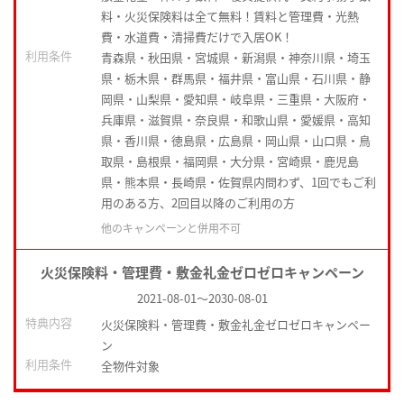
料・火災保険料は全て無料！賃料と管理費・光熱
費・水道費・清掃費だけで入居OK！
利用条件
青森県・秋田県・宮城県・新潟県・神奈川県・埼玉
県・栃木県・群馬県・福井県・富山県・石川県・静
岡県・山梨県・愛知県・岐阜県・三重県・大阪府・
兵庫県・滋賀県・奈良県・和歌山県・愛媛県・高知
県・香川県・徳島県・広島県・岡山県・山口県・鳥
取県・島根県・福岡県・大分県・宮崎県・鹿児島
県・熊本県・長崎県・佐賀県内問わず、1回でもご利
用のある方、2回目以降のご利用の方
他のキャンペーンと併用不可
火災保険料・管理費・敷金礼金ゼロゼロキャンペーン
2021-08-01
～
2030-08-01
特典内容
火災保険料・管理費・敷金礼金ゼロゼロキャンペー
ン
利用条件
全物件対象