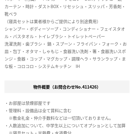
カーテン・時計・ダストBOX・リセッシュ・スリッパ・芳香剤・
靴ベラ
（寝具セットは業者様からご提供により別途費用）
シャンプー・ボディーソープ・コンディショナー・フェイスタオ
ル・バスタオル・トイレブラシ・トイレットペーパー
洗濯洗剤・歯ブラシ・ 鍋・スプーン・フライパン・フォーク・お
皿・包丁・オタマ・しゃもじ・食器洗い洗剤・箸・食器洗いスポ
ンジ・食器・コップ・マグカップ・調理ヘラ・サランラップ・ま
な板・コロコロ・システムキッチン IH
物件概要（お問合わせNo.411426）
・お部屋は禁煙部屋です
・管理料・設備品は全て賃料に含む
※敷金礼金・仲介手数料などは一切頂いておりません。
・人数追加について、中学生以上についてオプションとして加算
※寝具セット・光熱費・水道費分