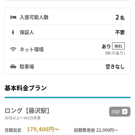
2
入居可能人数
名
保証人
不要
あり
無料
ネット環境
(Wi-Fiあり)
駐車場
空きなし
基本料金プラン
ロング【藤沢駅】
内訳
30日以上～360日未満
179,400円～
月額目安
初期費用他
22,000円〜