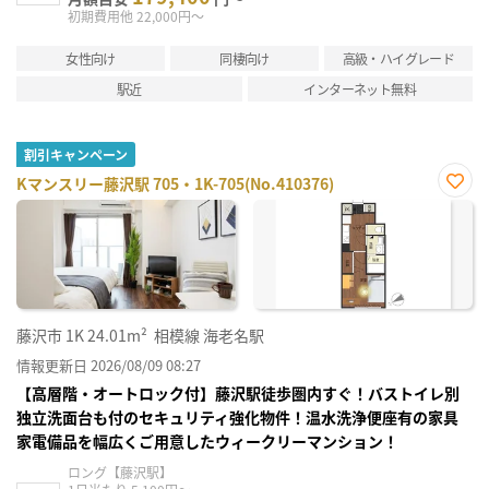
初期費用他 22,000円～
女性向け
同棲向け
高級・ハイグレード
駅近
インターネット無料
割引キャンペーン
Kマンスリー藤沢駅 705・1K-705(No.410376)
お気
に入
り登
録
藤沢市
1K
24.01m²
相模線 海老名駅
情報更新日 2026/08/09 08:27
【高層階・オートロック付】藤沢駅徒歩圏内すぐ！バストイレ別
独立洗面台も付のセキュリティ強化物件！温水洗浄便座有の家具
家電備品を幅広くご用意したウィークリーマンション！
ロング【藤沢駅】