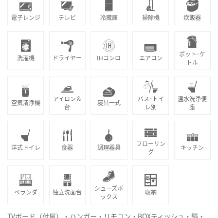
電子レンジ
テレビ
冷蔵庫
掃除機
炊飯器
ポット･ケ
洗濯機
ドライヤー
IHコンロ
エアコン
トル
アイロン＆
バス･トイ
温水洗浄便
空気清浄機
寝具一式
台
レ別
座
フローリン
洋式トイレ
食器
調理器具
キッチン
グ
シューズボ
ベランダ
独立洗面台
収納
ックス
TVボード（付属）・ハンガー・リモコン・BOXティッシュ・鏡・