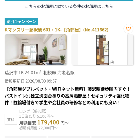
こちらのお部屋に似ている条件のお部屋はこちら
割引キャンペーン
Kマンスリー藤沢駅 601・1K-【角部屋】(No.411662)
お気
に入
り登
録
藤沢市
1K
24.01m²
相模線 海老名駅
情報更新日 2026/08/09 09:37
【角部屋ダブルベット・WIFIネット無料】藤沢駅徒歩圏内すぐ！
バストイレ別独立洗面台ありの高層階部屋！セキュリティ強化物
件！駐輪場付きで学生や会社員の研修などの利用にも良い！
ロング【藤沢駅】
1日当たり 5,100円～
賃料
179,400
月額目安
円～
初期費用他 22,000円～