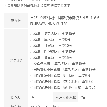
・寝具類は清掃会社様よるご提供になります
〒251-0052 神奈川県藤沢市藤沢５４５⁻１６６
所在地
FUJISAWA INN & SUITES
相模線
「
海老名駅
」 車で15分
相模線
「
厚木駅
」 車で8分
相模線
「
社家駅
」 車で10分
相模線
「
門沢橋駅
」 車で12分
相模線
「
倉見駅
」 車で15分
アクセス
相模鉄道本線 「海老名駅」 車で15分
小田急電鉄小田原線 「海老名駅」 車で15分
小田急電鉄小田原線 「厚木駅」 車で8分
小田急電鉄小田原線 「本厚木駅」 車で7分
小田急電鉄小田原線 「愛甲石田駅」 車で8分
間取り
1K
利用可能人数
2名
築年数
2018年 10月 築8年