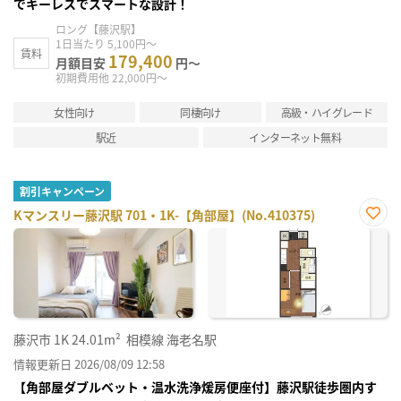
でキーレスでスマートな設計！
ロング【藤沢駅】
1日当たり 5,100円～
賃料
179,400
月額目安
円～
初期費用他 22,000円～
女性向け
同棲向け
高級・ハイグレード
駅近
インターネット無料
割引キャンペーン
Kマンスリー藤沢駅 701・1K-【角部屋】(No.410375)
お気
に入
り登
録
藤沢市
1K
24.01m²
相模線 海老名駅
情報更新日 2026/08/09 12:58
【角部屋ダブルベット・温水洗浄煖房便座付】藤沢駅徒歩圏内す