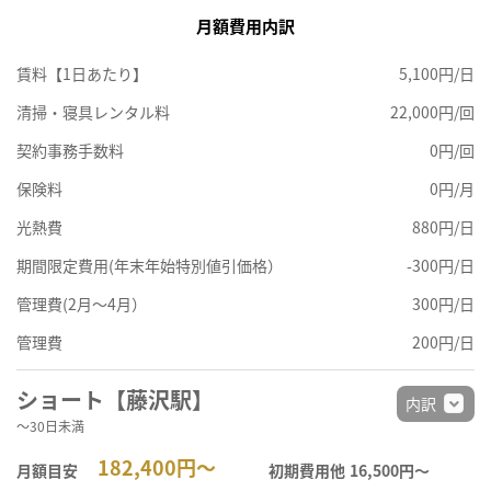
月額費用内訳
賃料【1日あたり】
5,100円/日
清掃・寝具レンタル料
22,000円/回
契約事務手数料
0円/回
保険料
0円/月
光熱費
880円/日
期間限定費用(年末年始特別値引価格）
-300円/日
管理費(2月～4月）
300円/日
管理費
200円/日
ショート【藤沢駅】
内訳
～30日未満
182,400円～
月額目安
初期費用他
16,500円〜