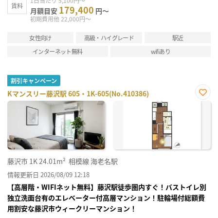
1日当たり 5,100円～
賃料
179,400
月額目安
円～
初期費用他 22,000円～
女性向け
高級・ハイグレード
駅近
インターネット無料
wifiあり
割引キャンペーン
Kマンスリー藤沢駅 605・1K-605(No.410386)
お気
に入
り登
録
藤沢市
1K
24.01m²
相模線 海老名駅
情報更新日 2026/08/09 12:18
【高層階・WIFIネット無料】藤沢駅徒歩圏内すぐ！バストイレ別
独立洗面台有のエレベーター付高層マンション！駐輪場付総額費
用割安な藤沢市ウィークリーマンション！