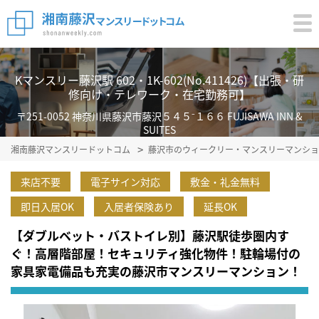
Kマンスリー藤沢駅 602・1K-602(No.411426)【出張・研
修向け・テレワーク・在宅勤務可】
〒251-0052 神奈川県藤沢市藤沢５４５⁻１６６ FUJISAWA INN &
SUITES
湘南藤沢マンスリードットコム
藤沢市のウィークリー・マンスリーマンショ
来店不要
電子サイン対応
敷金・礼金無料
即日入居OK
入居者保険あり
延長OK
【ダブルベット・バストイレ別】藤沢駅徒歩圏内す
ぐ！高層階部屋！セキュリティ強化物件！駐輪場付の
家具家電備品も充実の藤沢市マンスリーマンション！