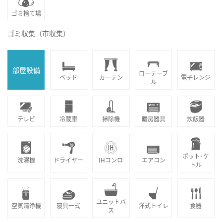
ゴミ捨て場
ゴミ収集（市収集）
部屋設備
ローテーブ
ベッド
カーテン
電子レンジ
ル
テレビ
冷蔵庫
掃除機
暖房器具
炊飯器
ポット･ケ
洗濯機
ドライヤー
IHコンロ
エアコン
トル
ユニットバ
空気清浄機
寝具一式
洋式トイレ
食器
ス