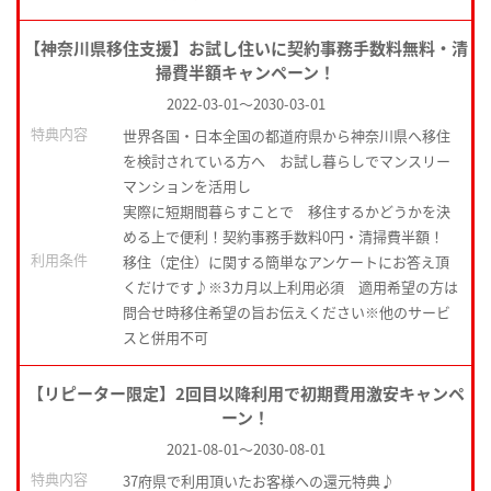
【神奈川県移住支援】お試し住いに契約事務手数料無料・清
掃費半額キャンペーン！
2022-03-01
～
2030-03-01
特典内容
世界各国・日本全国の都道府県から神奈川県へ移住
を検討されている方へ お試し暮らしでマンスリー
マンションを活用し
実際に短期間暮らすことで 移住するかどうかを決
める上で便利！契約事務手数料0円・清掃費半額！
利用条件
移住（定住）に関する簡単なアンケートにお答え頂
くだけです♪※3カ月以上利用必須 適用希望の方は
問合せ時移住希望の旨お伝えください※他のサービ
スと併用不可
【リピーター限定】2回目以降利用で初期費用激安キャンペ
ーン！
2021-08-01
～
2030-08-01
特典内容
37府県で利用頂いたお客様への還元特典♪