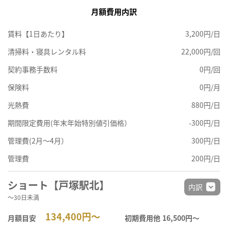
月額費用内訳
賃料【1日あたり】
3,200円/日
清掃料・寝具レンタル料
22,000円/回
契約事務手数料
0円/回
保険料
0円/月
光熱費
880円/日
期間限定費用(年末年始特別値引価格）
-300円/日
管理費(2月～4月）
300円/日
管理費
200円/日
ショート【戸塚駅北】
内訳
～30日未満
134,400円～
月額目安
初期費用他
16,500円〜