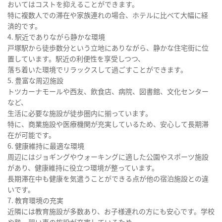
おいてはコストを抑えることができます。
特に複数人での滞在や家族連れの場合、ホテルに比べて大幅に経
済的です。
4. 駅近でありながら静かな環境
戸塚駅から徒歩数分という立地にありながら、静かな住宅街に位
置しています。駅近の利便性を享受しつつ、
落ち着いた環境でリラックスして過ごすことができます。
5. 豊富な周辺施設
トツカーナモールや西友、飲食店、病院、図書館、文化センター
など、
生活に必要な施設が徒歩圏内に揃っています。
特に、商業施設や医療機関が充実しているため、安心して長期滞
在が可能です。
6. 健康維持に最適な環境
周辺にはジョギングやウォーキングに適した公園やスポーツ施設
があり、健康維持に役立つ環境が整っています。
長期滞在中も健康を気遣うことができる点が他の宿泊施設との違
いです。
7. 教育環境の充実
近隣には教育施設が多数あり、お子様連れの方にも安心です。学校
や塾、習い事の施設が充実しているため、