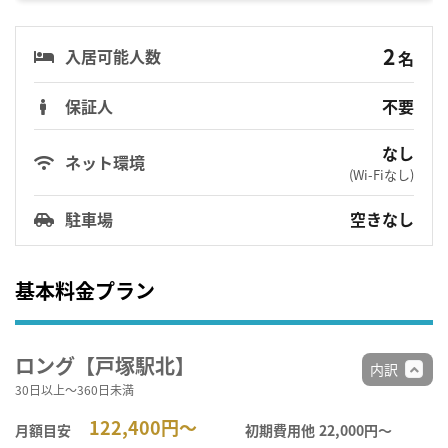
2
入居可能人数
名
保証人
不要
なし
ネット環境
(Wi-Fiなし)
駐車場
空きなし
基本料金プラン
ロング【戸塚駅北】
内訳
30日以上～360日未満
122,400円～
月額目安
初期費用他
22,000円〜