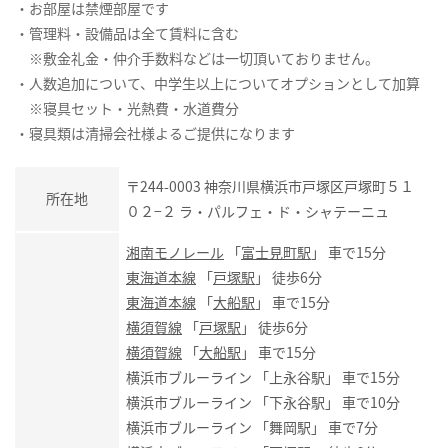
・お部屋は禁煙部屋です
・管理料・設備品は全て賃料に含む
※敷金礼金・仲介手数料などは一切頂いておりません。
・人数追加について、中学生以上についてオプションとして加算
※寝具セット・光熱費・水道費分
・寝具類は清掃会社様よるご提供になります
〒244-0003 神奈川県横浜市戸塚区戸塚町５１
所在地
０２−２ ラ・パルフェ・ド・シャテーニュ
湘南モノレール
「
富士見町駅
」 車で15分
東海道本線
「
戸塚駅
」 徒歩6分
東海道本線
「
大船駅
」 車で15分
横須賀線
「
戸塚駅
」 徒歩6分
横須賀線
「
大船駅
」 車で15分
横浜市ブルーライン 「上永谷駅」 車で15分
横浜市ブルーライン 「下永谷駅」 車で10分
横浜市ブルーライン 「舞岡駅」 車で7分