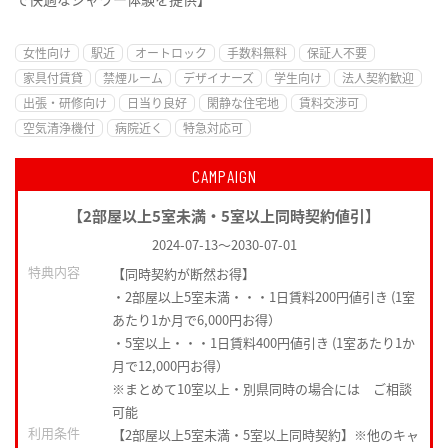
女性向け
駅近
オートロック
手数料無料
保証人不要
家具付賃貸
禁煙ルーム
デザイナーズ
学生向け
法人契約歓迎
出張・研修向け
日当り良好
閑静な住宅地
賃料交渉可
空気清浄機付
病院近く
特急対応可
CAMPAIGN
【2部屋以上5室未満・5室以上同時契約値引】
2024-07-13
～
2030-07-01
特典内容
【同時契約が断然お得】
・2部屋以上5室未満・・・1日賃料200円値引き (1室
あたり1か月で6,000円お得）
・5室以上・・・1日賃料400円値引き (1室あたり1か
月で12,000円お得）
※まとめて10室以上・別県同時の場合には ご相談
可能
利用条件
【2部屋以上5室未満・5室以上同時契約】※他のキャ