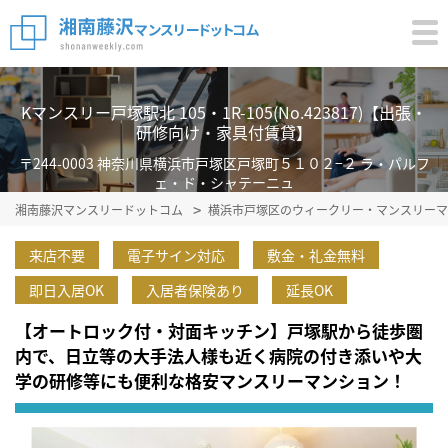
Kマンスリー戸塚駅北 105・1R-105(No.423817)【出張・
研修向け・家具付賃貸】
〒244-0003 神奈川県横浜市戸塚区戸塚町５１０２−２ ラ・パルフ
ェ・ド・シャテーニュ
湘南藤沢マンスリードットコム
横浜市戸塚区のウィークリー・マンスリーマ
来店不要
電子サイン対応
敷金・礼金無料
即日入居OK
入居者保険あり
延長OK
【オートロック付・対面キッチン】戸塚駅から徒歩圏
内で、日立等の大手法人様も近く病院の付き添いや大
学の研修等にも便利な格安マンスリーマンション！