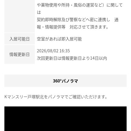
や薬物使用や所持・風俗の運営など）に関して
は
契約即時解除及び警察などへ密に連携し 通
報・情報提供等 対応させて頂きます。
入居可能日
空室があれば即入居可能
2026/08/02 16:35
情報更新日
次回更新日は情報更新日より14日以内
360°パノラマ
Kマンスリー戸塚駅北をパノラマでご確認いただけます。