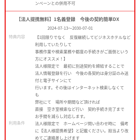
ンペーンとの併用不可
【法人提携無料】1名義登録 今後の契約簡単DX
2024-07-13
～
2030-07-01
特典内容
【1回限りでなく 反復継続してビジネスホテルなど
利用していたりして
事務作業や検索業務や都度の手続きがご面倒という
方にオススメ！】
法人様限定で 最初に別途契約を締結することで
法人情報登録を行い 今後の各契約は身分証のみ送
付と電子サインにて
行います。その後はインターネット検索しなくて
も
弊社にて 場所や期間など頂ければ
直接 空き室検索など行い 契約手続き完了まで
お手間を減らし対応します。
利用条件
法人様限定で ホームページ問い合わせ時に 備考
に【法人様提携希望】と記載ください。担当より改
めてご連絡差し上げます