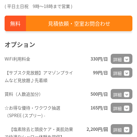
( 平日土日祝 9時～18時まで営業 )
見積依頼・空室お問合わせ
オプション
WiFi利用料金
330円/日
詳細
【サブスク見放題】アマゾンプライ
99円/日
詳細
ムなど見放題♪先着順
賃料（人数追加分）
500円/日
詳細
☆お得な優待・ワクワク抽選
165円/日
詳細
（SPREE (スプリー) -
【塩素除去と頭皮ケア・美肌効果
2,200円/回
詳細
で快適なシャワー体験を提供】