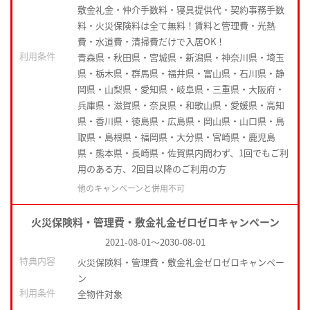
敷金礼金・仲介手数料・寝具提供代・契約事務手数
料・火災保険料は全て無料！賃料と管理費・光熱
費・水道費・清掃費だけで入居OK！
利用条件
青森県・秋田県・宮城県・新潟県・神奈川県・埼玉
県・栃木県・群馬県・福井県・富山県・石川県・静
岡県・山梨県・愛知県・岐阜県・三重県・大阪府・
兵庫県・滋賀県・奈良県・和歌山県・愛媛県・高知
県・香川県・徳島県・広島県・岡山県・山口県・鳥
取県・島根県・福岡県・大分県・宮崎県・鹿児島
県・熊本県・長崎県・佐賀県内問わず、1回でもご利
用のある方、2回目以降のご利用の方
他のキャンペーンと併用不可
火災保険料・管理費・敷金礼金ゼロゼロキャンペーン
2021-08-01
～
2030-08-01
特典内容
火災保険料・管理費・敷金礼金ゼロゼロキャンペー
ン
利用条件
全物件対象