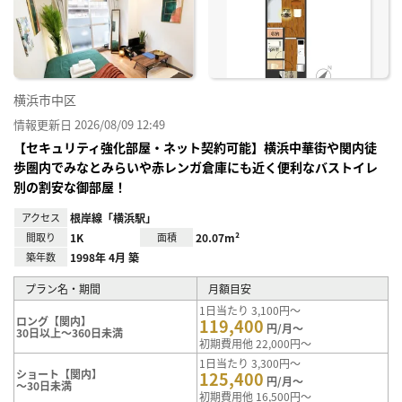
に入
り登
録
横浜市中区
情報更新日 2026/08/09 12:49
【セキュリティ強化部屋・ネット契約可能】横浜中華街や関内徒
歩圏内でみなとみらいや赤レンガ倉庫にも近く便利なバストイレ
別の割安な御部屋！
アクセス
根岸線「横浜駅」
間取り
1K
面積
20.07m²
築年数
1998年 4月 築
プラン名・期間
月額目安
1日当たり 3,100円～
ロング【関内】
119,400
円/月～
30日以上～360日未満
初期費用他 22,000円～
1日当たり 3,300円～
ショート【関内】
125,400
円/月～
～30日未満
初期費用他 16,500円～