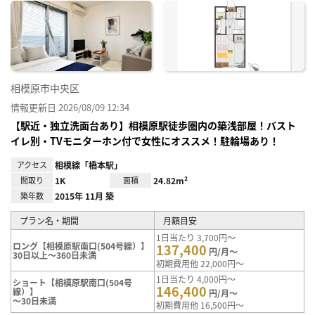
に入
り登
録
相模原市中央区
情報更新日 2026/08/09 12:34
【駅近・独立洗面台あり】相模原駅徒歩圏内の築浅部屋！バスト
イレ別・TVモニターホン付で女性にオススメ！駐輪場あり！
アクセス
相模線「橋本駅」
間取り
1K
面積
24.82m²
築年数
2015年 11月 築
プラン名・期間
月額目安
1日当たり 3,700円～
ロング【相模原駅南口(504号線）】
137,400
円/月～
30日以上～360日未満
初期費用他 22,000円～
1日当たり 4,000円～
ショート【相模原駅南口(504号
146,400
線）】
円/月～
～30日未満
初期費用他 16,500円～