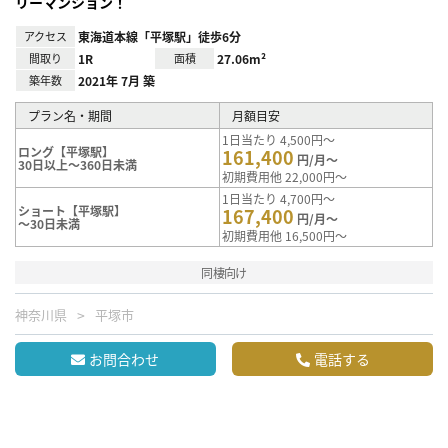
リーマンション！
アクセス
東海道本線「平塚駅」徒歩6分
間取り
1R
面積
27.06m²
築年数
2021年 7月 築
プラン名・期間
月額目安
1日当たり 4,500円～
ロング【平塚駅】
161,400
円/月～
30日以上～360日未満
初期費用他 22,000円～
1日当たり 4,700円～
ショート【平塚駅】
167,400
円/月～
～30日未満
初期費用他 16,500円～
同棲向け
神奈川県
平塚市
お問合わせ
電話する