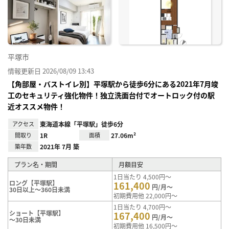
に入
り登
録
平塚市
情報更新日 2026/08/09 13:43
【角部屋・バストイレ別】平塚駅から徒歩6分にある2021年7月竣
工のセキュリティ強化物件！独立洗面台付でオートロック付の駅
近オススメ物件！
アクセス
東海道本線「平塚駅」徒歩6分
間取り
1R
面積
27.06m²
築年数
2021年 7月 築
プラン名・期間
月額目安
1日当たり 4,500円～
ロング【平塚駅】
161,400
円/月～
30日以上～360日未満
初期費用他 22,000円～
1日当たり 4,700円～
ショート【平塚駅】
167,400
円/月～
～30日未満
初期費用他 16,500円～