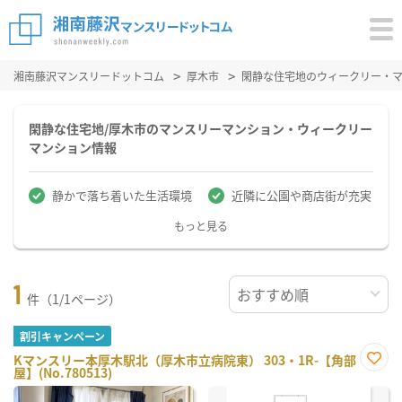
湘南藤沢マンスリードットコム
厚木市
閑静な住宅地のウィークリー・
閑静な住宅地/厚木市のマンスリーマンション・ウィークリー
マンション情報
静かで落ち着いた生活環境
近隣に公園や商店街が充実
もっと見る
1
件（1/1ページ）
割引キャンペーン
Kマンスリー本厚木駅北（厚木市立病院東） 303・1R-【角部
屋】(No.780513)
お気
に入