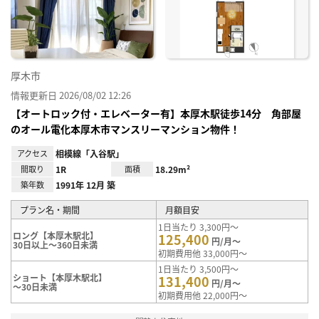
り登
録
厚木市
情報更新日 2026/08/02 12:26
【オートロック付・エレベーター有】本厚木駅徒歩14分 角部屋
のオール電化本厚木市マンスリーマンション物件！
アクセス
相模線「入谷駅」
間取り
1R
面積
18.29m²
築年数
1991年 12月 築
プラン名・期間
月額目安
1日当たり 3,300円～
ロング【本厚木駅北】
125,400
円/月～
30日以上～360日未満
初期費用他 33,000円～
1日当たり 3,500円～
ショート【本厚木駅北】
131,400
円/月～
～30日未満
初期費用他 22,000円～