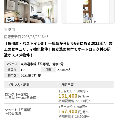
に入
り登
録
平塚市
情報更新日 2026/08/02 13:43
【角部屋・バストイレ別】平塚駅から徒歩6分にある2021年7月竣
工のセキュリティ強化物件！独立洗面台付でオートロック付の駅
近オススメ物件！
アクセス
東海道本線「平塚駅」徒歩6分
間取り
1R
面積
27.06m²
築年数
2021年 7月 築
プラン名・期間
月額目安
1日当たり 4,500円～
ロング【平塚駅】
161,400
円/月～
30日以上～360日未満
初期費用他 22,000円～
1日当たり 4,700円～
ショート【平塚駅】
167,400
円/月～
～30日未満
初期費用他 16,500円～