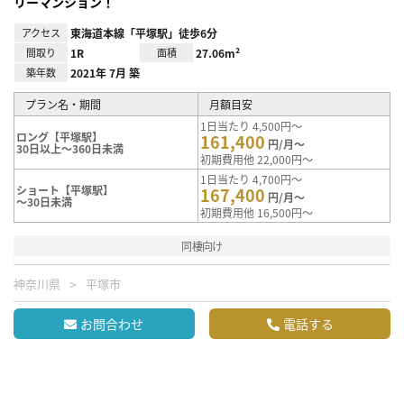
リーマンション！
アクセス
東海道本線「平塚駅」徒歩6分
間取り
1R
面積
27.06m²
築年数
2021年 7月 築
プラン名・期間
月額目安
1日当たり 4,500円～
ロング【平塚駅】
161,400
円/月～
30日以上～360日未満
初期費用他 22,000円～
1日当たり 4,700円～
ショート【平塚駅】
167,400
円/月～
～30日未満
初期費用他 16,500円～
同棲向け
神奈川県
平塚市
お問合わせ
電話する