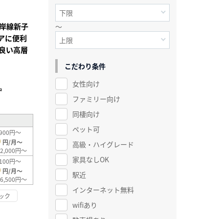
岸線新子
～
アに便利
良い高層
こだわり条件
女性向け
²
ファミリー向け
同棲向け
ペット可
900円～
0
円/月～
高級・ハイグレード
2,000円～
家具なしOK
100円～
0
円/月～
駅近
6,500円～
インターネット無料
ック
wifiあり