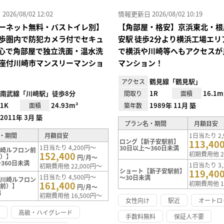
26/08/02 12:02
情報更新日 2026/08/02 10:19
ーネット無料・バストイレ別】
【角部屋・格安】京浜東北・根
歩圏内で防犯カメラ付でセキュ
安駅 徒歩2分より横浜工場エリ
心で角部屋で独立洗面・温水洗
で横浜や川崎等へもアクセスが
座付川崎市マンスリーマンショ
マンション！
鶴見線「鶴見駅」
アクセス
南武線「川崎駅」徒歩8分
1R
16.1m
間取り
面積
1K
24.93m²
1989年 11月 築
面積
築年数
2011年 3月 築
プラン名・期間
月額目安
・期間
月額目安
1日当たり 2,
ロング【新子安駅前】
113,40
1日当たり 4,200円～
30日以上～360日未満
川崎ルフロン前
152,400
初期費用他 2
前）】
円/月～
360日未満
1日当たり 3,
初期費用他 22,000円～
ショート【新子安駅前】
119,40
1日当たり 4,500円～
～30日未満
【川崎ルフロン
161,400
初期費用他 1
駅前）】
円/月～
満
初期費用他 16,500円～
女性向け
駅近
オートロ
け
高級・ハイグレード
手数料無料
保証人不要