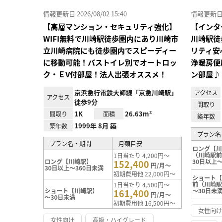
情報更新日 2026/08/02 15:40
情報更新日 20
【高層マンション・セキュリティ強化】
【インタ
WIFI無料で川崎駅徒歩圏内にあり川崎市
川崎駅徒
立川崎病院にも徒歩圏内でスピーディー
リティ安
に移動可能！バストイレ別でオートロッ
浄暖房便
ク・ＥV付部屋！法人出張オススメ！
ン部屋♪
京浜急行電鉄大師線「京急川崎駅」
アクセス
アクセス
徒歩9分
間取り
1K
26.63m²
間取り
面積
築年数
1999年 8月 築
築年数
プラン名
プラン名・期間
月額目安
ロング【
（川崎駅
1日当たり 4,200円～
ロング【川崎駅】
30日以上～
152,400
円/月～
30日以上～360日未満
初期費用他 22,000円～
ショート
前（川崎
1日当たり 4,500円～
ショート【川崎駅】
～30日未
161,400
円/月～
～30日未満
初期費用他 16,500円～
女性向
女性向け
高級・ハイグレード