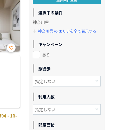
選択中の条件
神奈川県
神奈川県 の エリアを全て表示する
キャンペーン
あり
お気
に入
り登
録
駅徒歩
利用人数
4・1R-
部屋面積