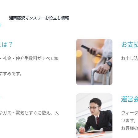
N
湘南藤沢マンスリーお役立ち情報
とは？
お支
・礼金・仲介手数料がすべて無
お申し
すすめです。
て
運営
やガス・電気もすぐに使え、入
ウィー
います
お客様