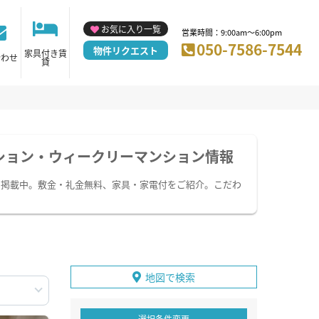
お気に入り一覧
営業時間：9:00am～6:00pm
050-7586-7544
物件リクエスト
家具付き賃
合わせ
貸
ション・ウィークリーマンション情報
を掲載中。敷金・礼金無料、家具・家電付をご紹介。こだわ
地図で検索
選択条件変更