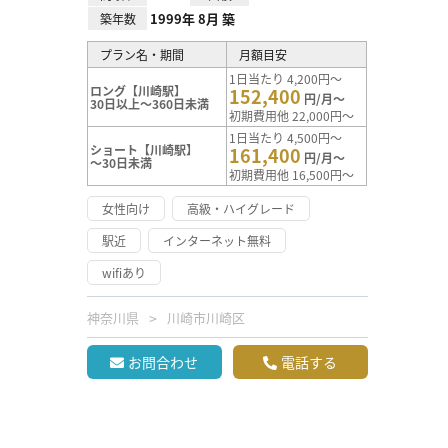
1999年 8月 築
築年数
プラン名・期間
月額目安
1日当たり 4,200円～
ロング【川崎駅】
152,400
円/月～
30日以上～360日未満
初期費用他 22,000円～
1日当たり 4,500円～
ショート【川崎駅】
161,400
円/月～
～30日未満
初期費用他 16,500円～
女性向け
高級・ハイグレード
駅近
インターネット無料
wifiあり
神奈川県
川崎市川崎区
お問合わせ
電話する