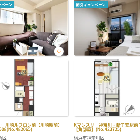
ンペーン
割引キャンペーン
お気
に入
り登
録
リー川崎ルフロン前（川崎駅前）
Kマンスリー神奈川・新子安駅前 70
508(No.482065)
【角部屋】(No.423725)
崎区
横浜市神奈川区