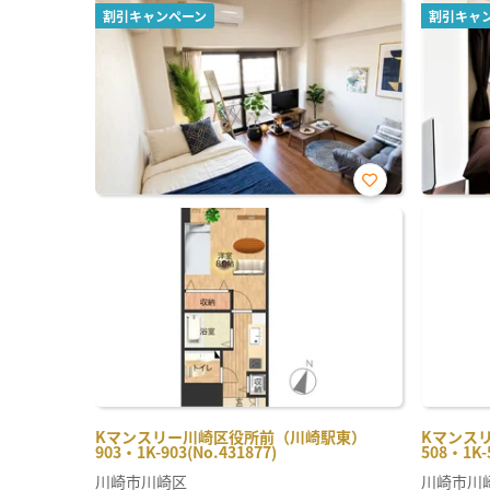
割引キャンペーン
割引キャ
お気
に入
り登
録
Kマンスリー川崎区役所前（川崎駅東）
Kマンス
903・1K-903(No.431877)
508・1K-
川崎市川崎区
川崎市川