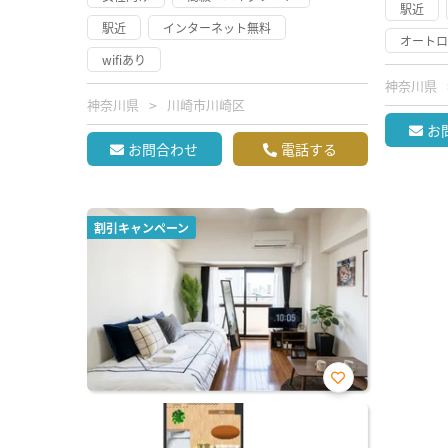
駅近
駅近
インターネット無料
オート
wifiあり
神奈川県
神奈川県
川崎市川崎区
お
お問合わせ
電話する
割引キャンペーン
お気
に入
り登
録