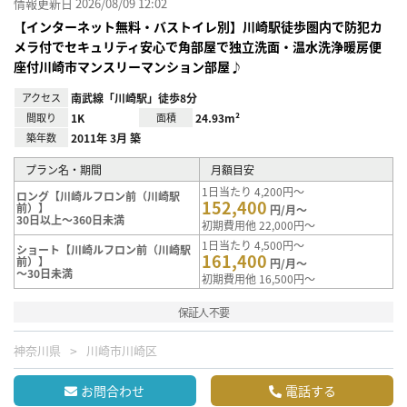
情報更新日 2026/08/09 12:02
【インターネット無料・バストイレ別】川崎駅徒歩圏内で防犯カ
メラ付でセキュリティ安心で角部屋で独立洗面・温水洗浄暖房便
座付川崎市マンスリーマンション部屋♪
アクセス
南武線「川崎駅」徒歩8分
間取り
1K
面積
24.93m²
築年数
2011年 3月 築
プラン名・期間
月額目安
1日当たり 4,200円～
ロング【川崎ルフロン前（川崎駅
152,400
前）】
円/月～
30日以上～360日未満
初期費用他 22,000円～
1日当たり 4,500円～
ショート【川崎ルフロン前（川崎駅
161,400
前）】
円/月～
～30日未満
初期費用他 16,500円～
保証人不要
神奈川県
川崎市川崎区
お問合わせ
電話する