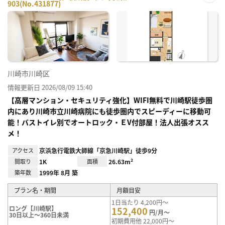
903(No.431877)
お気
に入
り登
録
川崎市川崎区
情報更新日 2026/08/09 15:40
【高層マンション・セキュリティ強化】WIFI無料で川崎駅徒歩圏
内にあり川崎市立川崎病院にも徒歩圏内でスピーディーに移動可
能！バストイレ別でオートロック・ＥV付部屋！法人出張オスス
メ！
アクセス
京浜急行電鉄大師線「京急川崎駅」徒歩9分
間取り
1K
面積
26.63m²
築年数
1999年 8月 築
プラン名・期間
月額目安
1日当たり 4,200円～
ロング【川崎駅】
152,400
円/月～
30日以上～360日未満
初期費用他 22,000円～