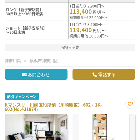
1日当たり 2,900円～
ロング【新子安駅前】
113,400
円/月～
30日以上～360日未満
初期費用他 22,000円～
1日当たり 3,100円～
ショート【新子安駅前】
119,400
円/月～
～30日未満
初期費用他 16,500円～
保証人不要
神奈川県
横浜市神奈川区
お問合わせ
電話する
割引キャンペーン
Kマンスリー川崎区役所前（川崎駅東） 602・1K-
602(No.431874)
お気
に入
り登
録