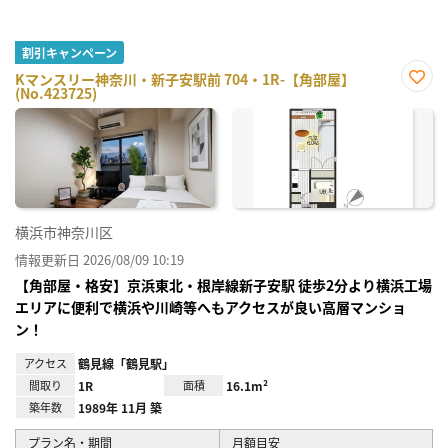
割引キャンペーン
Kマンスリー神奈川・新子安駅前 704・1R-【角部屋】
(No.423725)
お気
に入
り登
録
横浜市神奈川区
情報更新日 2026/08/09 10:19
【角部屋・格安】京浜東北・根岸線新子安駅 徒歩2分より横浜工場
エリアに便利で横浜や川崎等へもアクセスが良い高層マンショ
ン！
アクセス
鶴見線「鶴見駅」
間取り
1R
面積
16.1m²
築年数
1989年 11月 築
プラン名・期間
月額目安