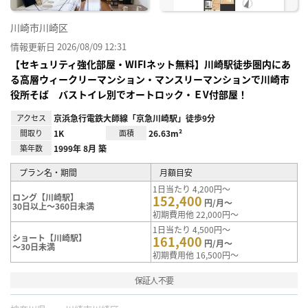
川崎市川崎区
情報更新日 2026/08/09 12:31
【セキュリティ強化部屋・WIFIネット無料】川崎駅徒歩圏内にあ
る高層ウィークリーマンション・マンスリーマンションで川崎市
役所そば バストイレ別でオートロック・ＥV付部屋！
アクセス
京浜急行電鉄大師線「京急川崎駅」徒歩9分
間取り
1K
面積
26.63m²
築年数
1999年 8月 築
プラン名・期間
月額目安
1日当たり 4,200円～
ロング【川崎駅】
152,400
円/月～
30日以上～360日未満
初期費用他 22,000円～
1日当たり 4,500円～
ショート【川崎駅】
161,400
円/月～
～30日未満
初期費用他 16,500円～
保証人不要