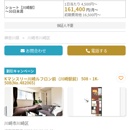
1日当たり 4,500円～
ショート【川崎駅】
161,400
円/月～
～30日未満
初期費用他 16,500円～
保証人不要
神奈川県
川崎市川崎区
お問合わせ
電話する
割引キャンペーン
Kマンスリー川崎ルフロン前（川崎駅前） 508・1K-
508(No.482065)
お気
に入
り登
録
川崎市川崎区