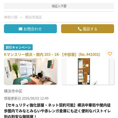
保証人不要
神奈川県
横浜市南区
お問合わせ
電話する
割引キャンペーン
Kマンスリー横浜・関内 203・1K-【中部屋】(No.441002)
お気
に入
り登
録
横浜市中区
情報更新日 2026/08/02 12:49
【セキュリティ強化部屋・ネット契約可能】横浜中華街や関内徒
歩圏内でみなとみらいや赤レンガ倉庫にも近く便利なバストイレ
別の割安な御部屋！