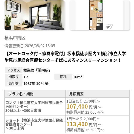
に入
り登
録
横浜市南区
情報更新日 2026/08/02 13:05
【オートロック付・家具家電付】坂東橋徒歩圏内で横浜市立大学
附属市民総合医療センターそばにあるマンスリーマンション！
アクセス
根岸線「関内駅」
間取り
1R
面積
16m²
築年数
1987年 10月 築
プラン名・期間
月額目安
1日当たり 2,700円～
ロング【横浜市立大学附属市民総合
107,400
医療センター】
円/月～
30日以上～360日未満
初期費用他 22,000円～
1日当たり 2,900円～
ショート【横浜市立大学附属市民総
113,400
合医療センター】
円/月～
～30日未満
初期費用他 16,500円～