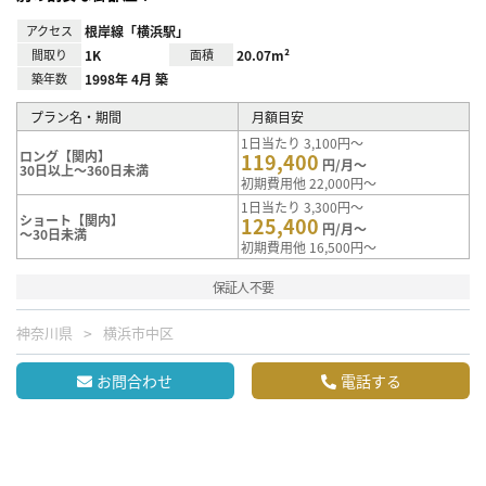
アクセス
根岸線「横浜駅」
間取り
1K
面積
20.07m²
築年数
1998年 4月 築
プラン名・期間
月額目安
1日当たり 3,100円～
ロング【関内】
119,400
円/月～
30日以上～360日未満
初期費用他 22,000円～
1日当たり 3,300円～
ショート【関内】
125,400
円/月～
～30日未満
初期費用他 16,500円～
保証人不要
神奈川県
横浜市中区
お問合わせ
電話する