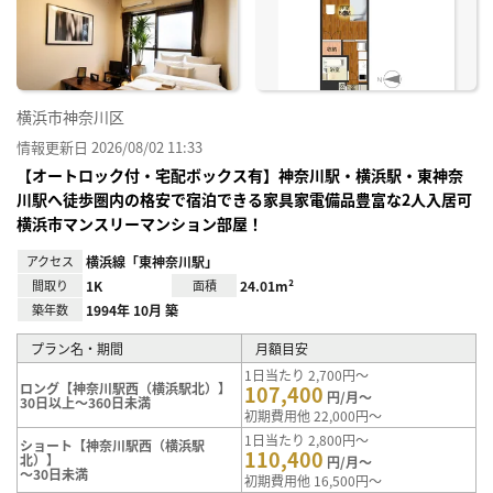
り登
録
横浜市神奈川区
情報更新日 2026/08/02 11:33
【オートロック付・宅配ボックス有】神奈川駅・横浜駅・東神奈
川駅へ徒歩圏内の格安で宿泊できる家具家電備品豊富な2人入居可
横浜市マンスリーマンション部屋！
アクセス
横浜線「東神奈川駅」
間取り
1K
面積
24.01m²
築年数
1994年 10月 築
プラン名・期間
月額目安
1日当たり 2,700円～
ロング【神奈川駅西（横浜駅北）】
107,400
円/月～
30日以上～360日未満
初期費用他 22,000円～
1日当たり 2,800円～
ショート【神奈川駅西（横浜駅
110,400
北）】
円/月～
～30日未満
初期費用他 16,500円～