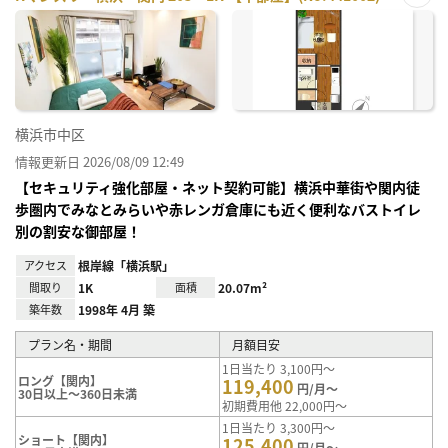
お気
に入
り登
録
横浜市中区
情報更新日 2026/08/09 12:49
【セキュリティ強化部屋・ネット契約可能】横浜中華街や関内徒
歩圏内でみなとみらいや赤レンガ倉庫にも近く便利なバストイレ
別の割安な御部屋！
アクセス
根岸線「横浜駅」
間取り
1K
面積
20.07m²
築年数
1998年 4月 築
プラン名・期間
月額目安
1日当たり 3,100円～
ロング【関内】
119,400
円/月～
30日以上～360日未満
初期費用他 22,000円～
1日当たり 3,300円～
ショート【関内】
125,400
円/月～