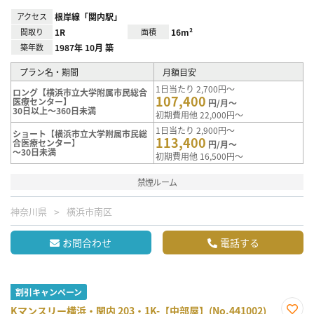
アクセス
根岸線「関内駅」
間取り
1R
面積
16m²
築年数
1987年 10月 築
プラン名・期間
月額目安
1日当たり 2,700円～
ロング【横浜市立大学附属市民総合
107,400
医療センター】
円/月～
30日以上～360日未満
初期費用他 22,000円～
1日当たり 2,900円～
ショート【横浜市立大学附属市民総
113,400
合医療センター】
円/月～
～30日未満
初期費用他 16,500円～
禁煙ルーム
神奈川県
横浜市南区
お問合わせ
電話する
割引キャンペーン
Kマンスリー横浜・関内 203・1K-【中部屋】(No.441002)