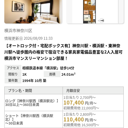
り登
録
横浜市神奈川区
情報更新日 2026/08/09 11:33
【オートロック付・宅配ボックス有】神奈川駅・横浜駅・東神奈
川駅へ徒歩圏内の格安で宿泊できる家具家電備品豊富な2人入居可
横浜市マンスリーマンション部屋！
アクセス
相模鉄道本線「横浜駅」徒歩14分
間取り
1K
面積
24.01m²
築年数
1994年 10月 築
プラン名・期間
月額目安
1日当たり 2,700円～
ロング【神奈川駅西（横浜駅北）】
107,400
円/月～
30日以上～360日未満
初期費用他 22,000円～
1日当たり 2,800円～
ショート【神奈川駅西（横浜駅
110,400
北）】
円/月～
～30日未満
初期費用他 16,500円～