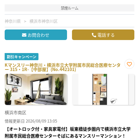
禁煙ルーム
神奈川県
横浜市神奈川区
お問合わせ
電話する
割引キャンペーン
Kマンスリー神奈川・横浜市立大学附属市民総合医療センタ
ー 315・1R-【中部屋】(No.442101)
お気
に入
り登
録
横浜市南区
情報更新日 2026/08/09 13:05
【オートロック付・家具家電付】坂東橋徒歩圏内で横浜市立大学
附属市民総合医療センターそばにあるマンスリーマンション！