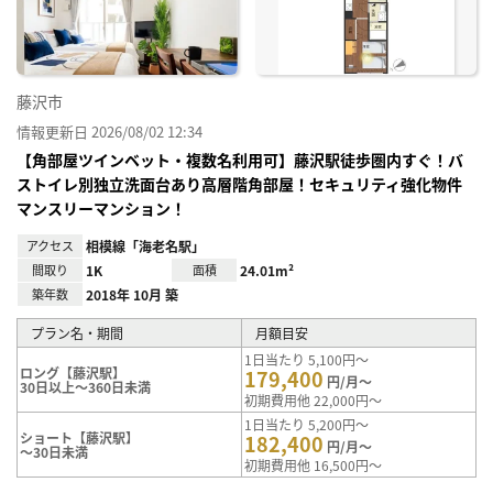
り登
録
藤沢市
情報更新日 2026/08/02 12:34
【角部屋ツインベット・複数名利用可】藤沢駅徒歩圏内すぐ！バ
ストイレ別独立洗面台あり高層階角部屋！セキュリティ強化物件
マンスリーマンション！
アクセス
相模線「海老名駅」
間取り
1K
面積
24.01m²
築年数
2018年 10月 築
プラン名・期間
月額目安
1日当たり 5,100円～
ロング【藤沢駅】
179,400
円/月～
30日以上～360日未満
初期費用他 22,000円～
1日当たり 5,200円～
ショート【藤沢駅】
182,400
円/月～
～30日未満
初期費用他 16,500円～