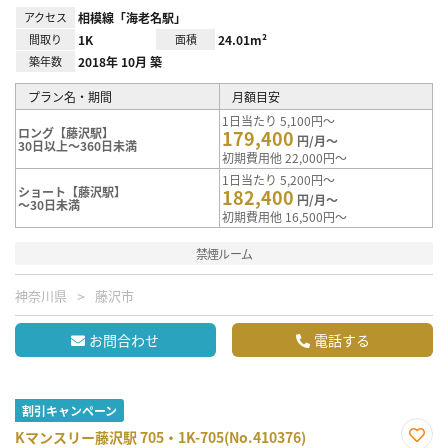
アクセス
相模線「海老名駅」
間取り
1K
面積
24.01m²
築年数
2018年 10月 築
プラン名・期間
月額目安
1日当たり 5,100円～
ロング【藤沢駅】
179,400
円/月～
30日以上～360日未満
初期費用他 22,000円～
1日当たり 5,200円～
ショート【藤沢駅】
182,400
円/月～
～30日未満
初期費用他 16,500円～
禁煙ルーム
神奈川県
藤沢市
お問合わせ
電話する
割引キャンペーン
Kマンスリー藤沢駅 705・1K-705(No.410376)