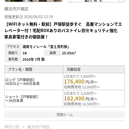
横浜市戸塚区
情報更新日 2026/08/02 12:19
【WIFIネット無料・駅前】戸塚駅徒歩すぐ 高層マンションでエ
レベーター付！宅配BOXありのバストイレ別セキュリティ強化
家具家電付きの御部屋！
アクセス
湘南モノレール「富士見町駅」
間取り
1K
面積
25.05m²
築年数
2016年 7月 築
プラン名・期間
月額目安
1日当たり 5,000円～
ロング【戸塚駅前】
176,400
円/月～
30日以上～360日未満
初期費用他 22,000円～
1日当たり 5,200円～
ショート【戸塚駅前】
182,400
円/月～
～30日未満
初期費用他 16,500円～
禁煙ルーム
神奈川県
横浜市戸塚区