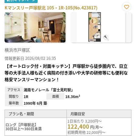
Kマンスリー戸塚駅北 105・1R-105(No.423817)
お気
に入
り登
録
横浜市戸塚区
情報更新日 2026/08/02 16:35
【オートロック付・対面キッチン】戸塚駅から徒歩圏内で、日立
等の大手法人様も近く病院の付き添いや大学の研修等にも便利な
格安マンスリーマンション！
アクセス
湘南モノレール「富士見町駅」
間取り
1R
面積
18.36m²
築年数
1990年 6月 築
プラン名・期間
月額目安
1日当たり 3,200円～
ロング【戸塚駅北】
122,400
円/月～
30日以上～360日未満
初期費用他 22,000円～