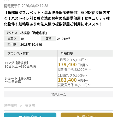
情報更新日 2026/08/02 12:58
【角部屋ダブルベット・温水洗浄煖房便座付】藤沢駅徒歩圏内す
ぐ！バストイレ別と独立洗面台有の高層階部屋！セキュリティ強
化物件！駐輪場ありの法人様の複数部屋ご利用にオススメ！
アクセス
相模線「海老名駅」
間取り
1K
面積
24.01m²
築年数
2018年 10月 築
プラン名・期間
月額目安
1日当たり 5,100円～
ロング【藤沢駅】
179,400
円/月～
30日以上～360日未満
初期費用他 22,000円～
1日当たり 5,200円～
ショート【藤沢駅】
182,400
円/月～
～30日未満
初期費用他 16,500円～
禁煙ルーム
神奈川県
藤沢市
お問合わせ
電話する