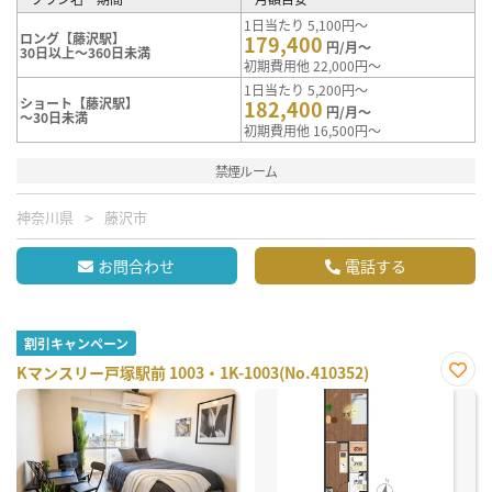
1日当たり 5,100円～
ロング【藤沢駅】
179,400
円/月～
30日以上～360日未満
初期費用他 22,000円～
1日当たり 5,200円～
ショート【藤沢駅】
182,400
円/月～
～30日未満
初期費用他 16,500円～
禁煙ルーム
神奈川県
藤沢市
お問合わせ
電話する
割引キャンペーン
Kマンスリー戸塚駅前 1003・1K-1003(No.410352)
お気
に入
り登
録