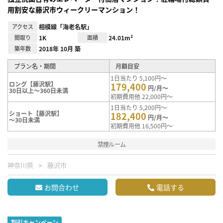
用割安な藤沢市ウィークリーマンション！
アクセス
相模線「海老名駅」
間取り
1K
面積
24.01m²
築年数
2018年 10月 築
プラン名・期間
月額目安
1日当たり 5,100円～
ロング【藤沢駅】
179,400
円/月～
30日以上～360日未満
初期費用他 22,000円～
1日当たり 5,200円～
ショート【藤沢駅】
182,400
円/月～
～30日未満
初期費用他 16,500円～
禁煙ルーム
神奈川県
藤沢市
お問合わせ
電話する
割引キャンペーン