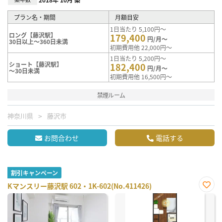
プラン名・期間
月額目安
1日当たり 5,100円～
ロング【藤沢駅】
179,400
円/月～
30日以上～360日未満
初期費用他 22,000円～
1日当たり 5,200円～
ショート【藤沢駅】
182,400
円/月～
～30日未満
初期費用他 16,500円～
禁煙ルーム
神奈川県
藤沢市
お問合わせ
電話する
割引キャンペーン
Kマンスリー藤沢駅 602・1K-602(No.411426)
お気
に入
り登
録