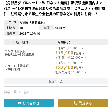
【角部屋ダブルベット・WIFIネット無料】藤沢駅徒歩圏内すぐ！
バストイレ別独立洗面台ありの高層階部屋！セキュリティ強化物
件！駐輪場付きで学生や会社員の研修などの利用にも良い！
アクセス
相模線「海老名駅」
間取り
1K
面積
24.01m²
築年数
2018年 10月 築
プラン名・期間
月額目安
1日当たり 5,100円～
ロング【藤沢駅】
179,400
円/月～
30日以上～360日未満
初期費用他 22,000円～
1日当たり 5,200円～
ショート【藤沢駅】
182,400
円/月～
～30日未満
初期費用他 16,500円～
禁煙ルーム
神奈川県
藤沢市
お問合わせ
電話する