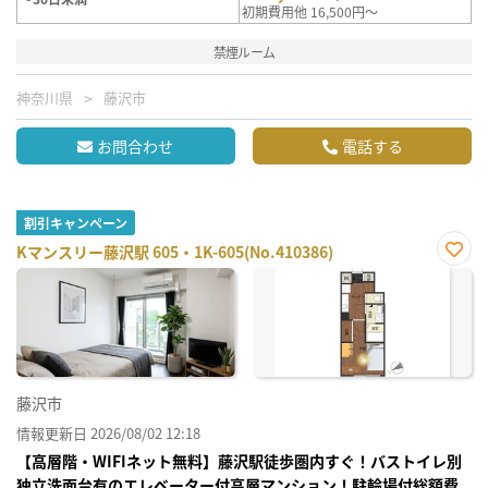
初期費用他 16,500円～
禁煙ルーム
神奈川県
藤沢市
お問合わせ
電話する
割引キャンペーン
Kマンスリー藤沢駅 605・1K-605(No.410386)
お気
に入
り登
録
藤沢市
情報更新日 2026/08/02 12:18
【高層階・WIFIネット無料】藤沢駅徒歩圏内すぐ！バストイレ別
独立洗面台有のエレベーター付高層マンション！駐輪場付総額費