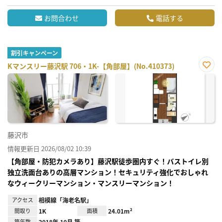
お問合わせ
電話する
割引キャンペーン
Kマンスリー藤沢駅 706・1K-【角部屋】(No.410373)
お気
に入
り登
録
藤沢市
情報更新日 2026/08/02 10:39
【角部屋・防犯カメラあり】藤沢駅徒歩圏内すぐ！バストイレ別
独立洗面台ありの高層マンション！セキュリティ強化でおしゃれ
なウィークリーマンション・マンスリーマンション！
アクセス
相模線「海老名駅」
間取り
1K
面積
24.01m²
築年数
2018年 10月 築