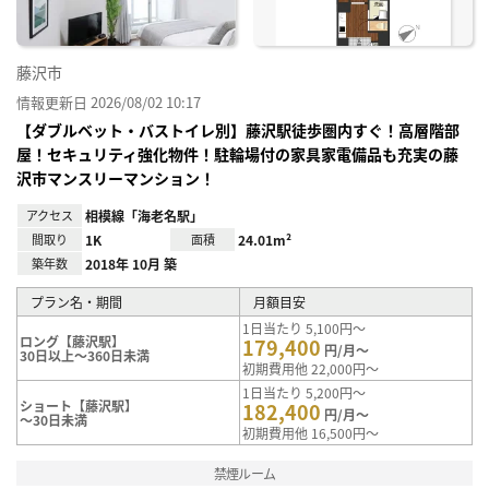
藤沢市
情報更新日 2026/08/02 10:17
【ダブルベット・バストイレ別】藤沢駅徒歩圏内すぐ！高層階部
屋！セキュリティ強化物件！駐輪場付の家具家電備品も充実の藤
沢市マンスリーマンション！
アクセス
相模線「海老名駅」
間取り
1K
面積
24.01m²
築年数
2018年 10月 築
プラン名・期間
月額目安
1日当たり 5,100円～
ロング【藤沢駅】
179,400
円/月～
30日以上～360日未満
初期費用他 22,000円～
1日当たり 5,200円～
ショート【藤沢駅】
182,400
円/月～
～30日未満
初期費用他 16,500円～
禁煙ルーム