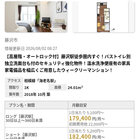
お気
に入
り登
録
藤沢市
情報更新日 2026/08/02 08:27
【高層階・オートロック付】藤沢駅徒歩圏内すぐ！バストイレ別
独立洗面台も付のセキュリティ強化物件！温水洗浄便座有の家具
家電備品を幅広くご用意したウィークリーマンション！
アクセス
相模線「海老名駅」
間取り
1K
面積
24.01m²
築年数
2018年 10月 築
プラン名・期間
月額目安
1日当たり 5,100円～
ロング【藤沢駅】
179,400
円/月～
30日以上～360日未満
初期費用他 22,000円～
1日当たり 5,200円～
ショート【藤沢駅】
182,400
円/月～
～30日未満