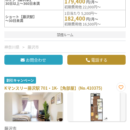
179,400
円/月～
30日以上～360日未満
初期費用他 22,000円～
1日当たり 5,200円～
ショート【藤沢駅】
182,400
円/月～
～30日未満
初期費用他 16,500円～
禁煙ルーム
神奈川県
藤沢市
お問合わせ
電話する
割引キャンペーン
Kマンスリー藤沢駅 701・1K-【角部屋】(No.410375)
お気
に入
り登
録
藤沢市