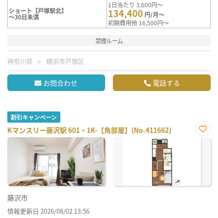
1日当たり 3,600円～
ショート【戸塚駅北】
134,400
円/月～
～30日未満
初期費用他 16,500円～
禁煙ルーム
神奈川県
横浜市戸塚区
お問合わせ
電話する
割引キャンペーン
Kマンスリー藤沢駅 601・1K-【角部屋】(No.411662)
お気
に入
り登
録
藤沢市
情報更新日 2026/08/02 13:56