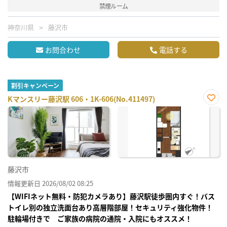
禁煙ルーム
神奈川県
藤沢市
お問合わせ
電話する
割引キャンペーン
Kマンスリー藤沢駅 606・1K-606(No.411497)
お気
に入
り登
録
藤沢市
情報更新日 2026/08/02 08:25
【WIFIネット無料・防犯カメラあり】藤沢駅徒歩圏内すぐ！バス
トイレ別の独立洗面台あり高層階部屋！セキュリティ強化物件！
駐輪場付きで ご家族の病院の通院・入院にもオススメ！