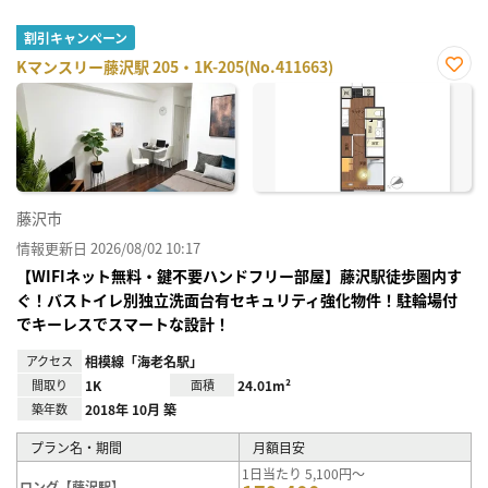
割引キャンペーン
Kマンスリー藤沢駅 205・1K-205(No.411663)
お気
に入
り登
録
藤沢市
情報更新日 2026/08/02 10:17
【WIFIネット無料・鍵不要ハンドフリー部屋】藤沢駅徒歩圏内す
ぐ！バストイレ別独立洗面台有セキュリティ強化物件！駐輪場付
でキーレスでスマートな設計！
アクセス
相模線「海老名駅」
間取り
1K
面積
24.01m²
築年数
2018年 10月 築
プラン名・期間
月額目安
1日当たり 5,100円～
ロング【藤沢駅】