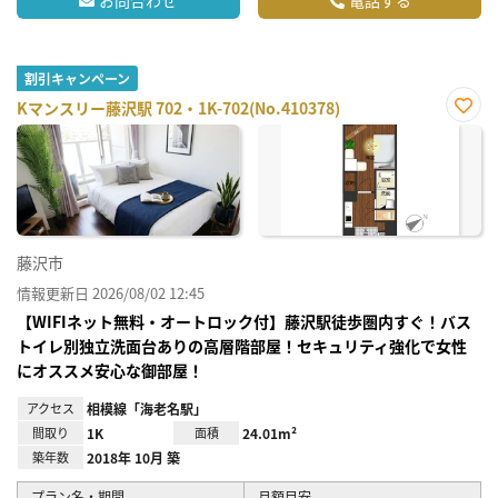
割引キャンペーン
Kマンスリー藤沢駅 702・1K-702(No.410378)
お気
に入
り登
録
藤沢市
情報更新日 2026/08/02 12:45
【WIFIネット無料・オートロック付】藤沢駅徒歩圏内すぐ！バス
トイレ別独立洗面台ありの高層階部屋！セキュリティ強化で女性
にオススメ安心な御部屋！
アクセス
相模線「海老名駅」
間取り
1K
面積
24.01m²
築年数
2018年 10月 築
プラン名・期間
月額目安