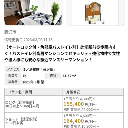
に入
り登
録
藤沢市
情報更新日 2026/08/05 11:13
【オートロック付・角部屋バストイレ別】辻堂駅前徒歩圏内す
ぐ！バストイレ別高層マンションでセキュリティ強化物件で女性
や法人様にも安心な駅近マンスリーマンション！
アクセス
江ノ島電鉄「藤沢駅」
間取り
1K
面積
24.52m²
築年数
2005年 8月 築
プラン名・期間
月額目安
1日当たり 4,300円～
ロング【辻堂駅前】
155,400
円/月～
30日以上～360日未満
初期費用他 22,000円～
1日当たり 4,600円～
ショート【辻堂駅前】
164,400
円/月～
～30日未満
初期費用他 16,500円～