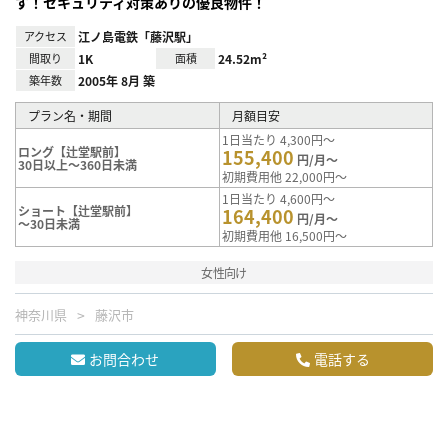
す！セキュリティ対策ありの優良物件！
アクセス
江ノ島電鉄「藤沢駅」
間取り
1K
面積
24.52m²
築年数
2005年 8月 築
プラン名・期間
月額目安
1日当たり 4,300円～
ロング【辻堂駅前】
155,400
円/月～
30日以上～360日未満
初期費用他 22,000円～
1日当たり 4,600円～
ショート【辻堂駅前】
164,400
円/月～
～30日未満
初期費用他 16,500円～
女性向け
神奈川県
藤沢市
お問合わせ
電話する