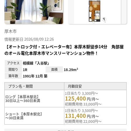
り登
録
厚木市
情報更新日 2026/08/09 12:26
【オートロック付・エレベーター有】本厚木駅徒歩14分 角部屋
のオール電化本厚木市マンスリーマンション物件！
アクセス
相模線「入谷駅」
間取り
1R
面積
18.29m²
築年数
1991年 12月 築
プラン名・期間
月額目安
1日当たり 3,300円～
ロング【本厚木駅北】
125,400
円/月～
30日以上～360日未満
初期費用他 33,000円～
1日当たり 3,500円～
ショート【本厚木駅北】
131,400
円/月～
～30日未満
初期費用他 22,000円～