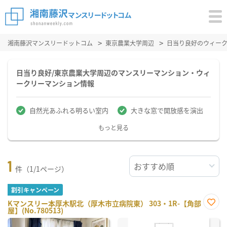
湘南藤沢マンスリードットコム
東京農業大学周辺
日当り良好のウィー
日当り良好/東京農業大学周辺のマンスリーマンション・ウィ
ークリーマンション情報
自然光あふれる明るい室内
大きな窓で開放感を演出
もっと見る
1
件（1/1ページ）
割引キャンペーン
Kマンスリー本厚木駅北（厚木市立病院東） 303・1R-【角部
屋】(No.780513)
お気
に入