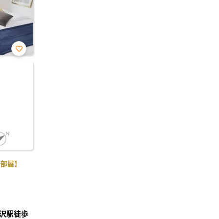
お気
に入
り登
録
角部屋】
沢駅徒歩