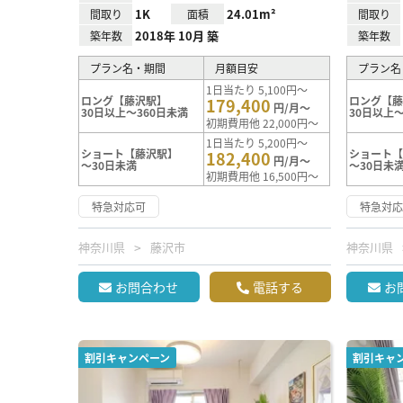
1K
24.01m²
間取り
面積
間取り
2018年 10月 築
築年数
築年数
プラン名・期間
月額目安
プラン名
1日当たり 5,100円～
ロング【藤沢駅】
ロング【
179,400
円/月～
30日以上～360日未満
30日以上～
初期費用他 22,000円～
1日当たり 5,200円～
ショート【藤沢駅】
ショート
182,400
円/月～
～30日未満
～30日未
初期費用他 16,500円～
特急対応可
特急対
神奈川県
藤沢市
神奈川県
お問合わせ
電話する
お
割引キャンペーン
割引キャ