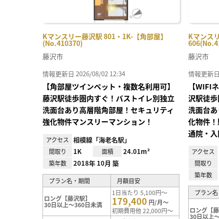
Kマンスリー藤沢駅 801・1K-【角部屋】
Kマンスリ
(No.410370)
606(No.4
藤沢市
藤沢市
情報更新日 2026/08/02 12:34
情報更新日 20
【角部屋ツインベット・複数名利用可】
【WIF
藤沢駅徒歩圏内すぐ！バストイレ別独立
沢駅徒歩
洗面台あり高層階角部屋！セキュリティ
洗面台あ
強化物件マンスリーマンション！
化物件！
通院・入
相模線「海老名駅」
アクセス
1K
24.01m²
間取り
面積
アクセス
2018年 10月 築
築年数
間取り
築年数
プラン名・期間
月額目安
1日当たり 5,100円～
プラン名
ロング【藤沢駅】
179,400
円/月～
30日以上～360日未満
ロング【
初期費用他 22,000円～
30日以上～