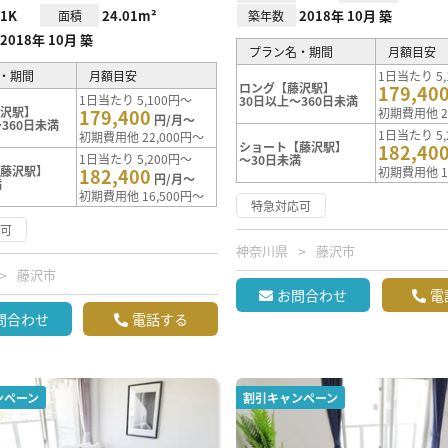
1K
24.01m²
2018年 10月 築
面積
築年数
2018年 10月 築
プラン名・期間
月額目安
・期間
月額目安
1日当たり 5,
ロング【藤沢駅】
179,40
1日当たり 5,100円～
30日以上～360日未満
藤沢駅】
179,400
初期費用他 2
円/月～
360日未満
1日当たり 5,
初期費用他 22,000円～
ショート【藤沢駅】
182,40
1日当たり 5,200円～
～30日未満
【藤沢駅】
182,400
初期費用他 1
円/月～
満
初期費用他 16,500円～
特急対応可
応可
神奈川県
藤沢市
藤沢市
お問合わせ
電
問合わせ
電話する
ンペーン
割引キャンペーン