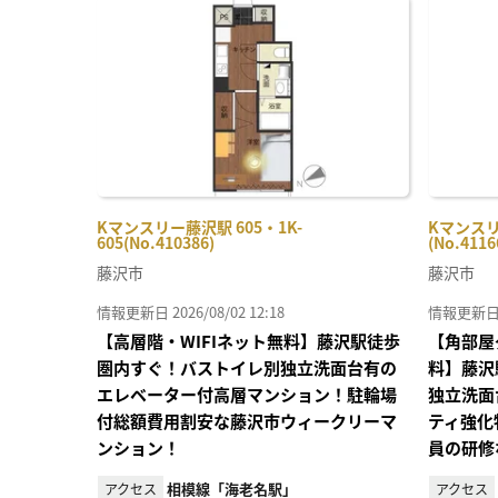
に入
り登
録
Kマンスリー藤沢駅 605・1K-
Kマンスリ
605(No.410386)
(No.4116
藤沢市
藤沢市
情報更新日 2026/08/02 12:18
情報更新日 20
【高層階・WIFIネット無料】藤沢駅徒歩
【角部屋
圏内すぐ！バストイレ別独立洗面台有の
料】藤沢
エレベーター付高層マンション！駐輪場
独立洗面
付総額費用割安な藤沢市ウィークリーマ
ティ強化
ンション！
員の研修
相模線「海老名駅」
アクセス
アクセス