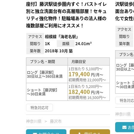
座付】藤沢駅徒歩圏内すぐ！バストイレ
沢駅徒歩
別と独立洗面台有の高層階部屋！セキュ
面台あり
リティ強化物件！駐輪場ありの法人様の
化で女性
複数部屋ご利用にオススメ！
アクセス
相模線「海老名駅」
アクセス
間取り
1K
24.01m²
間取り
面積
築年数
2018年 10月 築
築年数
プラン名
プラン名・期間
月額目安
ロング【
1日当たり 5,100円～
30日以上～
ロング【藤沢駅】
179,400
円/月～
30日以上～360日未満
初期費用他 22,000円～
ショート
1日当たり 5,200円～
～30日未
ショート【藤沢駅】
182,400
円/月～
～30日未満
初期費用他 16,500円～
特急対
特急対応可
神奈川県
神奈川県
藤沢市
お