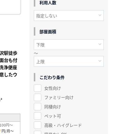
利用人数
部屋面積
沢駅徒歩
～
面台も付
洗浄便座
意したウ
こだわり条件
女性向け
ファミリー向け
²
同棲向け
ペット可
高級・ハイグレード
100円～
0
円/月～