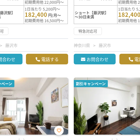
初期費用他 22,000円～
初期費用他 2
1日当たり 5,200円～
1日当たり 5,
【藤沢駅】
ショート【藤沢駅】
182,400
182,40
円/月～
満
～30日未満
初期費用他 16,500円～
初期費用他 1
応可
特急対応可
藤沢市
神奈川県
藤沢市
問合わせ
電話する
お問合わせ
電
ンペーン
割引キャンペーン
お気