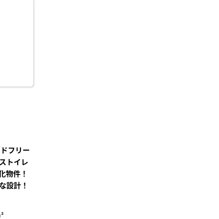
に入
り登
録
ンドフリー
ストイレ
化物件！
な設計！
²