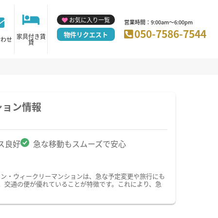
お気に入り一覧
営業時間：9:00am～6:00pm
050-7586-7544
物件リクエスト
家具付き賃
合わせ
貸
ション情報
ス良好
急な移動もスムーズで安心
ョン・ウィークリーマンションは、急な予定変更や旅行にも
、交通の便が優れていることが特徴です。これにより、急