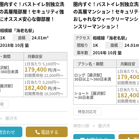
圏内すぐ！バストイレ別独立洗
圏内すぐ！バストイレ別独立洗
の高層階部屋！セキュリティ強
の高層マンション！セキュリテ
にオススメ安心な御部屋！
おしゃれなウィークリーマンシ
ンスリーマンション！
相模線「海老名駅」
1K
24.01m²
相模線「海老名駅」
面積
アクセス
2018年 10月 築
1K
24.01m
間取り
面積
2018年 10月 築
築年数
・期間
月額目安
1日当たり 5,100円～
プラン名・期間
月額目安
藤沢駅】
179,400
円/月～
1日当たり 5,
360日未満
ロング【藤沢駅】
初期費用他 22,000円～
179,40
30日以上～360日未満
1日当たり 5,200円～
初期費用他 2
【藤沢駅】
182,400
円/月～
1日当たり 5,
満
ショート【藤沢駅】
初期費用他 16,500円～
182,40
～30日未満
初期費用他 1
応可
特急対応可
藤沢市
神奈川県
藤沢市
問合わせ
電話する