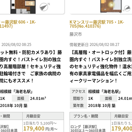
ー藤沢駅 606・1K-
Kマンスリー藤沢駅 705・1K-
11497)
705(No.410376)
藤沢市
26/08/02 08:25
情報更新日 2026/08/02 08:27
Iネット無料・防犯カメラあり】藤
【高層階・オートロック付】藤
圏内すぐ！バストイレ別の独立
圏内すぐ！バストイレ別独立洗
り高層階部屋！セキュリティ強
のセキュリティ強化物件！温水
駐輪場付きで ご家族の病院の
有の家具家電備品を幅広くご用
院にもオススメ！
ィークリーマンション！
相模線「海老名駅」
相模線「海老名駅」
アクセス
1K
24.01m²
1K
24.01m
面積
間取り
面積
2018年 10月 築
2018年 10月 築
築年数
・期間
月額目安
プラン名・期間
月額目安
1日当たり 5,100円～
1日当たり 5,
藤沢駅】
ロング【藤沢駅】
179,400
179,40
円/月～
360日未満
30日以上～360日未満