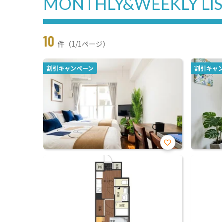
MONTHLY&WEEKLY LI
10
件（1/1ページ）
割引キャンペーン
割引キャ
お気
に入
り登
録