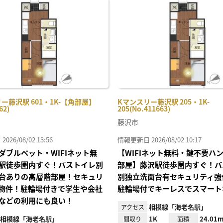
に入
り登
録
ー藤沢駅 601・1K-【角部屋】
Kマンスリー藤沢駅 205・1K-
62)
205(No.411663)
藤沢市
26/08/02 13:56
情報更新日 2026/08/02 10:17
ダブルベット・WIFIネット無
【WIFIネット無料・鍵不要ハ
駅徒歩圏内すぐ！バストイレ別
部屋】藤沢駅徒歩圏内すぐ！バ
台ありの高層階部屋！セキュリ
別独立洗面台有セキュリティ強
物件！駐輪場付きで学生や会社
駐輪場付でキーレスでスマート
などの利用にも良い！
相模線「海老名駅」
アクセス
相模線「海老名駅」
1K
24.01m
間取り
面積