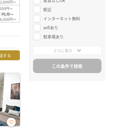
家具なしOK
2,000円～
200円～
駅近
0
円/月～
インターネット無料
6,500円～
wifiあり
駐車場あり
さらに表示
話する
お気