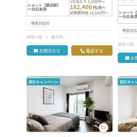
1日当たり 5,200円～
ショート【藤沢駅】
182,400
円/月～
～30日未満
ショート
初期費用他 16,500円～
～30日未
特急対応可
特急対
神奈川県
藤沢市
神奈川県
お問合わせ
電話する
お
割引キャンペーン
割引キャ
お気