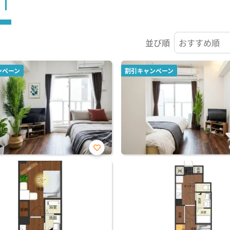
ST
並び順
ンペーン
割引キャンペーン
お気
に入
り登
録