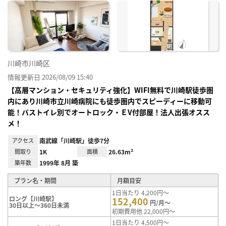
に入
り登
録
川崎市川崎区
情報更新日 2026/08/09 15:40
【高層マンション・セキュリティ強化】WIFI無料で川崎駅徒歩圏
内にあり川崎市立川崎病院にも徒歩圏内でスピーディーに移動可
能！バストイレ別でオートロック・ＥV付部屋！法人出張オスス
メ！
アクセス
南武線「川崎駅」徒歩7分
間取り
1K
面積
26.63m²
築年数
1999年 8月 築
プラン名・期間
月額目安
1日当たり 4,200円～
ロング【川崎駅】
152,400
円/月～
30日以上～360日未満
初期費用他 22,000円～
1日当たり 4,500円～