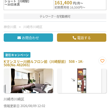
ショート【川崎駅】
161,400
円/月～
～30日未満
初期費用他 16,500円～
テレワーク・在宅勤務可
神奈川県
川崎市川崎区
お問合わせ
電話する
割引キャンペーン
Kマンスリー川崎ルフロン前（川崎駅前） 508・1K-
508(No.482065)
お気
に入
り登
録
川崎市川崎区
情報更新日 2026/08/09 12:02