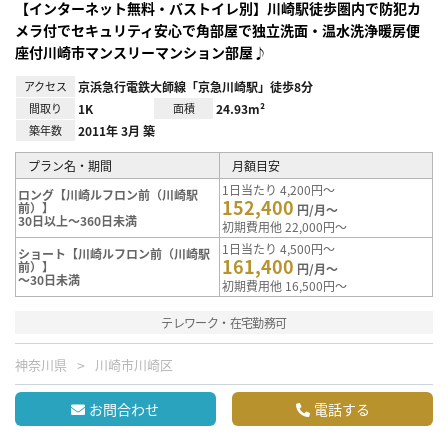
【インターネット無料・バストイレ別】川崎駅徒歩圏内で防犯カ
メラ付でセキュリティ安心で角部屋で独立洗面・温水洗浄暖房便
座付川崎市マンスリーマンション部屋♪
アクセス
京浜急行電鉄大師線「京急川崎駅」徒歩8分
間取り
1K
面積
24.93m²
築年数
2011年 3月 築
プラン名・期間
月額目安
1日当たり 4,200円～
ロング【川崎ルフロン前（川崎駅
152,400
前）】
円/月～
30日以上～360日未満
初期費用他 22,000円～
1日当たり 4,500円～
ショート【川崎ルフロン前（川崎駅
161,400
前）】
円/月～
～30日未満
初期費用他 16,500円～
テレワーク・在宅勤務可
神奈川県
川崎市川崎区
お問合わせ
電話する