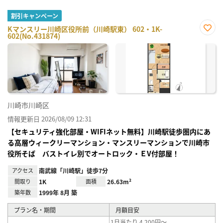
割引キャンペーン
Kマンスリー川崎区役所前（川崎駅東） 602・1K-
602(No.431874)
お気
に入
り登
録
川崎市川崎区
情報更新日 2026/08/09 12:31
【セキュリティ強化部屋・WIFIネット無料】川崎駅徒歩圏内にあ
る高層ウィークリーマンション・マンスリーマンションで川崎市
役所そば バストイレ別でオートロック・ＥV付部屋！
アクセス
南武線「川崎駅」徒歩7分
間取り
1K
面積
26.63m²
築年数
1999年 8月 築
プラン名・期間
月額目安
1日当たり 4,200円～