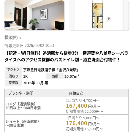
に入
り登
録
横須賀市
情報更新日 2026/08/02 10:31
【駅近・WIFI無料】追浜駅から徒歩3分 横須賀や八景島シーパラ
ダイスへのアクセス抜群のバストイレ別・独立洗面台付物件！
アクセス
京浜急行電鉄逗子線「金沢八景駅」
間取り
1K
面積
20.07m²
築年数
2016年 11月 築
プラン名・期間
月額目安
1日当たり 4,700円～
ロング【追浜駅前】
167,400
円/月～
30日以上～360日未満
初期費用他 22,000円～
1日当たり 5,000円～
ショート（追浜駅前）
176,400
円/月～
～30日未満
初期費用他 16,500円～