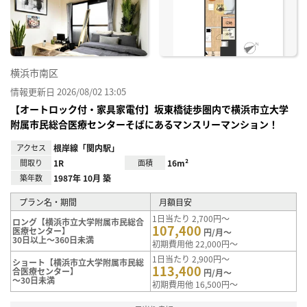
り登
録
横浜市南区
情報更新日 2026/08/02 13:05
【オートロック付・家具家電付】坂東橋徒歩圏内で横浜市立大学
附属市民総合医療センターそばにあるマンスリーマンション！
アクセス
根岸線「関内駅」
間取り
1R
面積
16m²
築年数
1987年 10月 築
プラン名・期間
月額目安
1日当たり 2,700円～
ロング【横浜市立大学附属市民総合
107,400
医療センター】
円/月～
30日以上～360日未満
初期費用他 22,000円～
1日当たり 2,900円～
ショート【横浜市立大学附属市民総
113,400
合医療センター】
円/月～
～30日未満
初期費用他 16,500円～