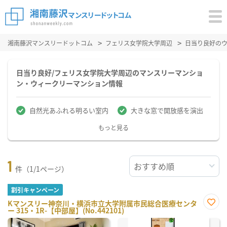
湘南藤沢マンスリードットコム
フェリス女学院大学周辺
日当り良好の
日当り良好/フェリス女学院大学周辺のマンスリーマンショ
ン・ウィークリーマンション情報
自然光あふれる明るい室内
大きな窓で開放感を演出
もっと見る
1
件（1/1ページ）
割引キャンペーン
Kマンスリー神奈川・横浜市立大学附属市民総合医療センタ
ー 315・1R-【中部屋】(No.442101)
お気
に入