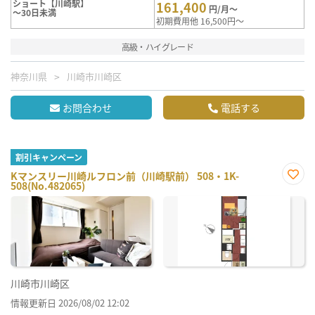
ショート【川崎駅】
161,400
円/月～
～30日未満
初期費用他 16,500円～
高級・ハイグレード
神奈川県
川崎市川崎区
お問合わせ
電話する
割引キャンペーン
Kマンスリー川崎ルフロン前（川崎駅前） 508・1K-
508(No.482065)
お気
に入
り登
録
川崎市川崎区
情報更新日 2026/08/02 12:02