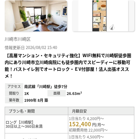
に入
り登
録
川崎市川崎区
情報更新日 2026/08/02 15:40
【高層マンション・セキュリティ強化】WIFI無料で川崎駅徒歩圏
内にあり川崎市立川崎病院にも徒歩圏内でスピーディーに移動可
能！バストイレ別でオートロック・ＥV付部屋！法人出張オスス
メ！
アクセス
南武線「川崎駅」徒歩7分
間取り
1K
面積
26.63m²
築年数
1999年 8月 築
プラン名・期間
月額目安
1日当たり 4,200円～
ロング【川崎駅】
152,400
円/月～
30日以上～360日未満
初期費用他 22,000円～
1日当たり 4,500円～