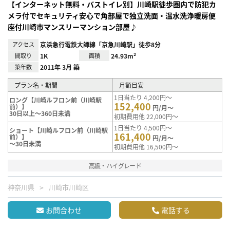
【インターネット無料・バストイレ別】川崎駅徒歩圏内で防犯カ
メラ付でセキュリティ安心で角部屋で独立洗面・温水洗浄暖房便
座付川崎市マンスリーマンション部屋♪
アクセス
京浜急行電鉄大師線「京急川崎駅」徒歩8分
間取り
1K
面積
24.93m²
築年数
2011年 3月 築
プラン名・期間
月額目安
1日当たり 4,200円～
ロング【川崎ルフロン前（川崎駅
152,400
前）】
円/月～
30日以上～360日未満
初期費用他 22,000円～
1日当たり 4,500円～
ショート【川崎ルフロン前（川崎駅
161,400
前）】
円/月～
～30日未満
初期費用他 16,500円～
高級・ハイグレード
神奈川県
川崎市川崎区
お問合わせ
電話する