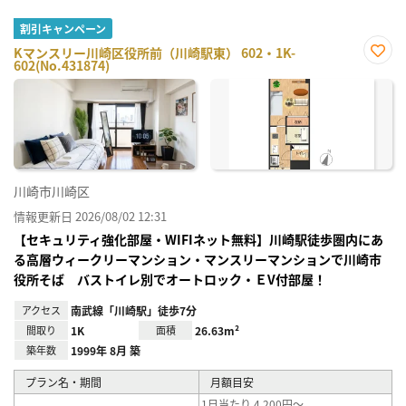
割引キャンペーン
Kマンスリー川崎区役所前（川崎駅東） 602・1K-
602(No.431874)
お気
に入
り登
録
川崎市川崎区
情報更新日 2026/08/02 12:31
【セキュリティ強化部屋・WIFIネット無料】川崎駅徒歩圏内にあ
る高層ウィークリーマンション・マンスリーマンションで川崎市
役所そば バストイレ別でオートロック・ＥV付部屋！
アクセス
南武線「川崎駅」徒歩7分
間取り
1K
面積
26.63m²
築年数
1999年 8月 築
プラン名・期間
月額目安
1日当たり 4,200円～