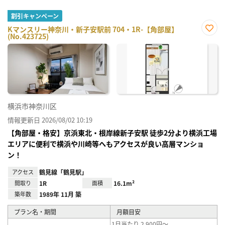
割引キャンペーン
Kマンスリー神奈川・新子安駅前 704・1R-【角部屋】
(No.423725)
お気
に入
り登
録
横浜市神奈川区
情報更新日 2026/08/02 10:19
【角部屋・格安】京浜東北・根岸線新子安駅 徒歩2分より横浜工場
エリアに便利で横浜や川崎等へもアクセスが良い高層マンショ
ン！
アクセス
鶴見線「鶴見駅」
間取り
1R
面積
16.1m²
築年数
1989年 11月 築
プラン名・期間
月額目安
1日当たり 2,900円～