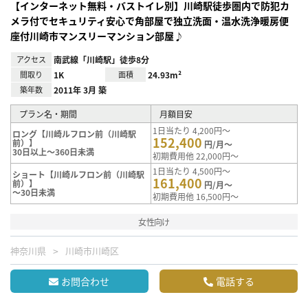
【インターネット無料・バストイレ別】川崎駅徒歩圏内で防犯カ
メラ付でセキュリティ安心で角部屋で独立洗面・温水洗浄暖房便
座付川崎市マンスリーマンション部屋♪
アクセス
南武線「川崎駅」徒歩8分
間取り
1K
面積
24.93m²
築年数
2011年 3月 築
プラン名・期間
月額目安
1日当たり 4,200円～
ロング【川崎ルフロン前（川崎駅
152,400
前）】
円/月～
30日以上～360日未満
初期費用他 22,000円～
1日当たり 4,500円～
ショート【川崎ルフロン前（川崎駅
161,400
前）】
円/月～
～30日未満
初期費用他 16,500円～
女性向け
神奈川県
川崎市川崎区
お問合わせ
電話する