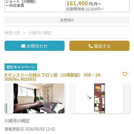
ショート【川崎駅】
161,400
円/月～
～30日未満
初期費用他 16,500円～
女性向け
神奈川県
川崎市川崎区
お問合わせ
電話する
割引キャンペーン
Kマンスリー川崎ルフロン前（川崎駅前） 508・1K-
508(No.482065)
お気
に入
り登
録
川崎市川崎区
情報更新日 2026/08/02 12:02