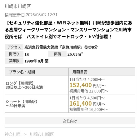
川崎市川崎区
情報更新日 2026/08/02 12:31
【セキュリティ強化部屋・WIFIネット無料】川崎駅徒歩圏内にあ
る高層ウィークリーマンション・マンスリーマンションで川崎市
役所そば バストイレ別でオートロック・ＥV付部屋！
アクセス
京浜急行電鉄大師線「京急川崎駅」徒歩9分
間取り
1K
面積
26.63m²
築年数
1999年 8月 築
プラン名・期間
月額目安
1日当たり 4,200円～
ロング【川崎駅】
152,400
円/月～
30日以上～360日未満
初期費用他 22,000円～
1日当たり 4,500円～
ショート【川崎駅】
161,400
円/月～
～30日未満
初期費用他 16,500円～
女性向け
神奈川県
川崎市川崎区