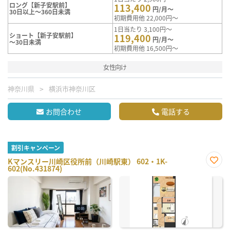
ロング【新子安駅前】
113,400
円/月～
30日以上～360日未満
初期費用他 22,000円～
1日当たり 3,100円～
ショート【新子安駅前】
119,400
円/月～
～30日未満
初期費用他 16,500円～
女性向け
神奈川県
横浜市神奈川区
お問合わせ
電話する
割引キャンペーン
Kマンスリー川崎区役所前（川崎駅東） 602・1K-
602(No.431874)
お気
に入
り登
録