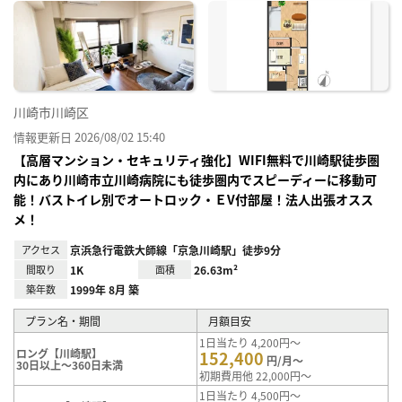
に入
り登
録
川崎市川崎区
情報更新日 2026/08/02 15:40
【高層マンション・セキュリティ強化】WIFI無料で川崎駅徒歩圏
内にあり川崎市立川崎病院にも徒歩圏内でスピーディーに移動可
能！バストイレ別でオートロック・ＥV付部屋！法人出張オスス
メ！
アクセス
京浜急行電鉄大師線「京急川崎駅」徒歩9分
間取り
1K
面積
26.63m²
築年数
1999年 8月 築
プラン名・期間
月額目安
1日当たり 4,200円～
ロング【川崎駅】
152,400
円/月～
30日以上～360日未満
初期費用他 22,000円～
1日当たり 4,500円～