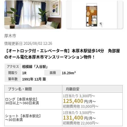
に入
り登
録
厚木市
情報更新日 2026/08/02 12:26
【オートロック付・エレベーター有】本厚木駅徒歩14分 角部屋
のオール電化本厚木市マンスリーマンション物件！
アクセス
相模線「入谷駅」
間取り
1R
面積
18.29m²
築年数
1991年 12月 築
プラン名・期間
月額目安
1日当たり 3,300円～
ロング【本厚木駅北】
125,400
円/月～
30日以上～360日未満
初期費用他 33,000円～
1日当たり 3,500円～
ショート【本厚木駅北】
131,400
円/月～
～30日未満
初期費用他 22,000円～