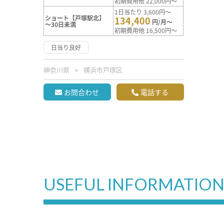
初期費用他 22,000円～
1日当たり 3,600円～
ショート【戸塚駅北】
134,400
円/月～
～30日未満
初期費用他 16,500円～
日当り良好
神奈川県
横浜市戸塚区
お問合わせ
電話する
USEFUL INFORMATIO