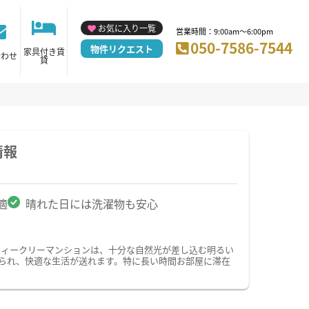
お気に入り一覧
営業時間：9:00am～6:00pm
050-7586-7544
物件リクエスト
家具付き賃
合わせ
貸
情報
適
晴れた日には洗濯物も安心
ウィークリーマンションは、十分な自然光が差し込む明るい
られ、快適な生活が送れます。特に長い時間お部屋に滞在