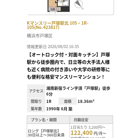
Kマンスリー戸塚駅北 105・1R-
105(No.423817)
横浜市戸塚区
情報更新日 2026/08/02 16:35
【オートロック付・対面キッチン】戸塚
駅から徒歩圏内で、日立等の大手法人様
も近く病院の付き添いや大学の研修等に
も便利な格安マンスリーマンション！
湘南新宿ライン宇須「戸塚駅」徒歩
アクセス
6分
1R
18.36m²
間取り
面積
1990年 6月 築
築年数
プラン名・期間
月額目安
1日当たり 3,200円～
ロング【戸塚駅北】
122,400
円/月～
30日以上～360日未満