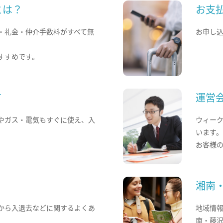
とは？
お支
・礼金・仲介手数料がすべて無
お申し
すすめです。
て
運営
やガス・電気もすぐに使え、入
ウィー
います
お客様
湘南
から入退去などに関するよくあ
地域情
南・藤