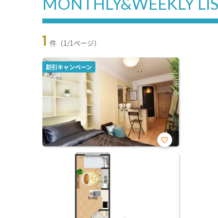
MONTHLY&WEEKLY LI
1
件（1/1ページ）
割引キャンペーン
お気
に入
り登
録