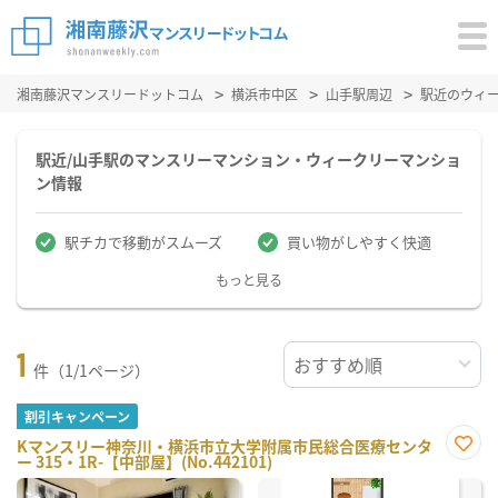
湘南藤沢マンスリードットコム
横浜市中区
山手駅周辺
駅近のウィ
駅近/山手駅のマンスリーマンション・ウィークリーマンショ
ン情報
駅チカで移動がスムーズ
買い物がしやすく快適
もっと見る
1
件（1/1ページ）
割引キャンペーン
Kマンスリー神奈川・横浜市立大学附属市民総合医療センタ
ー 315・1R-【中部屋】(No.442101)
お気
に入