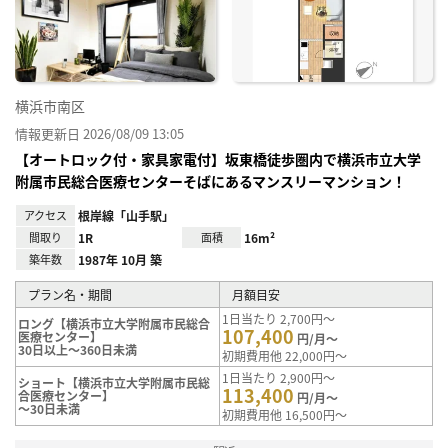
り登
録
横浜市南区
情報更新日 2026/08/09 13:05
【オートロック付・家具家電付】坂東橋徒歩圏内で横浜市立大学
附属市民総合医療センターそばにあるマンスリーマンション！
アクセス
根岸線「山手駅」
間取り
1R
面積
16m²
築年数
1987年 10月 築
プラン名・期間
月額目安
1日当たり 2,700円～
ロング【横浜市立大学附属市民総合
107,400
医療センター】
円/月～
30日以上～360日未満
初期費用他 22,000円～
1日当たり 2,900円～
ショート【横浜市立大学附属市民総
113,400
合医療センター】
円/月～
～30日未満
初期費用他 16,500円～