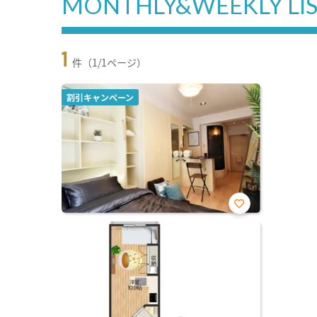
MONTHLY&WEEKLY LI
1
件（1/1ページ）
割引キャンペーン
お気
に入
り登
録