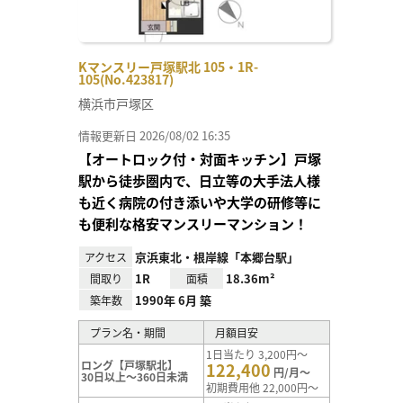
Kマンスリー戸塚駅北 105・1R-
105(No.423817)
横浜市戸塚区
情報更新日 2026/08/02 16:35
【オートロック付・対面キッチン】戸塚
駅から徒歩圏内で、日立等の大手法人様
も近く病院の付き添いや大学の研修等に
も便利な格安マンスリーマンション！
京浜東北・根岸線「本郷台駅」
アクセス
1R
18.36m²
間取り
面積
1990年 6月 築
築年数
プラン名・期間
月額目安
1日当たり 3,200円～
ロング【戸塚駅北】
122,400
円/月～
30日以上～360日未満
初期費用他 22,000円～