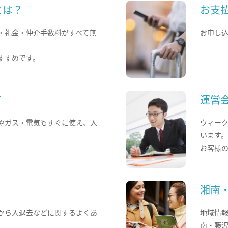
とは？
お支
・礼金・仲介手数料がすべて無
お申し
すすめです。
て
運営
やガス・電気もすぐに使え、入
ウィー
います
お客様
湘南
から入退去などに関するよくあ
地域情
南・藤