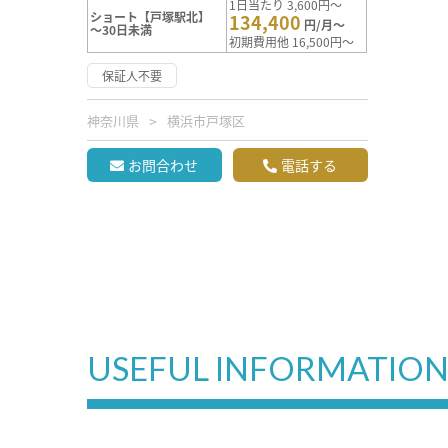
1日当たり 3,600円～
ショート【戸塚駅北】
134,400
円/月～
～30日未満
初期費用他 16,500円～
保証人不要
神奈川県
横浜市戸塚区
お問合わせ
電話する
USEFUL INFORMATIO