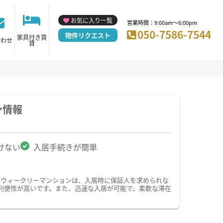
お気に入り一覧
営業時間：9:00am～6:00pm
050-7586-7544
物件リクエスト
家具付き賃
合わせ
貸
ン情報
けない
入居手続きが簡単
・ウィークリーマンションは、入居時に保証人を求められな
利便性が高いです。また、迅速な入居が可能で、柔軟な滞在