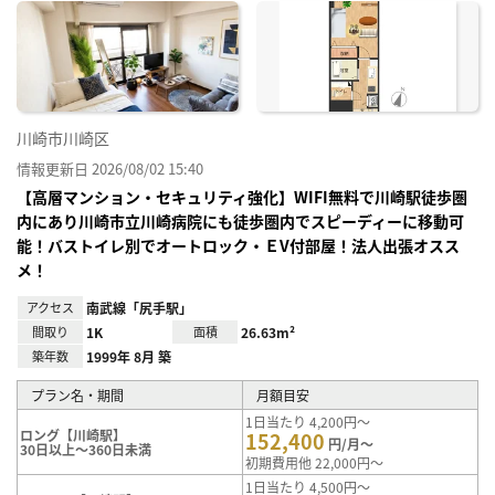
に入
り登
録
川崎市川崎区
情報更新日 2026/08/02 15:40
【高層マンション・セキュリティ強化】WIFI無料で川崎駅徒歩圏
内にあり川崎市立川崎病院にも徒歩圏内でスピーディーに移動可
能！バストイレ別でオートロック・ＥV付部屋！法人出張オスス
メ！
アクセス
南武線「尻手駅」
間取り
1K
面積
26.63m²
築年数
1999年 8月 築
プラン名・期間
月額目安
1日当たり 4,200円～
ロング【川崎駅】
152,400
円/月～
30日以上～360日未満
初期費用他 22,000円～
1日当たり 4,500円～