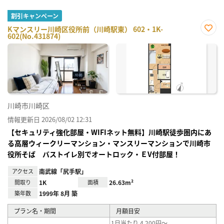
割引キャンペーン
Kマンスリー川崎区役所前（川崎駅東） 602・1K-
602(No.431874)
お気
に入
り登
録
川崎市川崎区
情報更新日 2026/08/02 12:31
【セキュリティ強化部屋・WIFIネット無料】川崎駅徒歩圏内にあ
る高層ウィークリーマンション・マンスリーマンションで川崎市
役所そば バストイレ別でオートロック・ＥV付部屋！
アクセス
南武線「尻手駅」
間取り
1K
面積
26.63m²
築年数
1999年 8月 築
プラン名・期間
月額目安
1日当たり 4,200円～