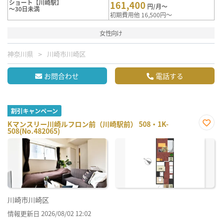
ショート【川崎駅】
161,400
円/月～
～30日未満
初期費用他 16,500円～
女性向け
神奈川県
川崎市川崎区
お問合わせ
電話する
割引キャンペーン
Kマンスリー川崎ルフロン前（川崎駅前） 508・1K-
508(No.482065)
お気
に入
り登
録
川崎市川崎区
情報更新日 2026/08/02 12:02