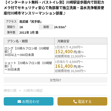
【インターネット無料・バストイレ別】川崎駅徒歩圏内で防犯カ
メラ付でセキュリティ安心で角部屋で独立洗面・温水洗浄暖房便
座付川崎市マンスリーマンション部屋♪
アクセス
南武線「尻手駅」
間取り
1K
面積
24.93m²
築年数
2011年 3月 築
プラン名・期間
月額目安
1日当たり 4,200円～
ロング【川崎ルフロン前（川崎駅
152,400
前）】
円/月～
30日以上～360日未満
初期費用他 22,000円～
1日当たり 4,500円～
ショート【川崎ルフロン前（川崎駅
161,400
前）】
円/月～
～30日未満
初期費用他 16,500円～
女性向け
神奈川県
川崎市川崎区
お問合わせ
電話する