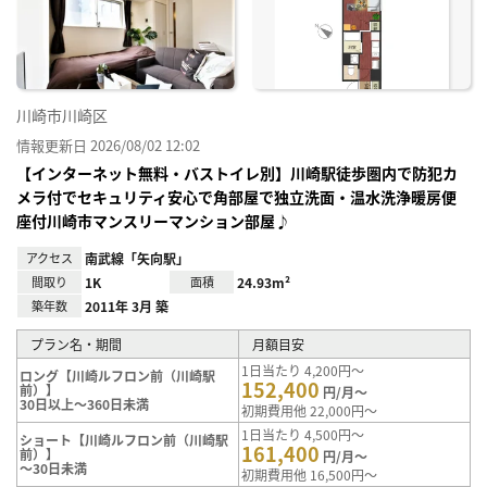
り登
録
川崎市川崎区
情報更新日 2026/08/02 12:02
【インターネット無料・バストイレ別】川崎駅徒歩圏内で防犯カ
メラ付でセキュリティ安心で角部屋で独立洗面・温水洗浄暖房便
座付川崎市マンスリーマンション部屋♪
アクセス
南武線「矢向駅」
間取り
1K
面積
24.93m²
築年数
2011年 3月 築
プラン名・期間
月額目安
1日当たり 4,200円～
ロング【川崎ルフロン前（川崎駅
152,400
前）】
円/月～
30日以上～360日未満
初期費用他 22,000円～
1日当たり 4,500円～
ショート【川崎ルフロン前（川崎駅
161,400
前）】
円/月～
～30日未満
初期費用他 16,500円～