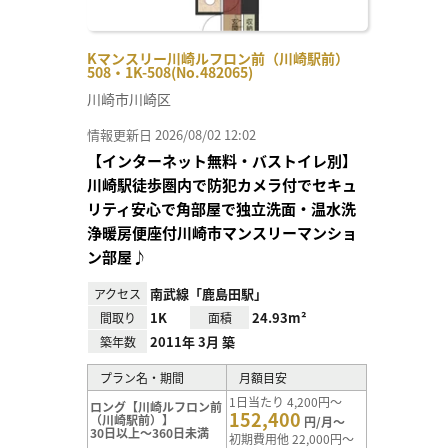
Kマンスリー川崎ルフロン前（川崎駅前）
508・1K-508(No.482065)
川崎市川崎区
情報更新日 2026/08/02 12:02
【インターネット無料・バストイレ別】
川崎駅徒歩圏内で防犯カメラ付でセキュ
リティ安心で角部屋で独立洗面・温水洗
浄暖房便座付川崎市マンスリーマンショ
ン部屋♪
南武線「鹿島田駅」
アクセス
1K
24.93m²
間取り
面積
2011年 3月 築
築年数
プラン名・期間
月額目安
1日当たり 4,200円～
ロング【川崎ルフロン前
152,400
（川崎駅前）】
円/月～
30日以上～360日未満
初期費用他 22,000円～