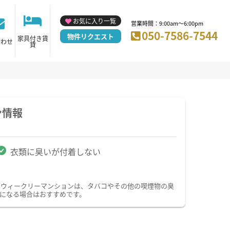
お気に入り一覧
営業時間：9:00am～6:00pm
050-7586-7544
物件リクエスト
家具付き賃
合わせ
貸
ン情報
衣類に臭いが付着しない
・ウィークリーマンションは、タバコやその他の喫煙物の臭
になる場合はおすすめです。