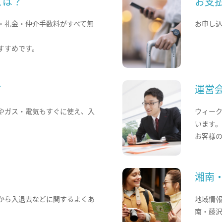
とは？
お支
・礼金・仲介手数料がすべて無
お申し
すすめです。
て
運営
やガス・電気もすぐに使え、入
ウィー
います
お客様
湘南
から入退去などに関するよくあ
地域情
南・藤