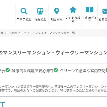
こだわり検
ご利用ガイ
エリア検索
沿線検索
地図検索
お問
索
ド
禁煙ルームのウィークリー・マンスリーマンション物件一覧
駅のマンスリーマンション・ウィークリーマンショ
不要
健康的な環境で安心滞在
クリーンで清潔な室内空間
リーマンション賃貸物件一覧を掲載中。禁煙ルームのマンスリーマンション
滞在でき、周囲の人々への配慮もあります。特に衣類へのたばこ臭の付着が気
ST