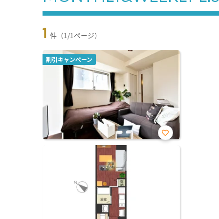
1
件（1/1ページ）
割引キャンペーン
お気
に入
り登
録