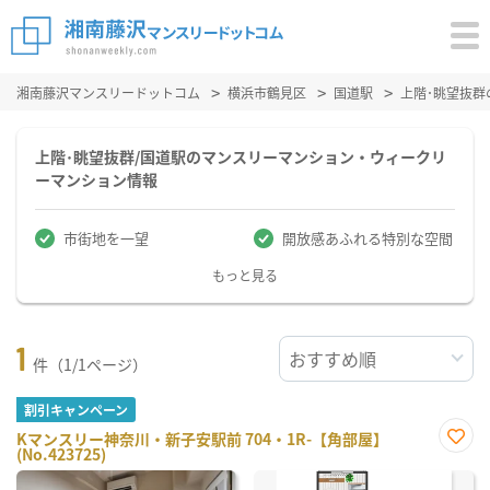
湘南藤沢マンスリードットコム
横浜市鶴見区
国道駅
上階･眺望抜
上階･眺望抜群/国道駅のマンスリーマンション・ウィークリ
ーマンション情報
市街地を一望
開放感あふれる特別な空間
もっと見る
1
件（1/1ページ）
割引キャンペーン
Kマンスリー神奈川・新子安駅前 704・1R-【角部屋】
(No.423725)
お気
に入