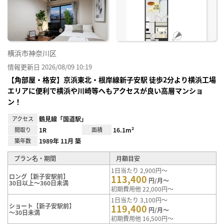
り登
録
横浜市神奈川区
情報更新日 2026/08/09 10:19
【角部屋・格安】京浜東北・根岸線新子安駅 徒歩2分より横浜工場
エリアに便利で横浜や川崎等へもアクセスが良い高層マンショ
ン！
アクセス
鶴見線「国道駅」
間取り
1R
面積
16.1m²
築年数
1989年 11月 築
プラン名・期間
月額目安
1日当たり 2,900円～
ロング【新子安駅前】
113,400
円/月～
30日以上～360日未満
初期費用他 22,000円～
1日当たり 3,100円～
ショート【新子安駅前】
119,400
円/月～
～30日未満
初期費用他 16,500円～