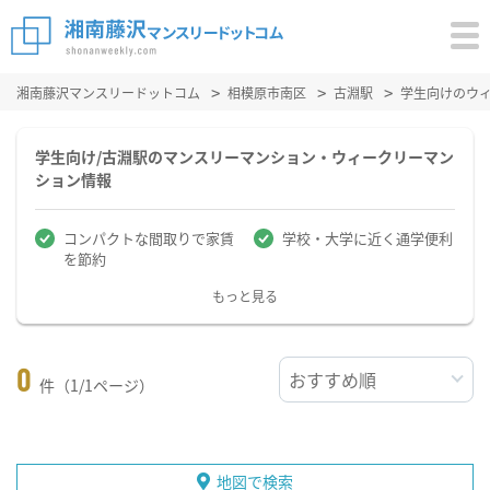
湘南藤沢マンスリードットコム
相模原市南区
古淵駅
学生向けのウ
学生向け/古淵駅のマンスリーマンション・ウィークリーマン
ション情報
コンパクトな間取りで家賃
学校・大学に近く通学便利
を節約
もっと見る
0
件（1/1ページ）
地図で検索