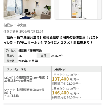
り登
録
相模原市中央区
情報更新日 2026/08/09 12:34
【駅近・独立洗面台あり】相模原駅徒歩圏内の築浅部屋！バスト
イレ別・TVモニターホン付で女性にオススメ！駐輪場あり！
アクセス
横浜線「淵野辺駅」
間取り
1K
面積
24.82m²
築年数
2015年 11月 築
プラン名・期間
月額目安
1日当たり 3,700円～
ロング【相模原駅南口(504号線）】
137,400
円/月～
30日以上～360日未満
初期費用他 22,000円～
1日当たり 4,000円～
ショート【相模原駅南口(504号
146,400
線）】
円/月～
～30日未満
初期費用他 16,500円～