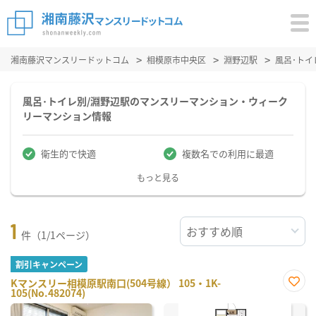
湘南藤沢マンスリードットコム
相模原市中央区
淵野辺駅
風呂･ト
風呂･トイレ別/淵野辺駅のマンスリーマンション・ウィーク
リーマンション情報
衛生的で快適
複数名での利用に最適
もっと見る
1
件（1/1ページ）
割引キャンペーン
Kマンスリー相模原駅南口(504号線） 105・1K-
105(No.482074)
お気
に入