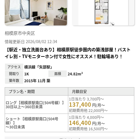
り登
録
相模原市中央区
情報更新日 2026/08/02 12:34
【駅近・独立洗面台あり】相模原駅徒歩圏内の築浅部屋！バスト
イレ別・TVモニターホン付で女性にオススメ！駐輪場あり！
アクセス
横浜線「矢部駅」
間取り
1K
面積
24.82m²
築年数
2015年 11月 築
プラン名・期間
月額目安
1日当たり 3,700円～
ロング【相模原駅南口(504号線）】
137,400
円/月～
30日以上～360日未満
初期費用他 22,000円～
1日当たり 4,000円～
ショート【相模原駅南口(504号
146,400
線）】
円/月～
～30日未満
初期費用他 16,500円～