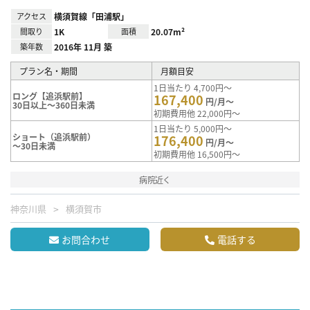
アクセス
横須賀線「田浦駅」
間取り
1K
面積
20.07m²
築年数
2016年 11月 築
プラン名・期間
月額目安
1日当たり 4,700円～
ロング【追浜駅前】
167,400
円/月～
30日以上～360日未満
初期費用他 22,000円～
1日当たり 5,000円～
ショート（追浜駅前）
176,400
円/月～
～30日未満
初期費用他 16,500円～
病院近く
神奈川県
横須賀市
お問合わせ
電話する