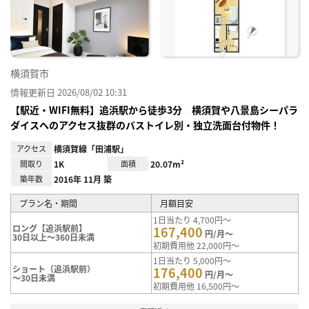
り登
録
横須賀市
情報更新日 2026/08/02 10:31
【駅近・WIFI無料】追浜駅から徒歩3分 横須賀や八景島シーパラ
ダイスへのアクセス抜群のバストイレ別・独立洗面台付物件！
アクセス
横須賀線「田浦駅」
間取り
1K
面積
20.07m²
築年数
2016年 11月 築
プラン名・期間
月額目安
1日当たり 4,700円～
ロング【追浜駅前】
167,400
円/月～
30日以上～360日未満
初期費用他 22,000円～
1日当たり 5,000円～
ショート（追浜駅前）
176,400
円/月～
～30日未満
初期費用他 16,500円～