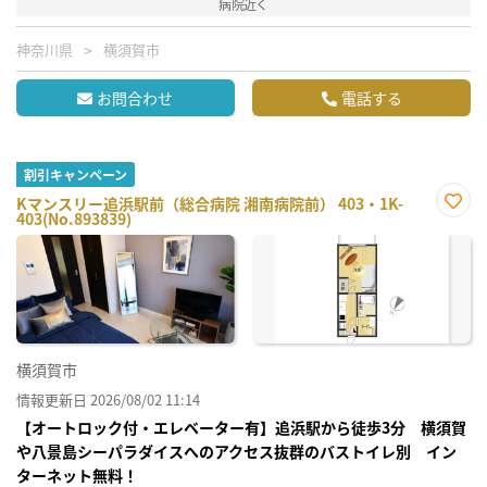
病院近く
神奈川県
横須賀市
お問合わせ
電話する
割引キャンペーン
Kマンスリー追浜駅前（総合病院 湘南病院前） 403・1K-
403(No.893839)
お気
に入
り登
録
横須賀市
情報更新日 2026/08/02 11:14
【オートロック付・エレベーター有】追浜駅から徒歩3分 横須賀
や八景島シーパラダイスへのアクセス抜群のバストイレ別 イン
ターネット無料！