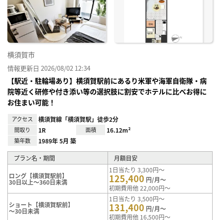
に入
り登
録
横須賀市
情報更新日 2026/08/02 12:34
【駅近・駐輪場あり】横須賀駅前にあるり米軍や海軍自衛隊・病
院等近く研修や付き添い等の選択肢に割安でホテルに比べお得に
お住まい可能！
アクセス
横須賀線「横須賀駅」徒歩2分
間取り
1R
面積
16.12m²
築年数
1989年 5月 築
プラン名・期間
月額目安
1日当たり 3,300円～
ロング【横須賀駅前】
125,400
円/月～
30日以上～360日未満
初期費用他 22,000円～
1日当たり 3,500円～
ショート【横須賀駅前】
131,400
円/月～
～30日未満
初期費用他 16,500円～