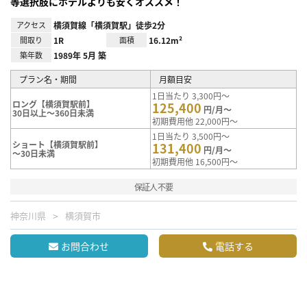
等選択肢にホテルよりも安くオススメ！
アクセス
横須賀線「横須賀駅」徒歩2分
間取り
1R
面積
16.12m²
築年数
1989年 5月 築
プラン名・期間
月額目安
1日当たり 3,300円～
ロング【横須賀駅前】
125,400
円/月～
30日以上～360日未満
初期費用他 22,000円～
1日当たり 3,500円～
ショート【横須賀駅前】
131,400
円/月～
～30日未満
初期費用他 16,500円～
保証人不要
神奈川県
横須賀市
お問合わせ
電話する