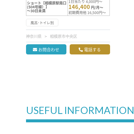
1日当たり 4,000円～
ショート【相模原駅南口
146,400
(504号線）】
円/月～
～30日未満
初期費用他 16,500円～
風呂･トイレ別
神奈川県
相模原市中央区
お問合わせ
電話する
USEFUL INFORMATIO