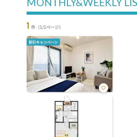
MONTHLY&WEEKLY LI
1
件（1/1ページ）
割引キャンペーン
お気
に入
り登
録