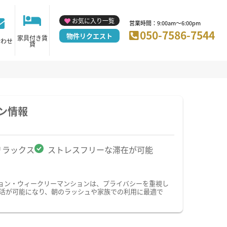
お気に入り一覧
営業時間：9:00am～6:00pm
050-7586-7544
物件リクエスト
家具付き賃
合わせ
貸
ン情報
リラックス
ストレスフリーな滞在が可能
ョン・ウィークリーマンションは、プライバシーを重視し
活が可能になり、朝のラッシュや家族での利用に最適で