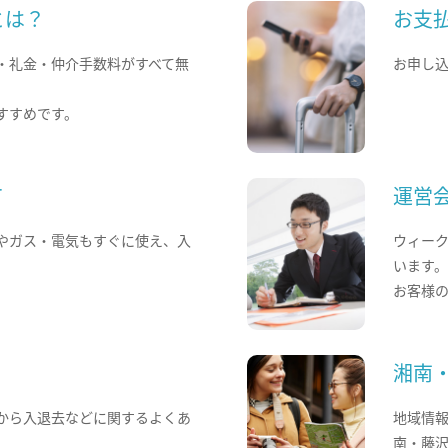
とは？
お支
・礼金・仲介手数料がすべて無
お申し
すすめです。
て
運営
やガス・電気もすぐに使え、入
ウィー
います
お客様
湘南
から入退去などに関するよくあ
地域情
南・藤