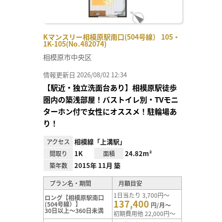
Kマンスリー相模原駅南口(504号線） 105・
1K-105(No.482074)
相模原市中央区
情報更新日 2026/08/02 12:34
【駅近・独立洗面台あり】相模原駅徒歩
圏内の築浅部屋！バストイレ別・TVモニ
ターホン付で女性にオススメ！駐輪場あ
り！
相模線「上溝駅」
アクセス
1K
24.82m²
間取り
面積
2015年 11月 築
築年数
プラン名・期間
月額目安
1日当たり 3,700円～
ロング【相模原駅南口
137,400
(504号線）】
円/月～
30日以上～360日未満
初期費用他 22,000円～