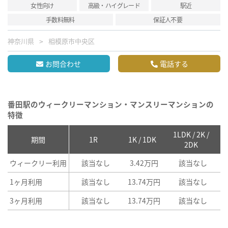
女性向け
高級・ハイグレード
駅近
手数料無料
保証人不要
神奈川県
相模原市中央区
お問合わせ
電話する
番田駅のウィークリーマンション・マンスリーマンションの
特徴
1LDK / 2K /
2
期間
1R
1K / 1DK
2DK
ウィークリー利用
該当なし
3.42万円
該当なし
1ヶ月利用
該当なし
13.74万円
該当なし
3ヶ月利用
該当なし
13.74万円
該当なし