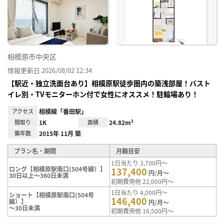
り登
録
相模原市中央区
情報更新日 2026/08/02 12:34
【駅近・独立洗面台あり】相模原駅徒歩圏内の築浅部屋！バスト
イレ別・TVモニターホン付で女性にオススメ！駐輪場あり！
アクセス
相模線「番田駅」
間取り
1K
面積
24.82m²
築年数
2015年 11月 築
プラン名・期間
月額目安
1日当たり 3,700円～
ロング【相模原駅南口(504号線）】
137,400
円/月～
30日以上～360日未満
初期費用他 22,000円～
1日当たり 4,000円～
ショート【相模原駅南口(504号
146,400
線）】
円/月～
～30日未満
初期費用他 16,500円～