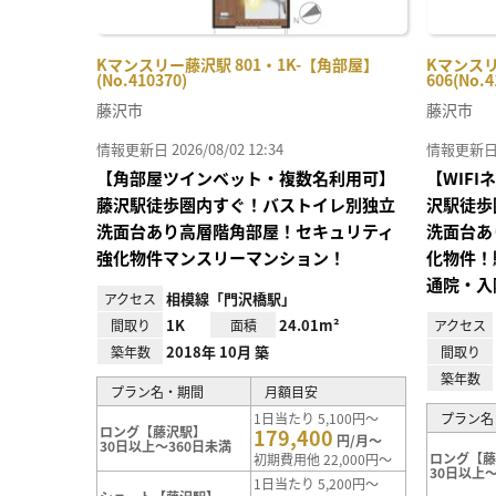
Kマンスリー藤沢駅 801・1K-【角部屋】
Kマンスリ
(No.410370)
606(No.4
藤沢市
藤沢市
情報更新日 2026/08/02 12:34
情報更新日 20
【角部屋ツインベット・複数名利用可】
【WIF
藤沢駅徒歩圏内すぐ！バストイレ別独立
沢駅徒歩
洗面台あり高層階角部屋！セキュリティ
洗面台あ
強化物件マンスリーマンション！
化物件！
通院・入
相模線「門沢橋駅」
アクセス
1K
24.01m²
間取り
面積
アクセス
2018年 10月 築
築年数
間取り
築年数
プラン名・期間
月額目安
1日当たり 5,100円～
プラン名
ロング【藤沢駅】
179,400
円/月～
30日以上～360日未満
ロング【
初期費用他 22,000円～
30日以上～
1日当たり 5,200円～