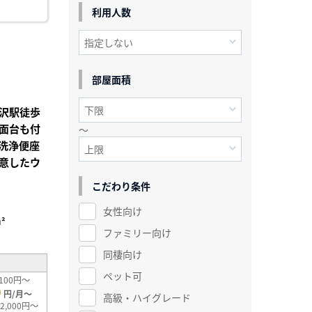
利用人数
部屋面積
沢駅徒歩
面台も付
～
洗浄便座
意したウ
こだわり条件
女性向け
²
ファミリー向け
同棲向け
ペット可
100円～
0
円/月～
高級・ハイグレード
2,000円～