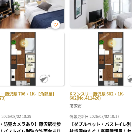
お気
に入
り登
録
ー藤沢駅 706・1K-【角部屋】
Kマンスリー藤沢駅 602・1K-
73)
602(No.411426)
藤沢市
26/08/02 10:39
情報更新日 2026/08/02 10:17
・防犯カメラあり】藤沢駅徒歩
【ダブルベット・バストイレ別
！バストイレ別独立洗面台あり
徒歩圏内すぐ！高層階部屋！セ