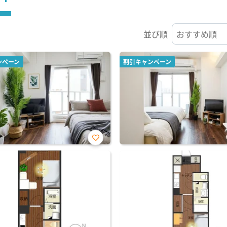
並び順
ンペーン
割引キャンペーン
お気
に入
り登
録