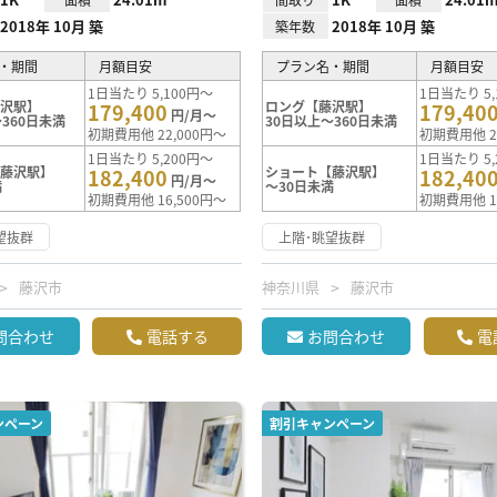
2018年 10月 築
2018年 10月 築
築年数
・期間
月額目安
プラン名・期間
月額目安
1日当たり 5,100円～
1日当たり 5,
藤沢駅】
ロング【藤沢駅】
179,400
179,40
円/月～
360日未満
30日以上～360日未満
初期費用他 22,000円～
初期費用他 2
1日当たり 5,200円～
1日当たり 5,
【藤沢駅】
ショート【藤沢駅】
182,400
182,40
円/月～
満
～30日未満
初期費用他 16,500円～
初期費用他 1
望抜群
上階･眺望抜群
藤沢市
神奈川県
藤沢市
問合わせ
電話する
お問合わせ
電
ンペーン
割引キャンペーン