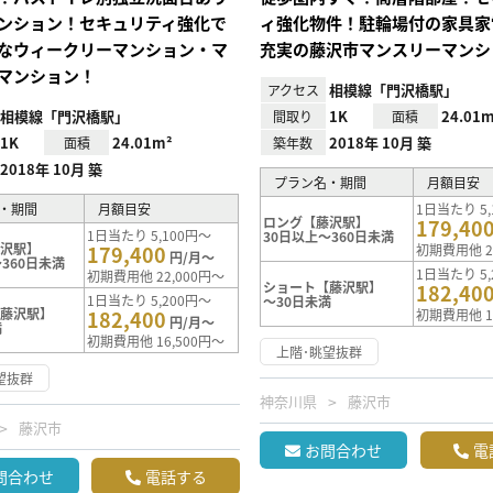
ンション！セキュリティ強化で
ィ強化物件！駐輪場付の家具家
なウィークリーマンション・マ
充実の藤沢市マンスリーマンシ
マンション！
相模線「門沢橋駅」
アクセス
相模線「門沢橋駅」
1K
24.01m
間取り
面積
1K
24.01m²
2018年 10月 築
面積
築年数
2018年 10月 築
プラン名・期間
月額目安
・期間
月額目安
1日当たり 5,
ロング【藤沢駅】
179,40
1日当たり 5,100円～
30日以上～360日未満
藤沢駅】
179,400
初期費用他 2
円/月～
360日未満
1日当たり 5,
初期費用他 22,000円～
ショート【藤沢駅】
182,40
1日当たり 5,200円～
～30日未満
【藤沢駅】
182,400
初期費用他 1
円/月～
満
初期費用他 16,500円～
上階･眺望抜群
望抜群
神奈川県
藤沢市
藤沢市
お問合わせ
電
問合わせ
電話する