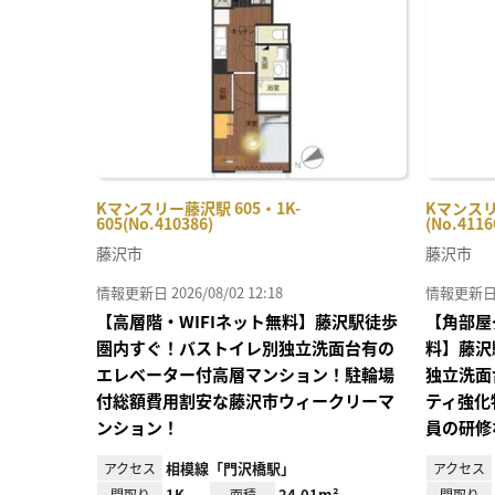
り登
録
Kマンスリー藤沢駅 605・1K-
Kマンスリ
605(No.410386)
(No.4116
藤沢市
藤沢市
情報更新日 2026/08/02 12:18
情報更新日 20
【高層階・WIFIネット無料】藤沢駅徒歩
【角部屋
圏内すぐ！バストイレ別独立洗面台有の
料】藤沢
エレベーター付高層マンション！駐輪場
独立洗面
付総額費用割安な藤沢市ウィークリーマ
ティ強化
ンション！
員の研修
相模線「門沢橋駅」
アクセス
アクセス
1K
24.01m²
間取り
面積
間取り