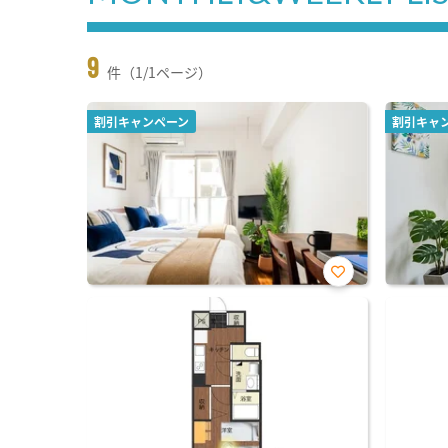
9
件（1/1ページ）
割引キャンペーン
割引キャ
お気
に入
り登
録