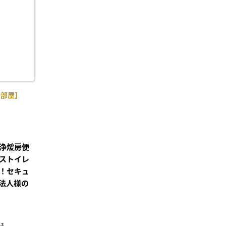
り登
録
角部屋】
浄煖房便
ストイレ
！セキュ
法人様の
²