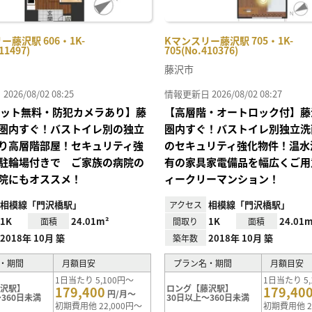
ー藤沢駅 606・1K-
Kマンスリー藤沢駅 705・1K-
11497)
705(No.410376)
藤沢市
26/08/02 08:25
情報更新日 2026/08/02 08:27
Iネット無料・防犯カメラあり】藤
【高層階・オートロック付】藤
圏内すぐ！バストイレ別の独立
圏内すぐ！バストイレ別独立洗
り高層階部屋！セキュリティ強
のセキュリティ強化物件！温水
駐輪場付きで ご家族の病院の
有の家具家電備品を幅広くご用
院にもオススメ！
ィークリーマンション！
相模線「門沢橋駅」
相模線「門沢橋駅」
アクセス
1K
24.01m²
1K
24.01m
面積
間取り
面積
2018年 10月 築
2018年 10月 築
築年数
・期間
月額目安
プラン名・期間
月額目安
1日当たり 5,100円～
1日当たり 5,
藤沢駅】
ロング【藤沢駅】
179,400
179,40
円/月～
360日未満
30日以上～360日未満
初期費用他 22,000円～
初期費用他 2