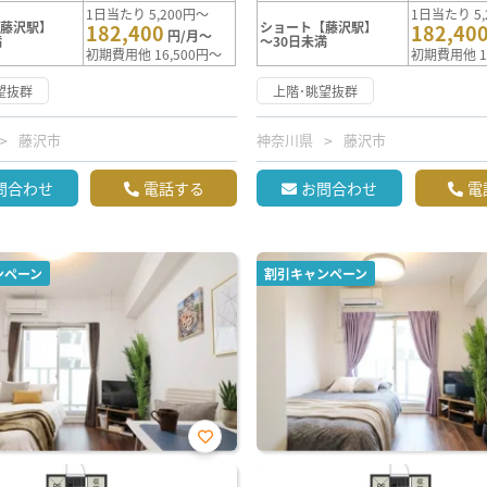
1日当たり 5,200円～
1日当たり 5,
【藤沢駅】
ショート【藤沢駅】
182,400
182,40
円/月～
満
～30日未満
初期費用他 16,500円～
初期費用他 1
望抜群
上階･眺望抜群
藤沢市
神奈川県
藤沢市
問合わせ
電話する
お問合わせ
電
ンペーン
割引キャンペーン
お気
に入