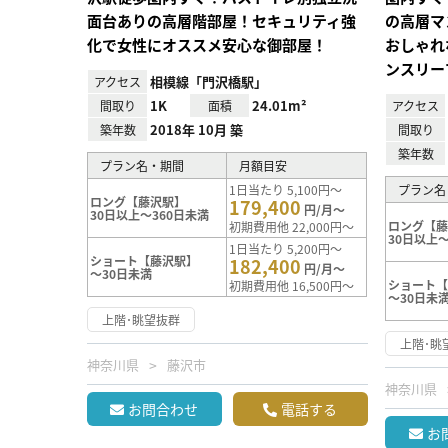
面台ありの高層階部屋！セキュリティ強
の高層マ
化で女性にオススメ安心な御部屋！
おしゃれ
ンスリー
相模線「門沢橋駅」
アクセス
1K
24.01m²
間取り
面積
アクセス
2018年 10月 築
築年数
間取り
築年数
プラン名・期間
月額目安
1日当たり 5,100円～
プラン名
ロング【藤沢駅】
179,400
円/月～
30日以上～360日未満
ロング【
初期費用他 22,000円～
30日以上～
1日当たり 5,200円～
ショート【藤沢駅】
182,400
円/月～
～30日未満
ショート
初期費用他 16,500円～
～30日未
上階･眺望抜群
上階･眺
神奈川県
藤沢市
神奈川県
お問合わせ
電話する
お