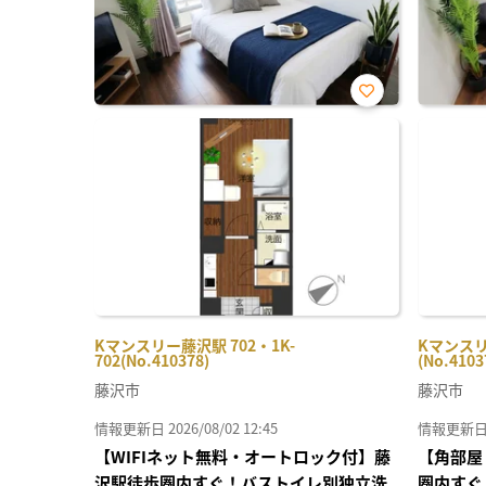
お気
に入
り登
録
Kマンスリー藤沢駅 702・1K-
Kマンスリ
702(No.410378)
(No.4103
藤沢市
藤沢市
情報更新日 2026/08/02 12:45
情報更新日 20
【WIFIネット無料・オートロック付】藤
【角部屋
沢駅徒歩圏内すぐ！バストイレ別独立洗
圏内すぐ