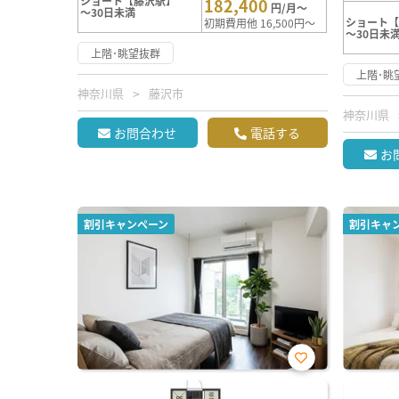
ショート【藤沢駅】
182,400
円/月～
～30日未満
ショート
初期費用他 16,500円～
～30日未
上階･眺望抜群
上階･眺
神奈川県
藤沢市
神奈川県
お問合わせ
電話する
お
割引キャンペーン
割引キャ
お気
に入