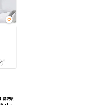
お気
に入
り登
録
】藤沢駅
キュリテ