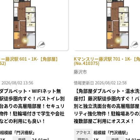
り登
録
ー藤沢駅 601・1K-【角部屋】
Kマンスリー藤沢駅 701・1K-【
62)
(No.410375)
藤沢市
26/08/02 13:56
情報更新日 2026/08/02 12:58
ダブルベット・WIFIネット無
【角部屋ダブルベット・温水洗
駅徒歩圏内すぐ！バストイレ別
座付】藤沢駅徒歩圏内すぐ！バ
台ありの高層階部屋！セキュリ
別と独立洗面台有の高層階部屋
物件！駐輪場付きで学生や会社
リティ強化物件！駐輪場ありの
などの利用にも良い！
複数部屋ご利用にオススメ！
相模線「門沢橋駅」
相模線「門沢橋駅」
アクセス
1K
24.01m²
1K
24.01m
面積
間取り
面積