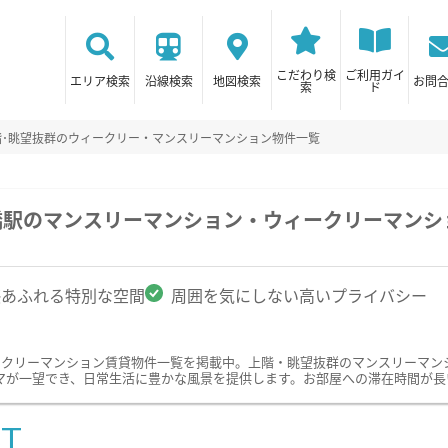
こだわり検
ご利用ガイ
エリア検索
沿線検索
地図検索
お問
索
ド
階･眺望抜群のウィークリー・マンスリーマンション物件一覧
橋駅のマンスリーマンション・ウィークリーマンシ
感あふれる特別な空間
周囲を気にしない高いプライバシー
ークリーマンション賃貸物件一覧を掲載中。上階・眺望抜群のマンスリーマン
マが一望でき、日常生活に豊かな風景を提供します。お部屋への滞在時間が長
ST