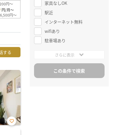
家具なしOK
200円～
0
円/月～
駅近
6,500円～
インターネット無料
wifiあり
駐車場あり
話する
さらに表示
お気
に入