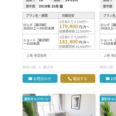
2018年 10月 築
築年数
築年数
プラン名・期間
月額目安
プラン名
1日当たり 5,100円～
ロング【藤沢駅】
ロング【
179,400
円/月～
30日以上～360日未満
30日以上～
初期費用他 22,000円～
1日当たり 5,200円～
ショート【藤沢駅】
ショート
182,400
円/月～
～30日未満
～30日未
初期費用他 16,500円～
上階･眺望抜群
上階･眺
神奈川県
藤沢市
神奈川県
お問合わせ
電話する
お
割引キャンペーン
割引キャ