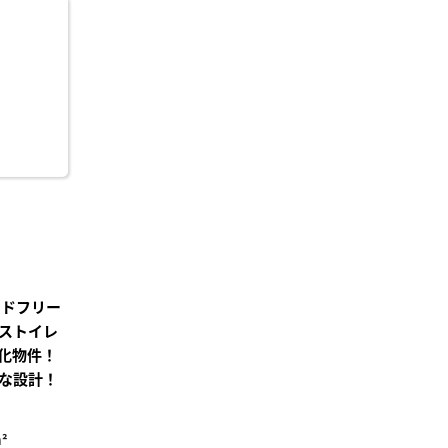
に入
り登
録
ンドフリー
ストイレ
化物件！
な設計！
²