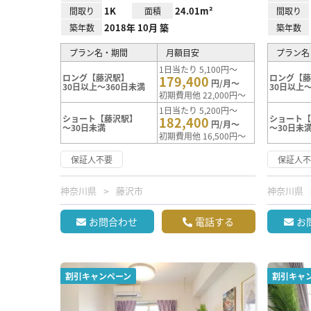
1K
24.01m²
間取り
面積
間取り
2018年 10月 築
築年数
築年数
プラン名・期間
月額目安
プラン名
1日当たり 5,100円～
ロング【藤沢駅】
ロング【
179,400
円/月～
30日以上～360日未満
30日以上～
初期費用他 22,000円～
1日当たり 5,200円～
ショート【藤沢駅】
ショート
182,400
円/月～
～30日未満
～30日未
初期費用他 16,500円～
保証人不要
保証人
神奈川県
藤沢市
神奈川県
お問合わせ
電話する
お
割引キャンペーン
割引キャ