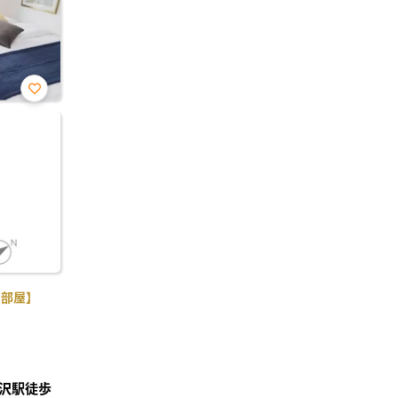
お気
に入
り登
録
角部屋】
沢駅徒歩