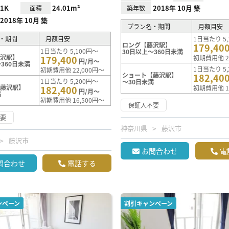
1K
24.01m²
2018年 10月 築
面積
築年数
2018年 10月 築
プラン名・期間
月額目安
・期間
月額目安
1日当たり 5,
ロング【藤沢駅】
179,40
1日当たり 5,100円～
30日以上～360日未満
藤沢駅】
179,400
初期費用他 2
円/月～
360日未満
1日当たり 5,
初期費用他 22,000円～
ショート【藤沢駅】
182,40
1日当たり 5,200円～
～30日未満
【藤沢駅】
182,400
初期費用他 1
円/月～
満
初期費用他 16,500円～
保証人不要
不要
神奈川県
藤沢市
藤沢市
お問合わせ
電
問合わせ
電話する
ンペーン
割引キャンペーン