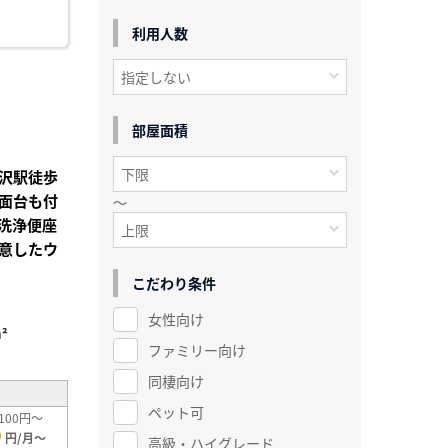
利用人数
部屋面積
沢駅徒歩
面台も付
～
洗浄便座
意したウ
こだわり条件
女性向け
²
ファミリー向け
同棲向け
ペット可
100円～
0
円/月～
高級・ハイグレード