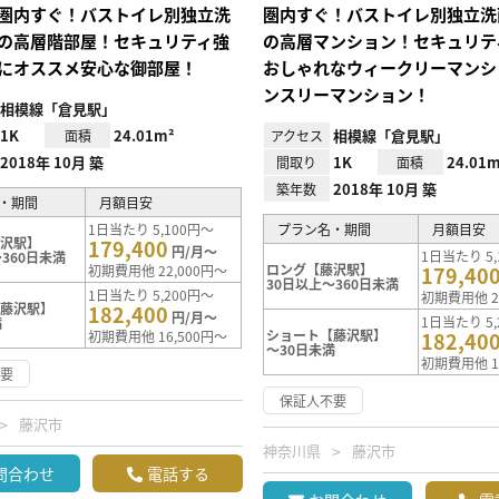
圏内すぐ！バストイレ別独立洗
圏内すぐ！バストイレ別独立洗
の高層階部屋！セキュリティ強
の高層マンション！セキュリテ
にオススメ安心な御部屋！
おしゃれなウィークリーマンシ
ンスリーマンション！
相模線「倉見駅」
1K
24.01m²
相模線「倉見駅」
面積
アクセス
2018年 10月 築
1K
24.01m
間取り
面積
2018年 10月 築
築年数
・期間
月額目安
1日当たり 5,100円～
プラン名・期間
月額目安
藤沢駅】
179,400
円/月～
1日当たり 5,
360日未満
ロング【藤沢駅】
初期費用他 22,000円～
179,40
30日以上～360日未満
1日当たり 5,200円～
初期費用他 2
【藤沢駅】
182,400
円/月～
1日当たり 5,
満
ショート【藤沢駅】
初期費用他 16,500円～
182,40
～30日未満
初期費用他 1
不要
保証人不要
藤沢市
神奈川県
藤沢市
問合わせ
電話する