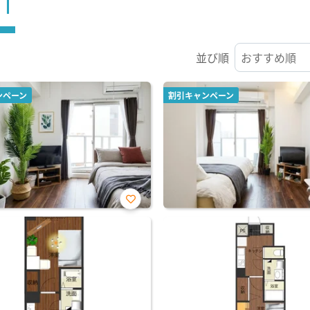
ST
並び順
ンペーン
割引キャンペーン
お気
に入
り登
録