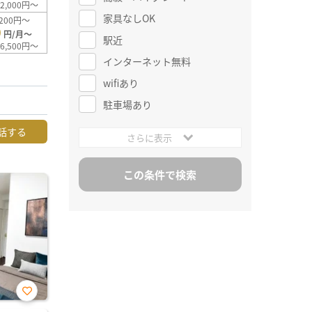
2,000円～
家具なしOK
200円～
0
円/月～
駅近
6,500円～
インターネット無料
wifiあり
駐車場あり
話する
さらに表示
お気