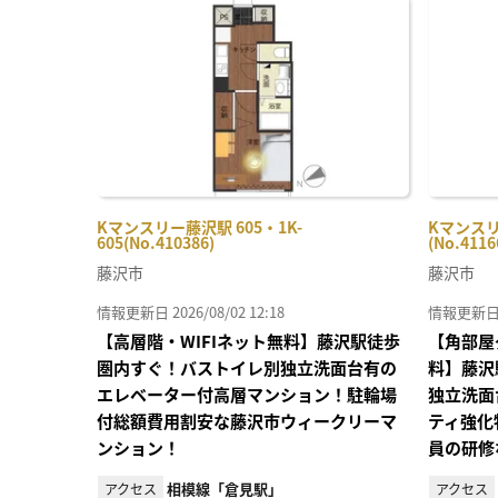
に入
り登
録
Kマンスリー藤沢駅 605・1K-
Kマンスリ
605(No.410386)
(No.4116
藤沢市
藤沢市
情報更新日 2026/08/02 12:18
情報更新日 20
【高層階・WIFIネット無料】藤沢駅徒歩
【角部屋
圏内すぐ！バストイレ別独立洗面台有の
料】藤沢
エレベーター付高層マンション！駐輪場
独立洗面
付総額費用割安な藤沢市ウィークリーマ
ティ強化
ンション！
員の研修
相模線「倉見駅」
アクセス
アクセス