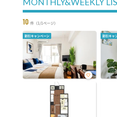
MONTHLY&WEEKLY LI
10
件（1/1ページ）
割引キャンペーン
割引キャ
お気
に入
り登
録