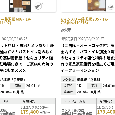
ー藤沢駅 606・1K-
Kマンスリー藤沢駅 705・1K-
11497)
705(No.410376)
藤沢市
26/08/02 08:25
情報更新日 2026/08/02 08:27
Iネット無料・防犯カメラあり】藤
【高層階・オートロック付】藤
圏内すぐ！バストイレ別の独立
圏内すぐ！バストイレ別独立洗
り高層階部屋！セキュリティ強
のセキュリティ強化物件！温水
駐輪場付きで ご家族の病院の
有の家具家電備品を幅広くご用
院にもオススメ！
ィークリーマンション！
相模線「倉見駅」
相模線「倉見駅」
アクセス
1K
24.01m²
1K
24.01m
面積
間取り
面積
2018年 10月 築
2018年 10月 築
築年数
・期間
月額目安
プラン名・期間
月額目安
1日当たり 5,100円～
1日当たり 5,
藤沢駅】
ロング【藤沢駅】
179,400
179,40
円/月～
360日未満
30日以上～360日未満