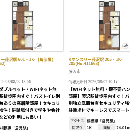
に入
り登
録
ー藤沢駅 601・1K-【角部屋】
Kマンスリー藤沢駅 205・1K-
62)
205(No.411663)
藤沢市
26/08/02 13:56
情報更新日 2026/08/02 10:17
ダブルベット・WIFIネット無
【WIFIネット無料・鍵不要ハ
駅徒歩圏内すぐ！バストイレ別
部屋】藤沢駅徒歩圏内すぐ！バ
台ありの高層階部屋！セキュリ
別独立洗面台有セキュリティ強
物件！駐輪場付きで学生や会社
駐輪場付でキーレスでスマート
などの利用にも良い！
相模線「倉見駅」
アクセス
相模線「倉見駅」
1K
24.01m
間取り
面積