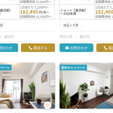
初期費用他 22,000円～
初期費用他 2
1日当たり 5,200円～
1日当たり 5,
【藤沢駅】
ショート【藤沢駅】
182,400
182,40
円/月～
満
～30日未満
初期費用他 16,500円～
初期費用他 1
不要
保証人不要
藤沢市
神奈川県
藤沢市
問合わせ
電話する
お問合わせ
電
ンペーン
割引キャンペーン
お気