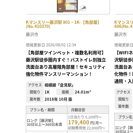
Kマンスリー藤沢駅 801・1K-【角部屋】
Kマンスリ
(No.410370)
606(No.4
藤沢市
藤沢市
情報更新日 2026/08/02 12:34
情報更新日 20
【角部屋ツインベット・複数名利用可】
【WIF
藤沢駅徒歩圏内すぐ！バストイレ別独立
沢駅徒歩
洗面台あり高層階角部屋！セキュリティ
洗面台あ
強化物件マンスリーマンション！
化物件！
通院・入
相模線「倉見駅」
アクセス
1K
24.01m²
間取り
面積
アクセス
2018年 10月 築
築年数
間取り
築年数
プラン名・期間
月額目安
1日当たり 5,100円～
プラン名
ロング【藤沢駅】
179,400
円/月～
30日以上～360日未満
ロング【
初期費用他 22,000円～
30日以上～