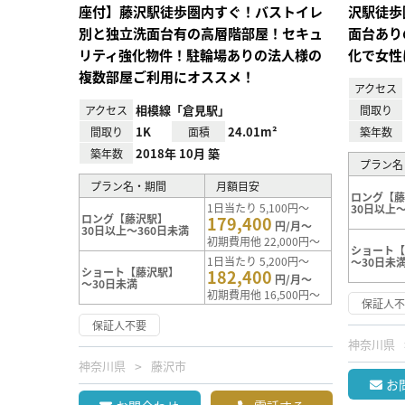
座付】藤沢駅徒歩圏内すぐ！バストイレ
沢駅徒歩
別と独立洗面台有の高層階部屋！セキュ
面台あり
リティ強化物件！駐輪場ありの法人様の
化で女性
複数部屋ご利用にオススメ！
アクセス
相模線「倉見駅」
アクセス
間取り
1K
24.01m²
間取り
面積
築年数
2018年 10月 築
築年数
プラン名
プラン名・期間
月額目安
ロング【
1日当たり 5,100円～
30日以上～
ロング【藤沢駅】
179,400
円/月～
30日以上～360日未満
初期費用他 22,000円～
ショート
1日当たり 5,200円～
～30日未
ショート【藤沢駅】
182,400
円/月～
～30日未満
初期費用他 16,500円～
保証人
保証人不要
神奈川県
神奈川県
藤沢市
お