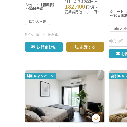
1日当たり 5,200円～
ショート【藤沢駅】
182,400
円/月～
～30日未満
ショート
初期費用他 16,500円～
～30日未
保証人不要
保証人
神奈川県
藤沢市
神奈川県
お問合わせ
電話する
お
割引キャンペーン
割引キャ
お気