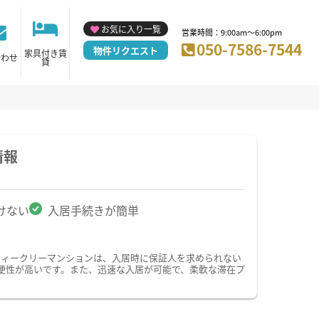
お気に入り一覧
営業時間：9:00am～6:00pm
050-7586-7544
物件リクエスト
家具付き賃
合わせ
貸
情報
けない
入居手続きが簡単
ウィークリーマンションは、入居時に保証人を求められない
便性が高いです。また、迅速な入居が可能で、柔軟な滞在プ