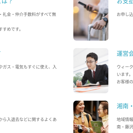
とは？
お支
・礼金・仲介手数料がすべて無
お申し
すすめです。
て
運営
やガス・電気もすぐに使え、入
ウィー
います
お客様
湘南
から入退去などに関するよくあ
地域情
南・藤