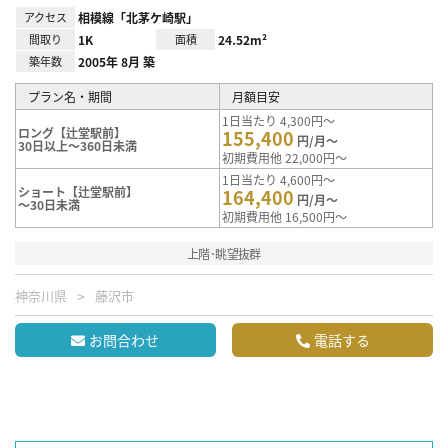
アクセス
相模線「北茅ケ崎駅」
間取り
1K
面積
24.52m²
築年数
2005年 8月 築
プラン名・期間
月額目安
1日当たり 4,300円～
ロング【辻堂駅前】
155,400
円/月～
30日以上～360日未満
初期費用他 22,000円～
1日当たり 4,600円～
ショート【辻堂駅前】
164,400
円/月～
～30日未満
初期費用他 16,500円～
上階･眺望抜群
神奈川県
藤沢市
お問合わせ
電話する