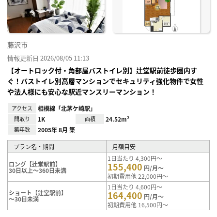
り登
録
藤沢市
情報更新日 2026/08/05 11:13
【オートロック付・角部屋バストイレ別】辻堂駅前徒歩圏内す
ぐ！バストイレ別高層マンションでセキュリティ強化物件で女性
や法人様にも安心な駅近マンスリーマンション！
アクセス
相模線「北茅ケ崎駅」
間取り
1K
面積
24.52m²
築年数
2005年 8月 築
プラン名・期間
月額目安
1日当たり 4,300円～
ロング【辻堂駅前】
155,400
円/月～
30日以上～360日未満
初期費用他 22,000円～
1日当たり 4,600円～
ショート【辻堂駅前】
164,400
円/月～
～30日未満
初期費用他 16,500円～