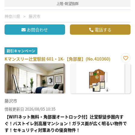
上階･眺望抜群
神奈川県
藤沢市
お問合わせ
電話する
割引キャンペーン
Kマンスリー辻堂駅前 601・1K-【角部屋】(No.410360)
お気
に入
り登
録
藤沢市
情報更新日 2026/08/05 10:35
【WIFIネット無料・角部屋オートロック付】辻堂駅徒歩圏内す
ぐ！バストイレ別高層マンション！ガラス面が広く明るい物件で
す！セキュリティ対策ありの優良物件！