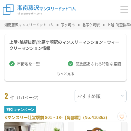
湘南藤沢マンスリードットコム
茅ヶ崎市
北茅ケ崎駅
上階･眺望抜
上階･眺望抜群/北茅ケ崎駅のマンスリーマンション・ウィー
クリーマンション情報
市街地を一望
開放感あふれる特別な空間
もっと見る
2
件（1/1ページ）
割引キャンペーン
Kマンスリー辻堂駅前 801・1K-【角部屋】(No.410363)
お気
に入