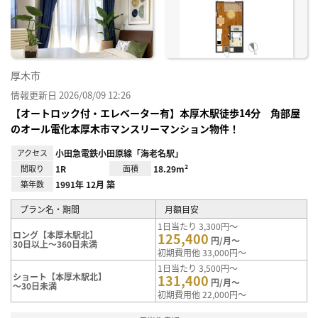
り登
録
厚木市
情報更新日 2026/08/09 12:26
【オートロック付・エレベーター有】本厚木駅徒歩14分 角部屋
のオール電化本厚木市マンスリーマンション物件！
アクセス
小田急電鉄小田原線「海老名駅」
間取り
1R
面積
18.29m²
築年数
1991年 12月 築
プラン名・期間
月額目安
1日当たり 3,300円～
ロング【本厚木駅北】
125,400
円/月～
30日以上～360日未満
初期費用他 33,000円～
1日当たり 3,500円～
ショート【本厚木駅北】
131,400
円/月～
～30日未満
初期費用他 22,000円～