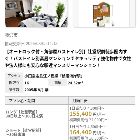
に入
り登
録
藤沢市
情報更新日 2026/08/05 11:13
【オートロック付・角部屋バストイレ別】辻堂駅前徒歩圏内す
ぐ！バストイレ別高層マンションでセキュリティ強化物件で女性
や法人様にも安心な駅近マンスリーマンション！
アクセス
小田急電鉄江ノ島線「鵠沼海岸駅」
間取り
1K
面積
24.52m²
築年数
2005年 8月 築
プラン名・期間
月額目安
1日当たり 4,300円～
ロング【辻堂駅前】
155,400
円/月～
30日以上～360日未満
初期費用他 22,000円～
1日当たり 4,600円～
ショート【辻堂駅前】
164,400
円/月～
～30日未満
初期費用他 16,500円～