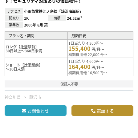
す！セキュリティ対策ありの優良物件！
アクセス
小田急電鉄江ノ島線「鵠沼海岸駅」
間取り
1K
面積
24.52m²
築年数
2005年 8月 築
プラン名・期間
月額目安
1日当たり 4,300円～
ロング【辻堂駅前】
155,400
円/月～
30日以上～360日未満
初期費用他 22,000円～
1日当たり 4,600円～
ショート【辻堂駅前】
164,400
円/月～
～30日未満
初期費用他 16,500円～
保証人不要
神奈川県
藤沢市
お問合わせ
電話する