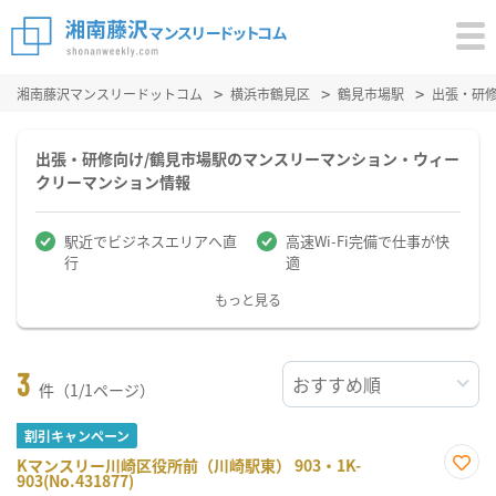
湘南藤沢マンスリードットコム
横浜市鶴見区
鶴見市場駅
出張・研
出張・研修向け/鶴見市場駅のマンスリーマンション・ウィー
クリーマンション情報
駅近でビジネスエリアへ直
高速Wi-Fi完備で仕事が快
行
適
もっと見る
3
件（1/1ページ）
割引キャンペーン
Kマンスリー川崎区役所前（川崎駅東） 903・1K-
903(No.431877)
お気