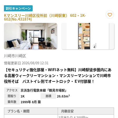
割引キャンペーン
Kマンスリー川崎区役所前（川崎駅東） 602・1K-
602(No.431874)
お気
に入
り登
録
川崎市川崎区
情報更新日 2026/08/09 12:31
【セキュリティ強化部屋・WIFIネット無料】川崎駅徒歩圏内にあ
る高層ウィークリーマンション・マンスリーマンションで川崎市
役所そば バストイレ別でオートロック・ＥV付部屋！
アクセス
京浜急行電鉄本線「鶴見市場駅」
間取り
1K
面積
26.63m²
築年数
1999年 8月 築
プラン名・期間
月額目安
1日当たり 4,200円～