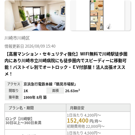
に入
り登
録
川崎市川崎区
情報更新日 2026/08/09 15:40
【高層マンション・セキュリティ強化】WIFI無料で川崎駅徒歩圏
内にあり川崎市立川崎病院にも徒歩圏内でスピーディーに移動可
能！バストイレ別でオートロック・ＥV付部屋！法人出張オスス
メ！
アクセス
京浜急行電鉄本線「鶴見市場駅」
間取り
1K
面積
26.63m²
築年数
1999年 8月 築
プラン名・期間
月額目安
1日当たり 4,200円～
ロング【川崎駅】
152,400
円/月～
30日以上～360日未満
初期費用他 22,000円～
1日当たり 4,500円～