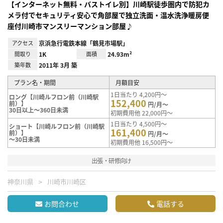
【インターネット無料・バストイレ別】川崎駅徒歩圏内で防犯カ
メラ付でセキュリティ安心で角部屋で独立洗面・温水洗浄暖房便
座付川崎市マンスリーマンション部屋♪
アクセス
京浜急行電鉄本線「鶴見市場駅」
間取り
1K
面積
24.93m²
築年数
2011年 3月 築
プラン名・期間
月額目安
1日当たり 4,200円～
ロング【川崎ルフロン前（川崎駅
152,400
前）】
円/月～
30日以上～360日未満
初期費用他 22,000円～
1日当たり 4,500円～
ショート【川崎ルフロン前（川崎駅
161,400
前）】
円/月～
～30日未満
初期費用他 16,500円～
出張・研修向け
神奈川県
川崎市川崎区
お問合わせ
電話する