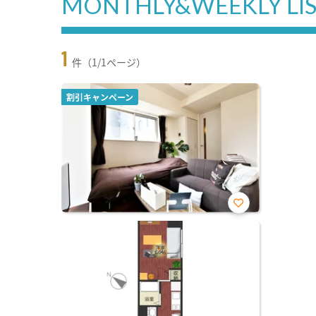
MONTHLY&WEEKLY LI
1
件（1/1ページ）
割引キャンペーン
お気
に入
り登
録