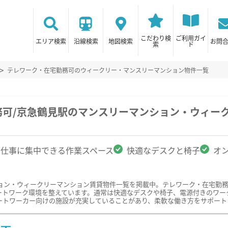
こだわり検
ご利用ガイ
エリア検索
沿線検索
地図検索
お問
索
ド
テレワーク・在宅勤務可のウィークリー・マンスリーマンション物件一覧
務可/京急鶴見駅のマンスリーマンション・ウィー
仕事に集中できる作業スペース
快適なデスクと椅子
オ
ョン・ウィークリーマンション賃貸物件一覧を掲載中。テレワーク・在宅勤
ートワーク環境を整えています。通常は快適なデスクや椅子、電源付きのワー
ートワーカー向けの施設が充実していることがあり、柔軟な働き方をサポート