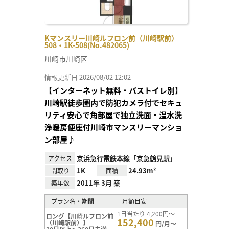
Kマンスリー川崎ルフロン前（川崎駅前）
508・1K-508(No.482065)
川崎市川崎区
情報更新日 2026/08/02 12:02
【インターネット無料・バストイレ別】
川崎駅徒歩圏内で防犯カメラ付でセキュ
リティ安心で角部屋で独立洗面・温水洗
浄暖房便座付川崎市マンスリーマンショ
ン部屋♪
京浜急行電鉄本線「京急鶴見駅」
アクセス
1K
24.93m²
間取り
面積
2011年 3月 築
築年数
プラン名・期間
月額目安
1日当たり 4,200円～
ロング【川崎ルフロン前
152,400
（川崎駅前）】
円/月～