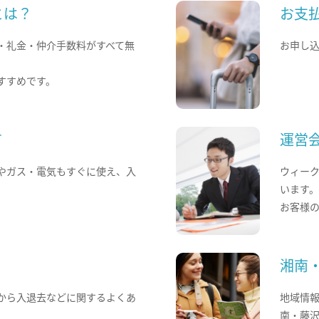
とは？
お支
・礼金・仲介手数料がすべて無
お申し
すすめです。
て
運営
やガス・電気もすぐに使え、入
ウィー
います
お客様
湘南
から入退去などに関するよくあ
地域情
南・藤