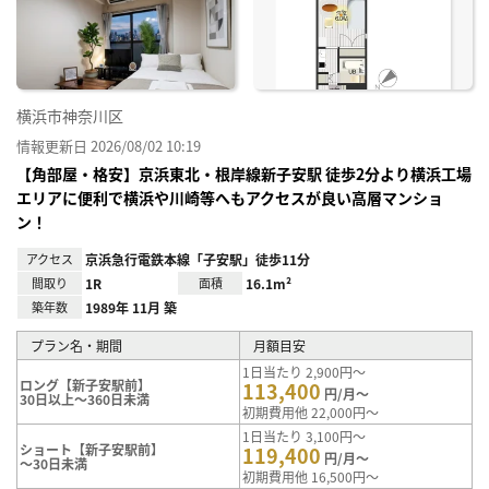
り登
録
横浜市神奈川区
情報更新日 2026/08/02 10:19
【角部屋・格安】京浜東北・根岸線新子安駅 徒歩2分より横浜工場
エリアに便利で横浜や川崎等へもアクセスが良い高層マンショ
ン！
アクセス
京浜急行電鉄本線「子安駅」徒歩11分
間取り
1R
面積
16.1m²
築年数
1989年 11月 築
プラン名・期間
月額目安
1日当たり 2,900円～
ロング【新子安駅前】
113,400
円/月～
30日以上～360日未満
初期費用他 22,000円～
1日当たり 3,100円～
ショート【新子安駅前】
119,400
円/月～
～30日未満
初期費用他 16,500円～