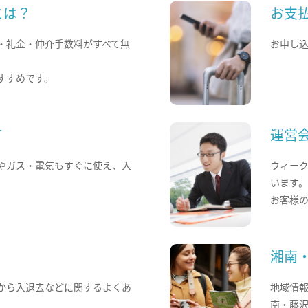
とは？
お支
・礼金・仲介手数料がすべて無
お申し
すすめです。
て
運営
やガス・電気もすぐに使え、入
ウィー
います
お客様
湘南
から入退去などに関するよくあ
地域情
南・藤