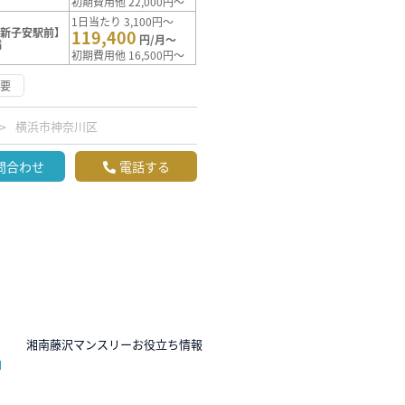
初期費用他 22,000円～
1日当たり 3,100円～
【新子安駅前】
119,400
円/月～
満
初期費用他 16,500円～
不要
横浜市神奈川区
問合わせ
電話する
N
湘南藤沢マンスリーお役立ち情報