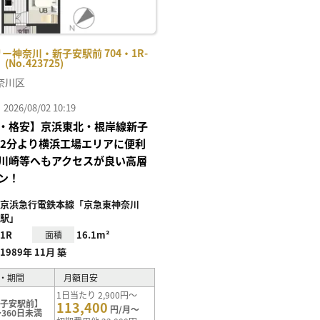
ー神奈川・新子安駅前 704・1R-
No.423725)
奈川区
26/08/02 10:19
・格安】京浜東北・根岸線新子
歩2分より横浜工場エリアに便利
川崎等へもアクセスが良い高層
ン！
京浜急行電鉄本線「京急東神奈川
駅」
1R
16.1m²
面積
1989年 11月 築
・期間
月額目安
1日当たり 2,900円～
新子安駅前】
113,400
円/月～
360日未満