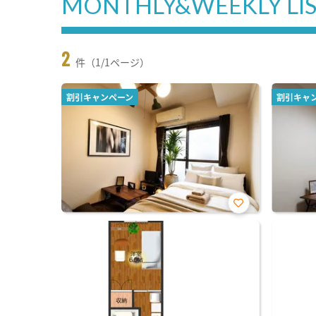
MONTHLY&WEEKLY LI
2
件（1/1ページ）
割引キャンペーン
割引キャ
お気
に入
り登
録