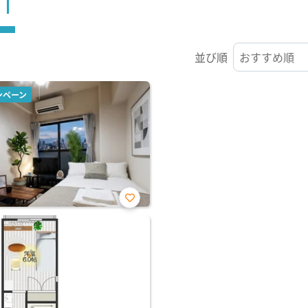
ST
並び順
ンペーン
お気
に入
り登
録