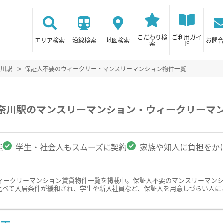
こだわり検
ご利用ガイ
エリア検索
沿線検索
地図検索
お問
索
ド
奈川駅
保証人不要のウィークリー・マンスリーマンション物件一覧
神奈川駅のマンスリーマンション・ウィークリーマ
能
学生・社会人もスムーズに契約
家族や知人に負担をか
ィークリーマンション賃貸物件一覧を掲載中。保証人不要のマンスリーマン
比べて入居条件が緩和され、学生や新入社員など、保証人を用意しづらい人に