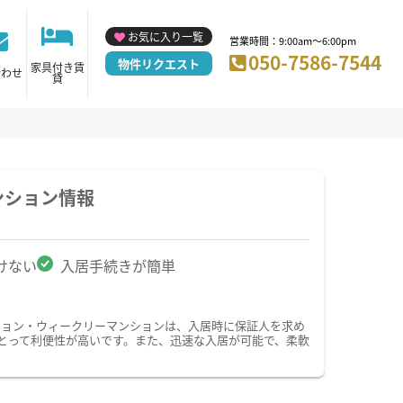
お気に入り一覧
営業時間：9:00am～6:00pm
050-7586-7544
物件リクエスト
家具付き賃
合わせ
貸
ンション情報
けない
入居手続きが簡単
ション・ウィークリーマンションは、入居時に保証人を求め
とって利便性が高いです。また、迅速な入居が可能で、柔軟