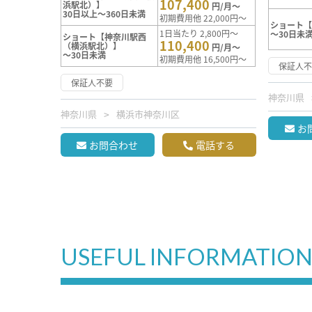
107,400
浜駅北）】
円/月～
30日以上～360日未満
初期費用他 22,000円～
ショート
1日当たり 2,800円～
～30日未
ショート【神奈川駅西
110,400
（横浜駅北）】
円/月～
～30日未満
初期費用他 16,500円～
保証人
保証人不要
神奈川県
神奈川県
横浜市神奈川区
お
お問合わせ
電話する
USEFUL INFORMATIO