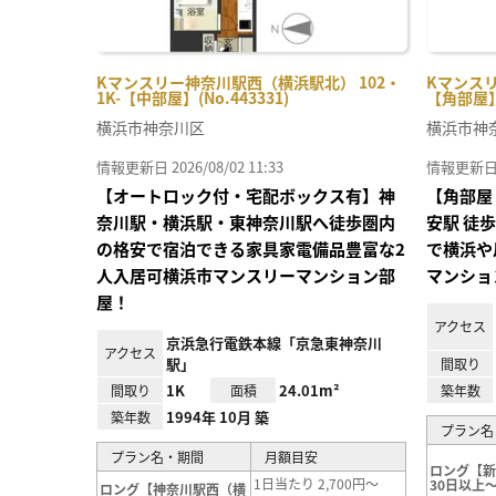
Kマンスリー神奈川駅西（横浜駅北） 102・
Kマンスリ
1K-【中部屋】(No.443331)
【角部屋】(
横浜市神奈川区
横浜市神
情報更新日 2026/08/02 11:33
情報更新日 20
【オートロック付・宅配ボックス有】神
【角部屋
奈川駅・横浜駅・東神奈川駅へ徒歩圏内
安駅 徒
の格安で宿泊できる家具家電備品豊富な2
で横浜や
人入居可横浜市マンスリーマンション部
マンショ
屋！
アクセス
京浜急行電鉄本線「京急東神奈川
アクセス
駅」
間取り
1K
24.01m²
間取り
面積
築年数
1994年 10月 築
築年数
プラン名
プラン名・期間
月額目安
ロング【
1日当たり 2,700円～
30日以上～
ロング【神奈川駅西（横