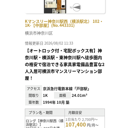
Kマンスリー神奈川駅西（横浜駅北） 102・
1K-【中部屋】(No.443331)
横浜市神奈川区
情報更新日 2026/08/02 11:33
【オートロック付・宅配ボックス有】神
奈川駅・横浜駅・東神奈川駅へ徒歩圏内
の格安で宿泊できる家具家電備品豊富な2
人入居可横浜市マンスリーマンション部
屋！
京浜急行電鉄本線「戸部駅」
アクセス
1K
24.01m²
間取り
面積
1994年 10月 築
築年数
プラン名・期間
月額目安
1日当たり 2,700円～
ロング【神奈川駅西（横
107,400
浜駅北）】
円/月～