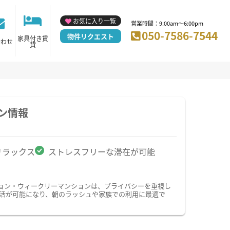
お気に入り一覧
営業時間：9:00am～6:00pm
050-7586-7544
物件リクエスト
家具付き賃
合わせ
貸
ン情報
リラックス
ストレスフリーな滞在が可能
ョン・ウィークリーマンションは、プライバシーを重視し
活が可能になり、朝のラッシュや家族での利用に最適で