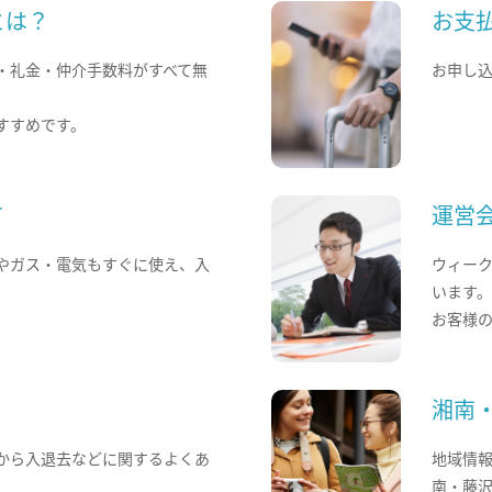
とは？
お支
・礼金・仲介手数料がすべて無
お申し
すすめです。
て
運営
やガス・電気もすぐに使え、入
ウィー
います
お客様
湘南
から入退去などに関するよくあ
地域情
南・藤