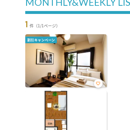
MONTHLY&WEEKLY LI
1
件（1/1ページ）
割引キャンペーン
お気
に入
り登
録