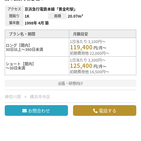
アクセス
京浜急行電鉄本線「黄金町駅」
間取り
1K
面積
20.07m²
築年数
1998年 4月 築
プラン名・期間
月額目安
1日当たり 3,100円～
ロング【関内】
119,400
円/月～
30日以上～360日未満
初期費用他 22,000円～
1日当たり 3,300円～
ショート【関内】
125,400
円/月～
～30日未満
初期費用他 16,500円～
出張・研修向け
神奈川県
横浜市中区
お問合わせ
電話する