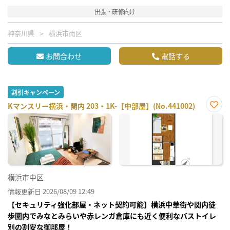
出張・研修向け
神奈川県
横浜市南区
お問合わせ
電話する
割引キャンペーン
Kマンスリー横浜・関内 203・1K-【中部屋】(No.441002)
お気
に入
り登
録
横浜市中区
情報更新日 2026/08/09 12:49
【セキュリティ強化部屋・ネット契約可能】横浜中華街や関内徒
歩圏内でみなとみらいや赤レンガ倉庫にも近く便利なバストイレ
別の割安な御部屋！