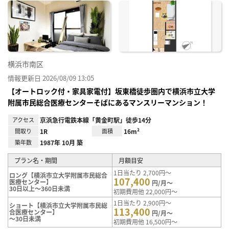
に入
り登
録
横浜市南区
情報更新日 2026/08/09 13:05
【オートロック付・家具家電付】坂東橋徒歩圏内で横浜市立大学
附属市民総合医療センターそばにあるマンスリーマンション！
アクセス
京浜急行電鉄本線「黄金町駅」徒歩14分
間取り
1R
面積
16m²
築年数
1987年 10月 築
プラン名・期間
月額目安
1日当たり 2,700円～
ロング【横浜市立大学附属市民総合
107,400
医療センター】
円/月～
30日以上～360日未満
初期費用他 22,000円～
1日当たり 2,900円～
ショート【横浜市立大学附属市民総
113,400
合医療センター】
円/月～
～30日未満
初期費用他 16,500円～