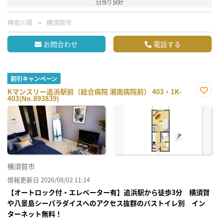
日当り良好
神奈川県
横須賀市
お問合わせ
電話する
割引キャンペーン
Kマンスリー追浜駅前（総合病院 湘南病院前） 403・1K-
403(No.893839)
お気
に入
り登
録
横須賀市
情報更新日 2026/08/02 11:14
【オートロック付・エレベーター有】追浜駅から徒歩3分 横須賀
や八景島シーパラダイスへのアクセス抜群のバストイレ別 イン
ターネット無料！