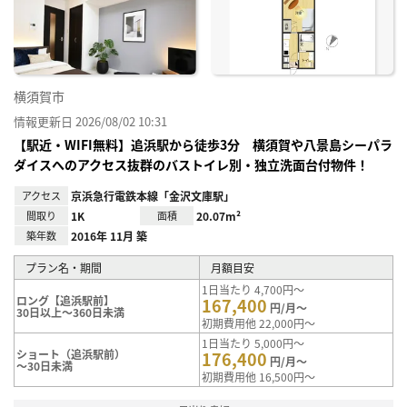
り登
録
横須賀市
情報更新日 2026/08/02 10:31
【駅近・WIFI無料】追浜駅から徒歩3分 横須賀や八景島シーパラ
ダイスへのアクセス抜群のバストイレ別・独立洗面台付物件！
アクセス
京浜急行電鉄本線「金沢文庫駅」
間取り
1K
面積
20.07m²
築年数
2016年 11月 築
プラン名・期間
月額目安
1日当たり 4,700円～
ロング【追浜駅前】
167,400
円/月～
30日以上～360日未満
初期費用他 22,000円～
1日当たり 5,000円～
ショート（追浜駅前）
176,400
円/月～
～30日未満
初期費用他 16,500円～