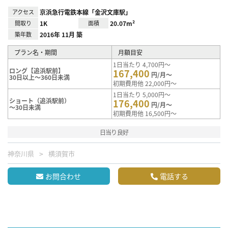
アクセス
京浜急行電鉄本線「金沢文庫駅」
間取り
1K
面積
20.07m²
築年数
2016年 11月 築
プラン名・期間
月額目安
1日当たり 4,700円～
ロング【追浜駅前】
167,400
円/月～
30日以上～360日未満
初期費用他 22,000円～
1日当たり 5,000円～
ショート（追浜駅前）
176,400
円/月～
～30日未満
初期費用他 16,500円～
日当り良好
神奈川県
横須賀市
お問合わせ
電話する